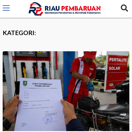
crossorigin="anonymous">
KATEGORI: