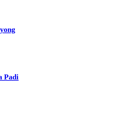
oyong
a Padi