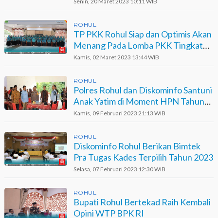
Usaha Rohul
Senin, 20 Maret 2023 10:11 WIB
ROHUL
TP PKK Rohul Siap dan Optimis Akan
Menang Pada Lomba PKK Tingkat
Provinsi Riau
Kamis, 02 Maret 2023 13:44 WIB
ROHUL
Polres Rohul dan Diskominfo Santuni
Anak Yatim di Moment HPN Tahun
2023
Kamis, 09 Februari 2023 21:13 WIB
ROHUL
Diskominfo Rohul Berikan Bimtek
Pra Tugas Kades Terpilih Tahun 2023
Selasa, 07 Februari 2023 12:30 WIB
ROHUL
Bupati Rohul Bertekad Raih Kembali
Opini WTP BPK RI