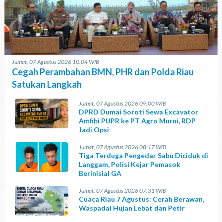
Jumat, 07 Agustus 2026 10:04 WIB
Cegah Perambahan BMN, PHR dan Polda Riau
Satukan Langkah
Jumat, 07 Agustus 2026 09:00 WIB
DPRD Dumai Soroti Sewa Excavator
Amfibi PUPR ke PT Agro Murni, RDP
Jadi Opsi
Jumat, 07 Agustus 2026 08:17 WIB
Tiga Terduga Pengedar Sabu Diciduk di
Langgam, Polisi Kejar Pemasok
Berinisial GA
Jumat, 07 Agustus 2026 07:31 WIB
Cuaca Riau 7 Agustus: Cerah Berawan,
Waspadai Hujan Lebat dan Petir