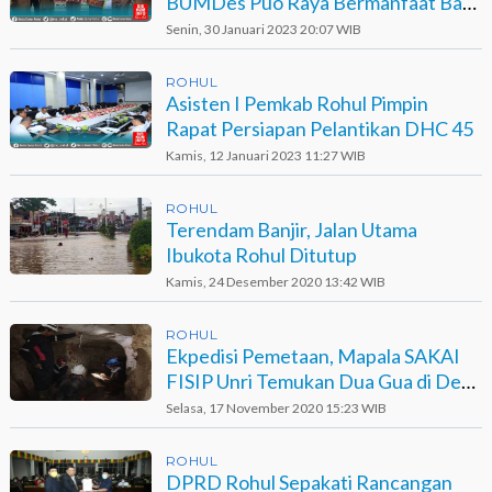
BUMDes Puo Raya Bermanfaat Bagi
Ekonomi Masyarakat
Senin, 30 Januari 2023 20:07 WIB
ROHUL
Asisten I Pemkab Rohul Pimpin
Rapat Persiapan Pelantikan DHC 45
Kamis, 12 Januari 2023 11:27 WIB
ROHUL
Terendam Banjir, Jalan Utama
Ibukota Rohul Ditutup
Kamis, 24 Desember 2020 13:42 WIB
ROHUL
Ekpedisi Pemetaan, Mapala SAKAI
FISIP Unri Temukan Dua Gua di Desa
Tandun
Selasa, 17 November 2020 15:23 WIB
ROHUL
DPRD Rohul Sepakati Rancangan