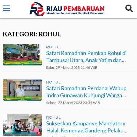
crossorigin="anonymous">
KATEGORI: ROHUL
ROHUL
Safari Ramadhan Pemkab Rohul di
Tambusai Utara, Anak Yatim dan
Kaum Dhuafa Terima Bantuan
Rabu, 29 Maret 2023 11:46 WIB
ROHUL
Safari Ramadhan Perdana, Wabup
Indra Gunawan Kunjungi Warga
Pendalian IV Koto Rohul
Selasa, 28 Maret 2023 23:35 WIB
ROHUL
Sukseskan Kampanye Mandatory
Halal, Kemenag Gandeng Pelaku