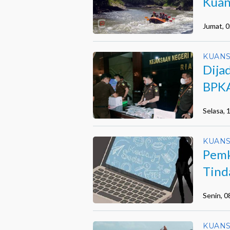
Kuan
Porp
Jumat, 0
KUANS
Dija
BPKA
Dikr
Selasa,
KUANS
Pemk
Tind
Senin, 
KUANS