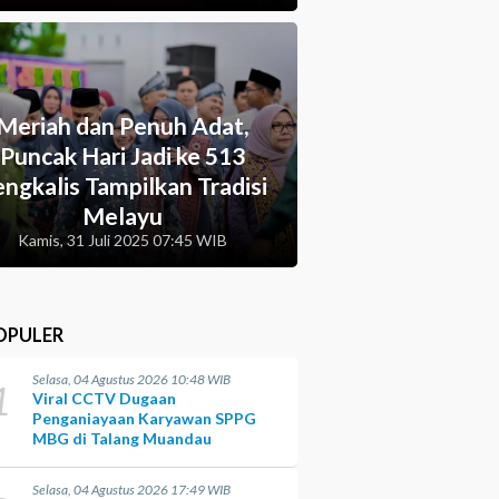
Meriah dan Penuh Adat,
Puncak Hari Jadi ke 513
ngkalis Tampilkan Tradisi
Melayu
Kamis, 31 Juli 2025 07:45 WIB
OPULER
Selasa, 04 Agustus 2026 10:48 WIB
1
Viral CCTV Dugaan
Penganiayaan Karyawan SPPG
MBG di Talang Muandau
Selasa, 04 Agustus 2026 17:49 WIB