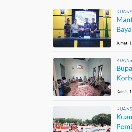
KUANS
Mant
Baya
Hote
Jumat, 
KUANS
Bupa
Korb
Kamis, 
KUANS
Kuan
Pemb