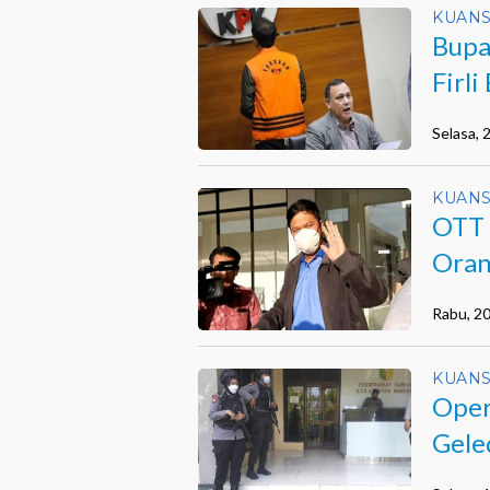
KUANS
Bupa
Firli
Selasa,
KUANS
OTT 
Oran
Rabu, 2
KUANS
Oper
Gele
Kuan