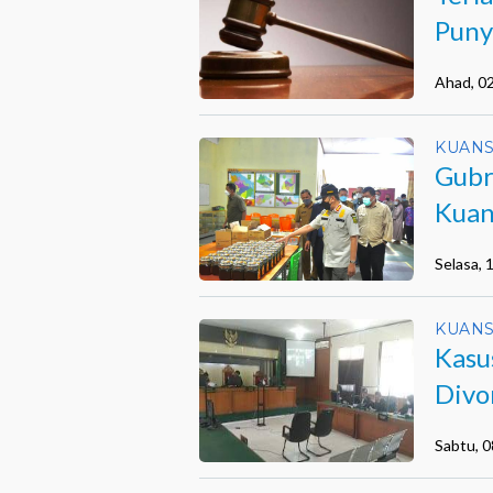
Puny
Ahad, 0
KUANS
Gubr
Kuan
Selasa, 
KUANS
Kasu
Divo
Sabtu, 0