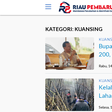
crossorigin="anonymous">
KATEGORI: KUANSING
KUANS
Bupa
200,
Pert
Rabu, 1
KUANS
Kela
Laha
Kuan
Selasa,