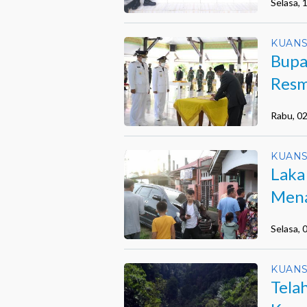
Selasa,
KUANS
Bupa
Resm
Rabu, 0
KUANS
Laka
Mena
Selasa,
KUANS
Tela