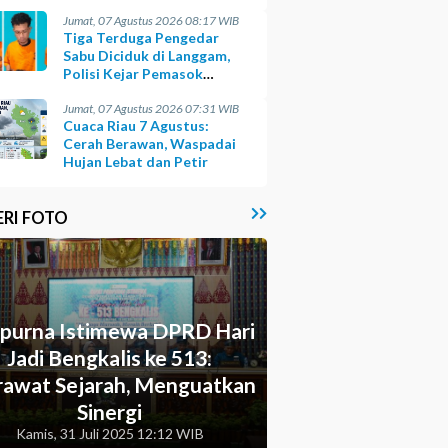
Opsi
Jumat, 07 Agustus 2026 08:17 WIB
Tiga Terduga Pengedar
Sabu Diciduk di Langgam,
Polisi Kejar Pemasok
Berinisial GA
Jumat, 07 Agustus 2026 07:31 WIB
Cuaca Riau 7 Agustus:
Cerah Berawan, Waspadai
Hujan Lebat dan Petir
ERI FOTO
ipurna Istimewa DPRD Hari
Jadi Bengkalis ke 513:
awat Sejarah, Menguatkan
Sinergi
Kamis, 31 Juli 2025 12:12 WIB