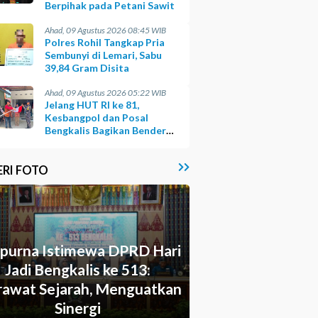
Berpihak pada Petani Sawit
Ahad, 09 Agustus 2026 08:45 WIB
Polres Rohil Tangkap Pria
Sembunyi di Lemari, Sabu
39,84 Gram Disita
Ahad, 09 Agustus 2026 05:22 WIB
Jelang HUT RI ke 81,
Kesbangpol dan Posal
Bengkalis Bagikan Bendera
ke Warga Pesisir
ERI FOTO
ipurna Istimewa DPRD Hari
Jadi Bengkalis ke 513:
awat Sejarah, Menguatkan
Sinergi