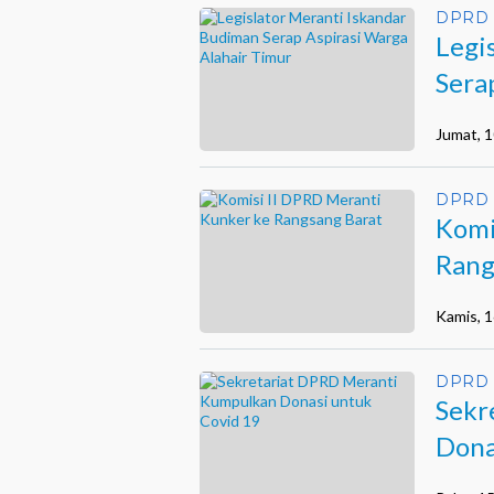
DPRD 
Legi
Sera
Jumat, 
DPRD 
Komi
Rang
Kamis, 1
DPRD 
Sekr
Dona