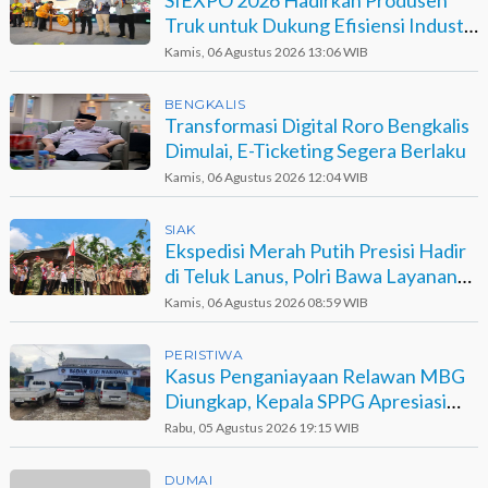
SIEXPO 2026 Hadirkan Produsen
Truk untuk Dukung Efisiensi Industri
Sawit
Kamis, 06 Agustus 2026 13:06 WIB
BENGKALIS
Transformasi Digital Roro Bengkalis
Dimulai, E-Ticketing Segera Berlaku
Kamis, 06 Agustus 2026 12:04 WIB
SIAK
Ekspedisi Merah Putih Presisi Hadir
di Teluk Lanus, Polri Bawa Layanan
dan Harapan
Kamis, 06 Agustus 2026 08:59 WIB
PERISTIWA
Kasus Penganiayaan Relawan MBG
Diungkap, Kepala SPPG Apresiasi
Kinerja Polisi
Rabu, 05 Agustus 2026 19:15 WIB
DUMAI