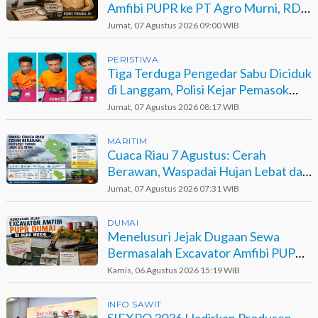
Amfibi PUPR ke PT Agro Murni, RDP
Jadi Opsi
Jumat, 07 Agustus 2026 09:00 WIB
PERISTIWA
Tiga Terduga Pengedar Sabu Diciduk
di Langgam, Polisi Kejar Pemasok
Berinisial GA
Jumat, 07 Agustus 2026 08:17 WIB
MARITIM
Cuaca Riau 7 Agustus: Cerah
Berawan, Waspadai Hujan Lebat dan
Petir
Jumat, 07 Agustus 2026 07:31 WIB
DUMAI
Menelusuri Jejak Dugaan Sewa
Bermasalah Excavator Amfibi PUPR
Dumai di Agro Murni
Kamis, 06 Agustus 2026 15:19 WIB
INFO SAWIT