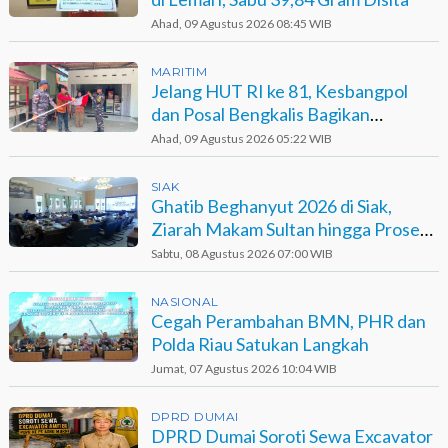
Ahad, 09 Agustus 2026 08:45 WIB
MARITIM
Jelang HUT RI ke 81, Kesbangpol
dan Posal Bengkalis Bagikan
Bendera ke Warga Pesisir
Ahad, 09 Agustus 2026 05:22 WIB
SIAK
Ghatib Beghanyut 2026 di Siak,
Ziarah Makam Sultan hingga Prosesi
di Sungai
Sabtu, 08 Agustus 2026 07:00 WIB
NASIONAL
Cegah Perambahan BMN, PHR dan
Polda Riau Satukan Langkah
Jumat, 07 Agustus 2026 10:04 WIB
DPRD DUMAI
DPRD Dumai Soroti Sewa Excavator