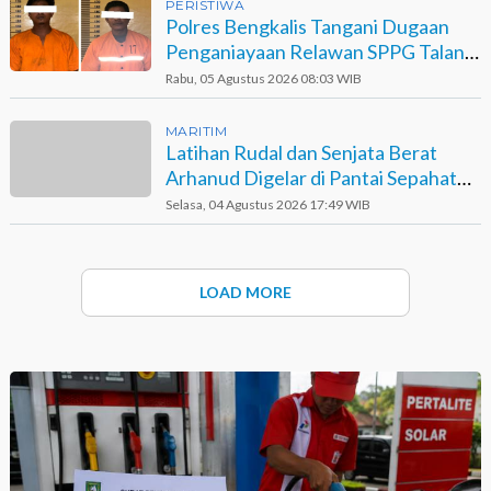
PERISTIWA
Polres Bengkalis Tangani Dugaan
Penganiayaan Relawan SPPG Talang
Muandau
Rabu, 05 Agustus 2026 08:03 WIB
MARITIM
Latihan Rudal dan Senjata Berat
Arhanud Digelar di Pantai Sepahat
Bengkalis
Selasa, 04 Agustus 2026 17:49 WIB
LOAD MORE