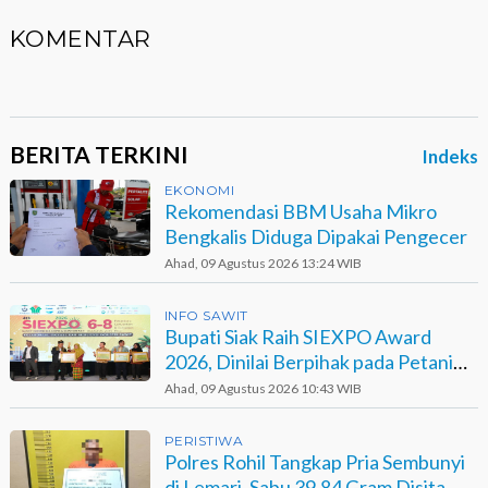
KOMENTAR
BERITA TERKINI
Indeks
EKONOMI
Rekomendasi BBM Usaha Mikro
Bengkalis Diduga Dipakai Pengecer
Ahad, 09 Agustus 2026 13:24 WIB
INFO SAWIT
Bupati Siak Raih SIEXPO Award
2026, Dinilai Berpihak pada Petani
Sawit
Ahad, 09 Agustus 2026 10:43 WIB
PERISTIWA
Polres Rohil Tangkap Pria Sembunyi
di Lemari, Sabu 39,84 Gram Disita