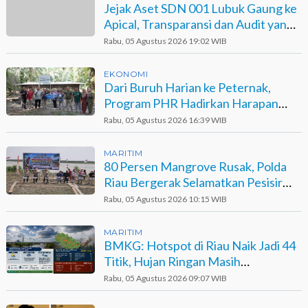
Jejak Aset SDN 001 Lubuk Gaung ke
Apical, Transparansi dan Audit yang
Belum Terjawab
Rabu, 05 Agustus 2026 19:02 WIB
EKONOMI
Dari Buruh Harian ke Peternak,
Program PHR Hadirkan Harapan
Baru bagi Suku Sakai
Rabu, 05 Agustus 2026 16:39 WIB
MARITIM
80 Persen Mangrove Rusak, Polda
Riau Bergerak Selamatkan Pesisir
Sinaboi
Rabu, 05 Agustus 2026 10:15 WIB
MARITIM
BMKG: Hotspot di Riau Naik Jadi 44
Titik, Hujan Ringan Masih
Berpotensi Terjadi
Rabu, 05 Agustus 2026 09:07 WIB