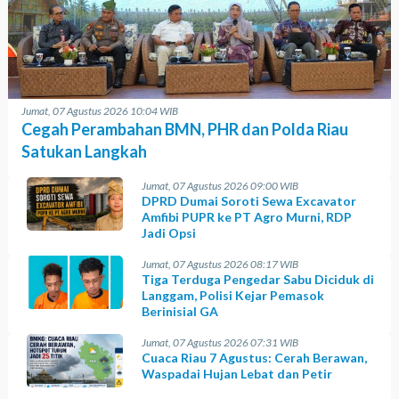
Jumat, 07 Agustus 2026 10:04 WIB
Cegah Perambahan BMN, PHR dan Polda Riau
Satukan Langkah
Jumat, 07 Agustus 2026 09:00 WIB
DPRD Dumai Soroti Sewa Excavator
Amfibi PUPR ke PT Agro Murni, RDP
Jadi Opsi
Jumat, 07 Agustus 2026 08:17 WIB
Tiga Terduga Pengedar Sabu Diciduk di
Langgam, Polisi Kejar Pemasok
Berinisial GA
Jumat, 07 Agustus 2026 07:31 WIB
Cuaca Riau 7 Agustus: Cerah Berawan,
Waspadai Hujan Lebat dan Petir