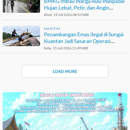
BMKG Imbau Warga Riau Waspadai
Hujan Lebat, Petir, dan Angin
Kencang
Ahad, 19 Juli 2026 08:50 WIB
MARITIM
Penambangan Emas Ilegal di Sungai
Kuantan Jadi Sasaran Operasi
Kepolisian
Rabu, 15 Juli 2026 11:49 WIB
LOAD MORE