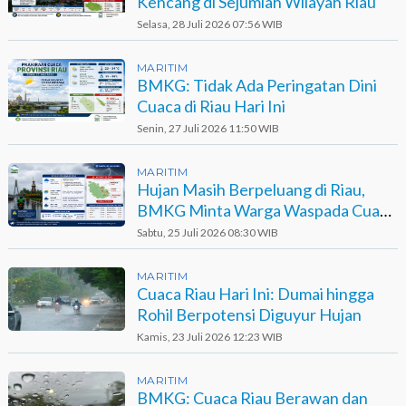
Kencang di Sejumlah Wilayah Riau
Selasa, 28 Juli 2026 07:56 WIB
MARITIM
BMKG: Tidak Ada Peringatan Dini
Cuaca di Riau Hari Ini
Senin, 27 Juli 2026 11:50 WIB
MARITIM
Hujan Masih Berpeluang di Riau,
BMKG Minta Warga Waspada Cuaca
Ekstrem
Sabtu, 25 Juli 2026 08:30 WIB
MARITIM
Cuaca Riau Hari Ini: Dumai hingga
Rohil Berpotensi Diguyur Hujan
Kamis, 23 Juli 2026 12:23 WIB
MARITIM
BMKG: Cuaca Riau Berawan dan