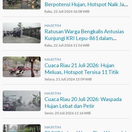
Berpotensi Hujan, Hotspot Naik Jadi
14 Titik
Rabu, 22 Juli 2026 16:08 WIB
MARITIM
Ratusan Warga Bengkalis Antusias
Kunjungi KRI Lepu-861 dalam
Ekspedisi Rupiah Berdaulat
Rabu, 22 Juli 2026 11:56 WIB
MARITIM
Cuaca Riau 21 Juli 2026: Hujan
Meluas, Hotspot Tersisa 11 Titik
Selasa, 21 Juli 2026 13:09 WIB
MARITIM
Cuaca Riau 20 Juli 2026: Waspada
Hujan Lebat dan Petir
Senin, 20 Juli 2026 11:16 WIB
MARITIM