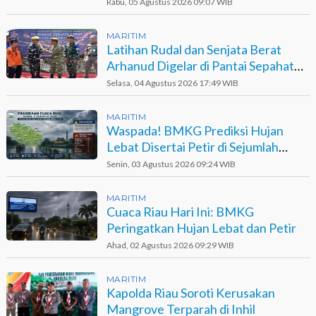
Berpotensi Terjadi
Rabu, 05 Agustus 2026 09:07 WIB
MARITIM
Latihan Rudal dan Senjata Berat
Arhanud Digelar di Pantai Sepahat
Bengkalis
Selasa, 04 Agustus 2026 17:49 WIB
MARITIM
Waspada! BMKG Prediksi Hujan
Lebat Disertai Petir di Sejumlah
Wilayah Riau
Senin, 03 Agustus 2026 09:24 WIB
MARITIM
Cuaca Riau Hari Ini: BMKG
Peringatkan Hujan Lebat dan Petir
Ahad, 02 Agustus 2026 09:29 WIB
MARITIM
Kapolda Riau Soroti Kerusakan
Mangrove Terparah di Inhil