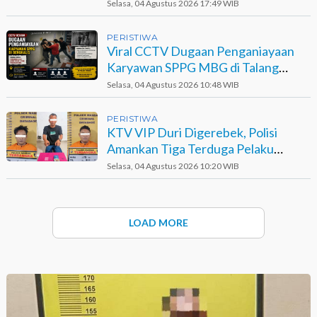
Bengkalis
Selasa, 04 Agustus 2026 17:49 WIB
PERISTIWA
Viral CCTV Dugaan Penganiayaan
Karyawan SPPG MBG di Talang
Muandau
Selasa, 04 Agustus 2026 10:48 WIB
PERISTIWA
KTV VIP Duri Digerebek, Polisi
Amankan Tiga Terduga Pelaku
Narkotika
Selasa, 04 Agustus 2026 10:20 WIB
LOAD MORE