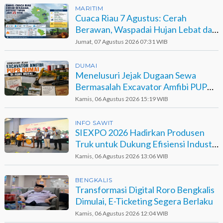
MARITIM
Cuaca Riau 7 Agustus: Cerah
Berawan, Waspadai Hujan Lebat dan
Petir
Jumat, 07 Agustus 2026 07:31 WIB
DUMAI
Menelusuri Jejak Dugaan Sewa
Bermasalah Excavator Amfibi PUPR
Dumai di Agro Murni
Kamis, 06 Agustus 2026 15:19 WIB
INFO SAWIT
SIEXPO 2026 Hadirkan Produsen
Truk untuk Dukung Efisiensi Industri
Sawit
Kamis, 06 Agustus 2026 13:06 WIB
BENGKALIS
Transformasi Digital Roro Bengkalis
Dimulai, E-Ticketing Segera Berlaku
Kamis, 06 Agustus 2026 12:04 WIB