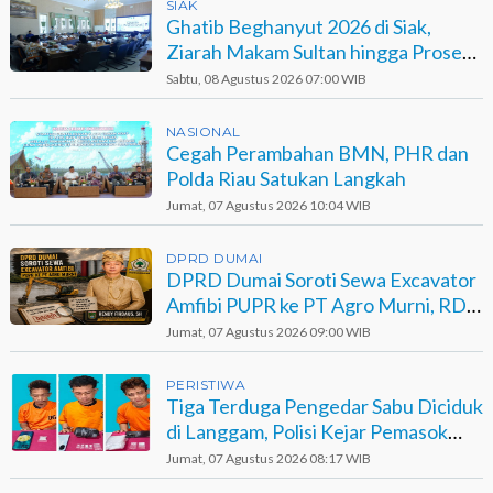
SIAK
Ghatib Beghanyut 2026 di Siak,
Ziarah Makam Sultan hingga Prosesi
di Sungai
Sabtu, 08 Agustus 2026 07:00 WIB
NASIONAL
Cegah Perambahan BMN, PHR dan
Polda Riau Satukan Langkah
Jumat, 07 Agustus 2026 10:04 WIB
DPRD DUMAI
DPRD Dumai Soroti Sewa Excavator
Amfibi PUPR ke PT Agro Murni, RDP
Jadi Opsi
Jumat, 07 Agustus 2026 09:00 WIB
PERISTIWA
Tiga Terduga Pengedar Sabu Diciduk
di Langgam, Polisi Kejar Pemasok
Berinisial GA
Jumat, 07 Agustus 2026 08:17 WIB