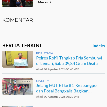
Meranti
KOMENTAR
BERITA TERKINI
Indeks
PERISTIWA
Polres Rohil Tangkap Pria Sembunyi
di Lemari, Sabu 39,84 Gram Disita
Ahad, 09 Agustus 2026 08:45 WIB
MARITIM
Jelang HUT RI ke 81, Kesbangpol
dan Posal Bengkalis Bagikan
Bendera ke Warga Pesisir
Ahad, 09 Agustus 2026 05:22 WIB