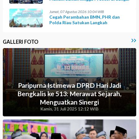
Jumat, 07 Agustus 2026 10:04 WIB
Cegah Perambahan BMN, PHR dan
Polda Riau Satukan Langkah
GALLERI FOTO
Paripurna Istimewa DPRD Hari Jadi
Bengkalis ke 513: Merawat Sejarah,
Menguatkan Sinergi
Kamis, 31 Juli 2025 12:12 WIB