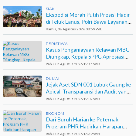
SIAK
Ekspedisi Merah Putih Presisi Hadir
di Teluk Lanus, Polri Bawa Layanan
dan Harapan
Kamis, 06 Agustus 2026 08:59 WIB
PERISTIWA
Kasus Penganiayaan Relawan MBG
Diungkap, Kepala SPPG Apresiasi
Kinerja Polisi
Rabu, 05 Agustus 2026 19:15 WIB
DUMAI
Jejak Aset SDN 001 Lubuk Gaung ke
Apical, Transparansi dan Audit yang
Belum Terjawab
Rabu, 05 Agustus 2026 19:02 WIB
EKONOMI
Dari Buruh Harian ke Peternak,
Program PHR Hadirkan Harapan
Baru bagi Suku Sakai
Rabu, 05 Agustus 2026 16:39 WIB