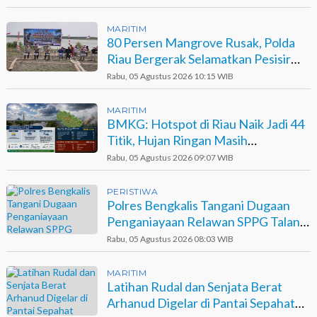
MARITIM
80 Persen Mangrove Rusak, Polda
Riau Bergerak Selamatkan Pesisir
Sinaboi
Rabu, 05 Agustus 2026 10:15 WIB
MARITIM
BMKG: Hotspot di Riau Naik Jadi 44
Titik, Hujan Ringan Masih
Berpotensi Terjadi
Rabu, 05 Agustus 2026 09:07 WIB
PERISTIWA
Polres Bengkalis Tangani Dugaan
Penganiayaan Relawan SPPG Talang
Muandau
Rabu, 05 Agustus 2026 08:03 WIB
MARITIM
Latihan Rudal dan Senjata Berat
Arhanud Digelar di Pantai Sepahat