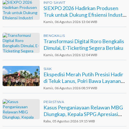
INFO SAWIT
SIEXPO 2026 Hadirkan Produsen
Truk untuk Dukung Efisiensi Industri
Sawit
Kamis, 06 Agustus 2026 13:06 WIB
BENGKALIS
Transformasi Digital Roro Bengkalis
Dimulai, E-Ticketing Segera Berlaku
Kamis, 06 Agustus 2026 12:04 WIB
SIAK
Ekspedisi Merah Putih Presisi Hadir
di Teluk Lanus, Polri Bawa Layanan
dan Harapan
Kamis, 06 Agustus 2026 08:59 WIB
PERISTIWA
Kasus Penganiayaan Relawan MBG
Diungkap, Kepala SPPG Apresiasi
Kinerja Polisi
Rabu, 05 Agustus 2026 19:15 WIB