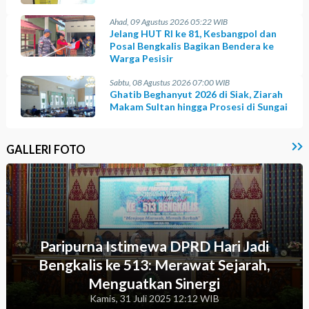
Ahad, 09 Agustus 2026 05:22 WIB
Jelang HUT RI ke 81, Kesbangpol dan
Posal Bengkalis Bagikan Bendera ke
Warga Pesisir
Sabtu, 08 Agustus 2026 07:00 WIB
Ghatib Beghanyut 2026 di Siak, Ziarah
Makam Sultan hingga Prosesi di Sungai
GALLERI FOTO
Paripurna Istimewa DPRD Hari Jadi
Bengkalis ke 513: Merawat Sejarah,
Menguatkan Sinergi
Kamis, 31 Juli 2025 12:12 WIB