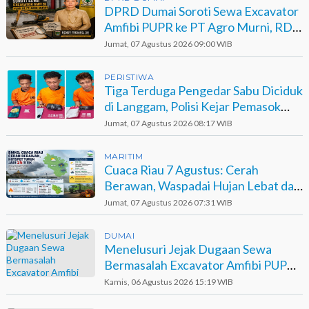
DPRD Dumai Soroti Sewa Excavator
Amfibi PUPR ke PT Agro Murni, RDP
Jadi Opsi
Jumat, 07 Agustus 2026 09:00 WIB
PERISTIWA
Tiga Terduga Pengedar Sabu Diciduk
di Langgam, Polisi Kejar Pemasok
Berinisial GA
Jumat, 07 Agustus 2026 08:17 WIB
MARITIM
Cuaca Riau 7 Agustus: Cerah
Berawan, Waspadai Hujan Lebat dan
Petir
Jumat, 07 Agustus 2026 07:31 WIB
DUMAI
Menelusuri Jejak Dugaan Sewa
Bermasalah Excavator Amfibi PUPR
Dumai di Agro Murni
Kamis, 06 Agustus 2026 15:19 WIB