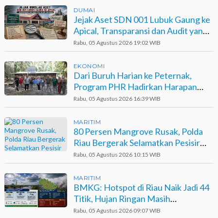
DUMAI
Jejak Aset SDN 001 Lubuk Gaung ke
Apical, Transparansi dan Audit yang
Belum Terjawab
Rabu, 05 Agustus 2026 19:02 WIB
EKONOMI
Dari Buruh Harian ke Peternak,
Program PHR Hadirkan Harapan
Baru bagi Suku Sakai
Rabu, 05 Agustus 2026 16:39 WIB
MARITIM
80 Persen Mangrove Rusak, Polda
Riau Bergerak Selamatkan Pesisir
Sinaboi
Rabu, 05 Agustus 2026 10:15 WIB
MARITIM
BMKG: Hotspot di Riau Naik Jadi 44
Titik, Hujan Ringan Masih
Berpotensi Terjadi
Rabu, 05 Agustus 2026 09:07 WIB