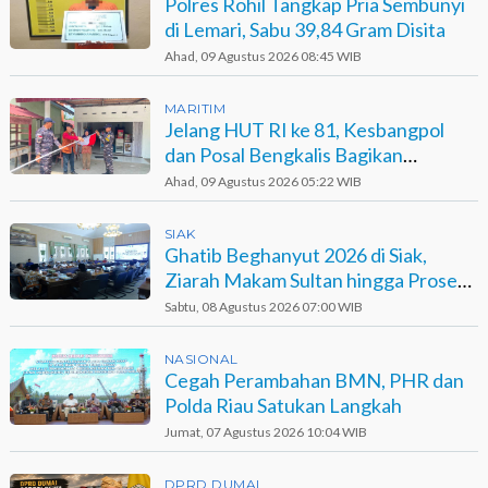
Polres Rohil Tangkap Pria Sembunyi
di Lemari, Sabu 39,84 Gram Disita
Ahad, 09 Agustus 2026 08:45 WIB
MARITIM
Jelang HUT RI ke 81, Kesbangpol
dan Posal Bengkalis Bagikan
Bendera ke Warga Pesisir
Ahad, 09 Agustus 2026 05:22 WIB
SIAK
Ghatib Beghanyut 2026 di Siak,
Ziarah Makam Sultan hingga Prosesi
di Sungai
Sabtu, 08 Agustus 2026 07:00 WIB
NASIONAL
Cegah Perambahan BMN, PHR dan
Polda Riau Satukan Langkah
Jumat, 07 Agustus 2026 10:04 WIB
DPRD DUMAI