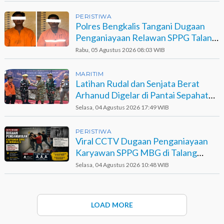
PERISTIWA
Polres Bengkalis Tangani Dugaan
Penganiayaan Relawan SPPG Talang
Muandau
Rabu, 05 Agustus 2026 08:03 WIB
MARITIM
Latihan Rudal dan Senjata Berat
Arhanud Digelar di Pantai Sepahat
Bengkalis
Selasa, 04 Agustus 2026 17:49 WIB
PERISTIWA
Viral CCTV Dugaan Penganiayaan
Karyawan SPPG MBG di Talang
Muandau
Selasa, 04 Agustus 2026 10:48 WIB
LOAD MORE