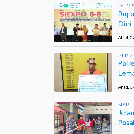
INFO 
Bupa
Dini
Ahad, 0
PERIS
Polr
Lema
Ahad, 0
MARIT
Jela
Posa
Warg