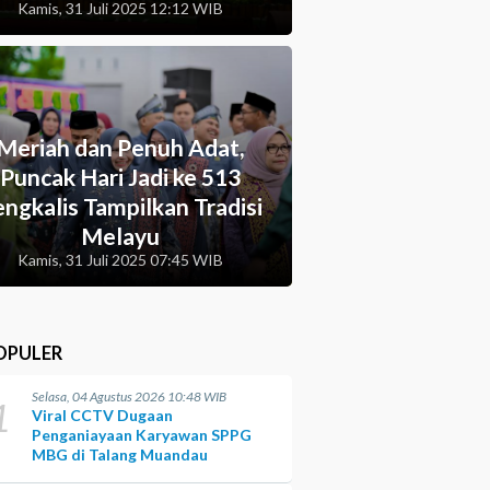
Kamis, 31 Juli 2025 12:12 WIB
Meriah dan Penuh Adat,
Puncak Hari Jadi ke 513
ngkalis Tampilkan Tradisi
Melayu
Kamis, 31 Juli 2025 07:45 WIB
OPULER
Selasa, 04 Agustus 2026 10:48 WIB
1
Viral CCTV Dugaan
Penganiayaan Karyawan SPPG
MBG di Talang Muandau