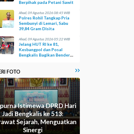
Berpihak pada Petani Sawit
Ahad, 09 Agustus 2026 08:45 WIB
Polres Rohil Tangkap Pria
Sembunyi di Lemari, Sabu
39,84 Gram Disita
Ahad, 09 Agustus 2026 05:22 WIB
Jelang HUT RI ke 81,
Kesbangpol dan Posal
Bengkalis Bagikan Bendera
ke Warga Pesisir
ERI FOTO
ipurna Istimewa DPRD Hari
Jadi Bengkalis ke 513:
awat Sejarah, Menguatkan
Sinergi