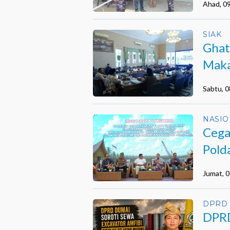
Ahad, 0
SIAK
Ghat
Maka
Sabtu, 
NASIO
Cega
Pold
Jumat, 
DPRD
DPRD