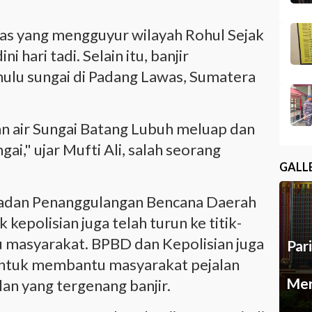
ras yang mengguyur wilayah Rohul Sejak
 hari tadi. Selain itu, banjir
 hulu sungai di Padang Lawas, Sumatera
n air Sungai Batang Lubuh meluap dan
ngai," ujar Mufti Ali, salah seorang
GALL
 Badan Penanggulangan Bencana Daerah
kepolisian juga telah turun ke titik-
u masyarakat. BPBD dan Kepolisian juga
Par
untuk membantu masyarakat pejalan
Mer
an yang tergenang banjir.