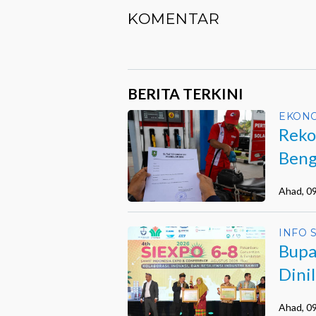
KOMENTAR
BERITA TERKINI
EKON
Reko
Beng
Ahad, 0
INFO 
Bupa
Dini
Ahad, 0