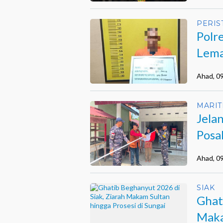
PERIS
Polr
Lema
Ahad, 0
MARIT
Jela
Posa
Warg
Ahad, 0
SIAK
Ghat
Maka