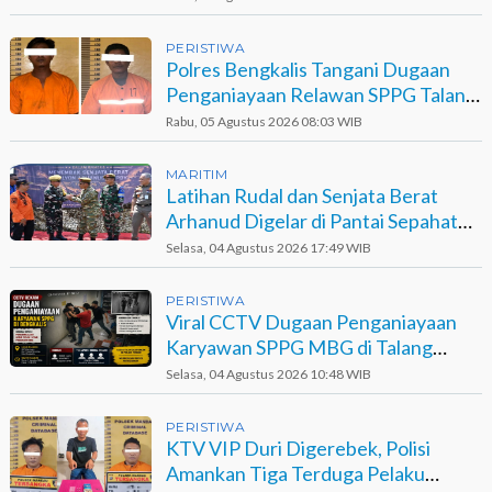
PERISTIWA
Polres Bengkalis Tangani Dugaan
Penganiayaan Relawan SPPG Talang
Muandau
Rabu, 05 Agustus 2026 08:03 WIB
MARITIM
Latihan Rudal dan Senjata Berat
Arhanud Digelar di Pantai Sepahat
Bengkalis
Selasa, 04 Agustus 2026 17:49 WIB
PERISTIWA
Viral CCTV Dugaan Penganiayaan
Karyawan SPPG MBG di Talang
Muandau
Selasa, 04 Agustus 2026 10:48 WIB
PERISTIWA
KTV VIP Duri Digerebek, Polisi
Amankan Tiga Terduga Pelaku