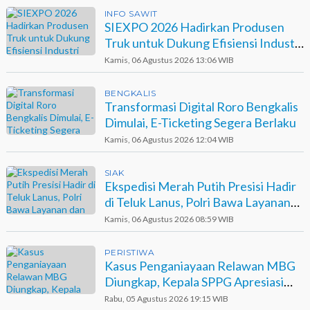
INFO SAWIT
SIEXPO 2026 Hadirkan Produsen
Truk untuk Dukung Efisiensi Industri
Sawit
Kamis, 06 Agustus 2026 13:06 WIB
BENGKALIS
Transformasi Digital Roro Bengkalis
Dimulai, E-Ticketing Segera Berlaku
Kamis, 06 Agustus 2026 12:04 WIB
SIAK
Ekspedisi Merah Putih Presisi Hadir
di Teluk Lanus, Polri Bawa Layanan
dan Harapan
Kamis, 06 Agustus 2026 08:59 WIB
PERISTIWA
Kasus Penganiayaan Relawan MBG
Diungkap, Kepala SPPG Apresiasi
Kinerja Polisi
Rabu, 05 Agustus 2026 19:15 WIB