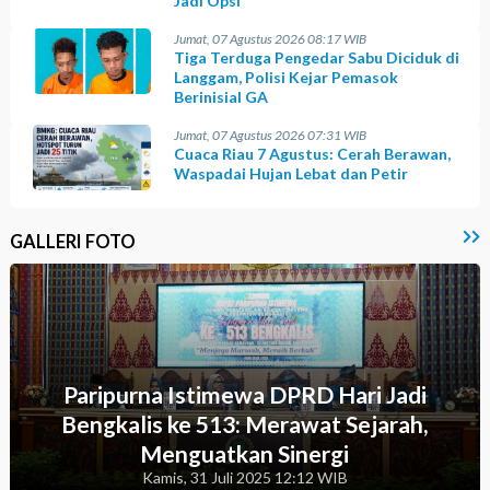
Jadi Opsi
Jumat, 07 Agustus 2026 08:17 WIB
Tiga Terduga Pengedar Sabu Diciduk di
Langgam, Polisi Kejar Pemasok
Berinisial GA
Jumat, 07 Agustus 2026 07:31 WIB
Cuaca Riau 7 Agustus: Cerah Berawan,
Waspadai Hujan Lebat dan Petir
GALLERI FOTO
Paripurna Istimewa DPRD Hari Jadi
Bengkalis ke 513: Merawat Sejarah,
Menguatkan Sinergi
Kamis, 31 Juli 2025 12:12 WIB