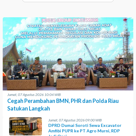
Jumat, 07 Agustus 2026 10:04 WIB
Cegah Perambahan BMN, PHR dan Polda Riau
Satukan Langkah
Jumat, 07 Agustus 2026 09:00 WIB
DPRD Dumai Soroti Sewa Excavator
Amfibi PUPR ke PT Agro Murni, RDP