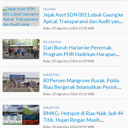
DUMAI
Jejak Aset SDN 001 Lubuk Gaung ke
Apical, Transparansi dan Audit yang
Belum Terjawab
Rabu, 05 Agustus 2026 19:02 WIB
EKONOMI
Dari Buruh Harian ke Peternak,
Program PHR Hadirkan Harapan
Baru bagi Suku Sakai
Rabu, 05 Agustus 2026 16:39 WIB
MARITIM
80 Persen Mangrove Rusak, Polda
Riau Bergerak Selamatkan Pesisir
Sinaboi
Rabu, 05 Agustus 2026 10:15 WIB
MARITIM
BMKG: Hotspot di Riau Naik Jadi 44
Titik, Hujan Ringan Masih
Berpotensi Terjadi
Rabu, 05 Agustus 2026 09:07 WIB