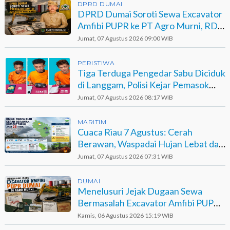
DPRD DUMAI
DPRD Dumai Soroti Sewa Excavator
Amfibi PUPR ke PT Agro Murni, RDP
Jadi Opsi
Jumat, 07 Agustus 2026 09:00 WIB
PERISTIWA
Tiga Terduga Pengedar Sabu Diciduk
di Langgam, Polisi Kejar Pemasok
Berinisial GA
Jumat, 07 Agustus 2026 08:17 WIB
MARITIM
Cuaca Riau 7 Agustus: Cerah
Berawan, Waspadai Hujan Lebat dan
Petir
Jumat, 07 Agustus 2026 07:31 WIB
DUMAI
Menelusuri Jejak Dugaan Sewa
Bermasalah Excavator Amfibi PUPR
Dumai di Agro Murni
Kamis, 06 Agustus 2026 15:19 WIB