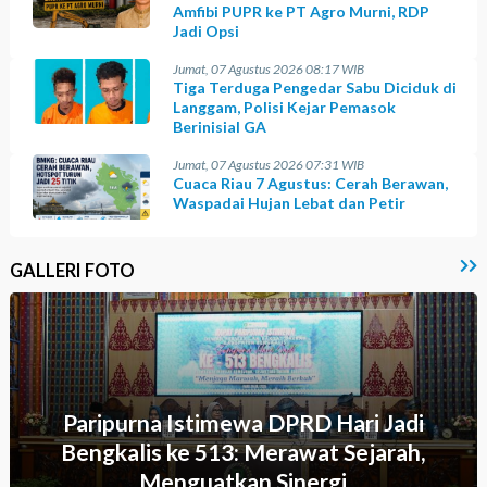
Amfibi PUPR ke PT Agro Murni, RDP
Jadi Opsi
Jumat, 07 Agustus 2026 08:17 WIB
Tiga Terduga Pengedar Sabu Diciduk di
Langgam, Polisi Kejar Pemasok
Berinisial GA
Jumat, 07 Agustus 2026 07:31 WIB
Cuaca Riau 7 Agustus: Cerah Berawan,
Waspadai Hujan Lebat dan Petir
GALLERI FOTO
Paripurna Istimewa DPRD Hari Jadi
Bengkalis ke 513: Merawat Sejarah,
Menguatkan Sinergi