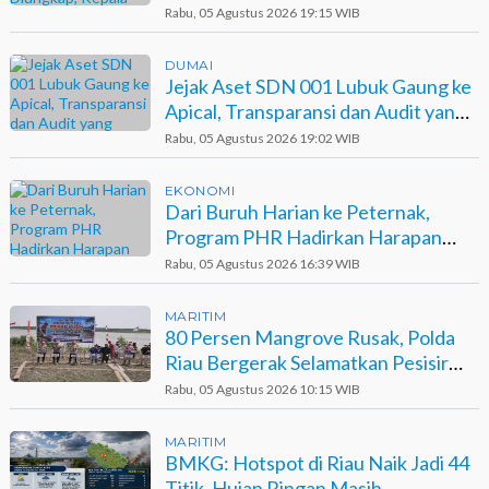
Kinerja Polisi
Rabu, 05 Agustus 2026 19:15 WIB
DUMAI
Jejak Aset SDN 001 Lubuk Gaung ke
Apical, Transparansi dan Audit yang
Belum Terjawab
Rabu, 05 Agustus 2026 19:02 WIB
EKONOMI
Dari Buruh Harian ke Peternak,
Program PHR Hadirkan Harapan
Baru bagi Suku Sakai
Rabu, 05 Agustus 2026 16:39 WIB
MARITIM
80 Persen Mangrove Rusak, Polda
Riau Bergerak Selamatkan Pesisir
Sinaboi
Rabu, 05 Agustus 2026 10:15 WIB
MARITIM
BMKG: Hotspot di Riau Naik Jadi 44
Titik, Hujan Ringan Masih