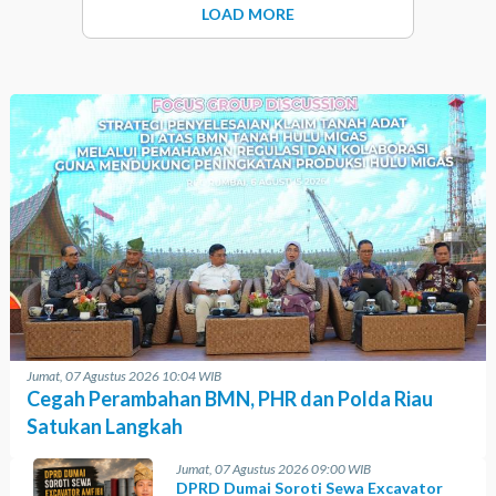
LOAD MORE
Jumat, 07 Agustus 2026 10:04 WIB
Cegah Perambahan BMN, PHR dan Polda Riau
Satukan Langkah
Jumat, 07 Agustus 2026 09:00 WIB
DPRD Dumai Soroti Sewa Excavator