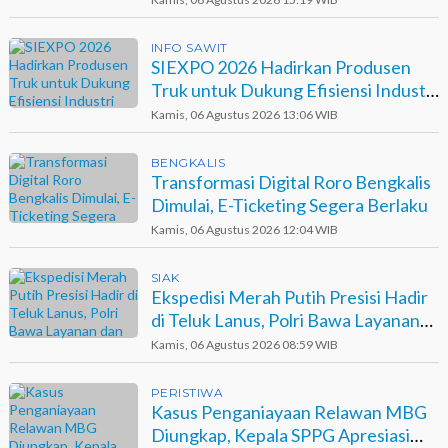
INFO SAWIT
SIEXPO 2026 Hadirkan Produsen
Truk untuk Dukung Efisiensi Industri
Sawit
Kamis, 06 Agustus 2026 13:06 WIB
BENGKALIS
Transformasi Digital Roro Bengkalis
Dimulai, E-Ticketing Segera Berlaku
Kamis, 06 Agustus 2026 12:04 WIB
SIAK
Ekspedisi Merah Putih Presisi Hadir
di Teluk Lanus, Polri Bawa Layanan
dan Harapan
Kamis, 06 Agustus 2026 08:59 WIB
PERISTIWA
Kasus Penganiayaan Relawan MBG
Diungkap, Kepala SPPG Apresiasi