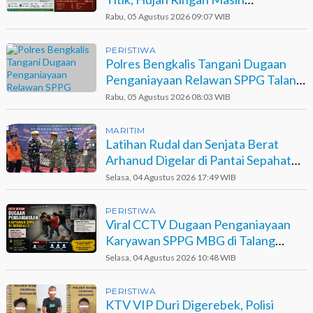
Berpotensi Terjadi
Rabu, 05 Agustus 2026 09:07 WIB
PERISTIWA
Polres Bengkalis Tangani Dugaan
Penganiayaan Relawan SPPG Talang
Muandau
Rabu, 05 Agustus 2026 08:03 WIB
MARITIM
Latihan Rudal dan Senjata Berat
Arhanud Digelar di Pantai Sepahat
Bengkalis
Selasa, 04 Agustus 2026 17:49 WIB
PERISTIWA
Viral CCTV Dugaan Penganiayaan
Karyawan SPPG MBG di Talang
Muandau
Selasa, 04 Agustus 2026 10:48 WIB
PERISTIWA
KTV VIP Duri Digerebek, Polisi