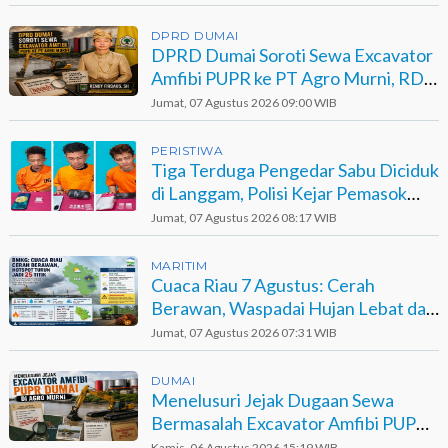
DPRD DUMAI
DPRD Dumai Soroti Sewa Excavator
Amfibi PUPR ke PT Agro Murni, RDP
Jadi Opsi
Jumat, 07 Agustus 2026 09:00 WIB
PERISTIWA
Tiga Terduga Pengedar Sabu Diciduk
di Langgam, Polisi Kejar Pemasok
Berinisial GA
Jumat, 07 Agustus 2026 08:17 WIB
MARITIM
Cuaca Riau 7 Agustus: Cerah
Berawan, Waspadai Hujan Lebat dan
Petir
Jumat, 07 Agustus 2026 07:31 WIB
DUMAI
Menelusuri Jejak Dugaan Sewa
Bermasalah Excavator Amfibi PUPR
Dumai di Agro Murni
Kamis, 06 Agustus 2026 15:19 WIB