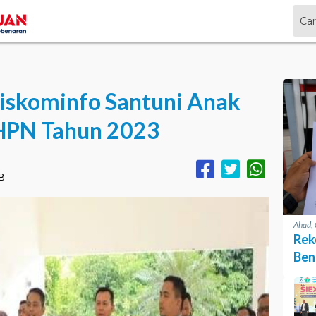
Diskominfo Santuni Anak
HPN Tahun 2023
IB
Ahad,
Rek
Ben
Pen