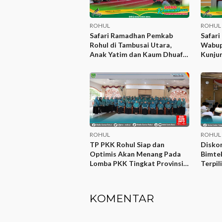
ROHUL
ROHUL
Safari Ramadhan Pemkab
Safar
Rohul di Tambusai Utara,
Wabup
Anak Yatim dan Kaum Dhuafa
Kunjun
Terima Bantuan
Koto 
ROHUL
ROHUL
TP PKK Rohul Siap dan
Diskom
Optimis Akan Menang Pada
Bimte
Lomba PKK Tingkat Provinsi
Terpil
Riau
KOMENTAR