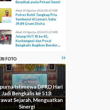
Berpihak pada Petani Sawit
Ahad, 09 Agustus 2026 08:45 WIB
Polres Rohil Tangkap Pria
Sembunyi di Lemari, Sabu
39,84 Gram Disita
Ahad, 09 Agustus 2026 05:22 WIB
Jelang HUT RI ke 81,
Kesbangpol dan Posal
Bengkalis Bagikan Bendera
ke Warga Pesisir
ERI FOTO
ipurna Istimewa DPRD Hari
Jadi Bengkalis ke 513:
awat Sejarah, Menguatkan
Sinergi