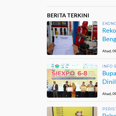
BERITA TERKINI
EKON
Reko
Beng
Ahad, 0
INFO 
Bupa
Dini
Ahad, 0
PERIS
Polr