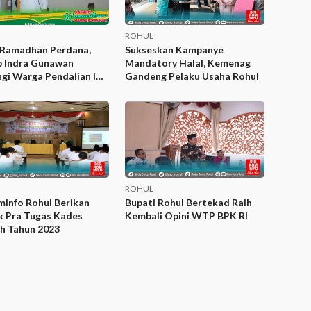
ROHUL
i Ramadhan Perdana,
Sukseskan Kampanye
 Indra Gunawan
Mandatory Halal, Kemenag
gi Warga Pendalian IV
Gandeng Pelaku Usaha Rohul
Rohul
ROHUL
info Rohul Berikan
Bupati Rohul Bertekad Raih
k Pra Tugas Kades
Kembali Opini WTP BPK RI
ih Tahun 2023