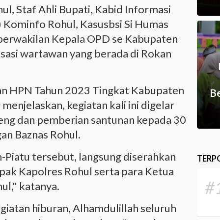
l, Staf Ahli Bupati, Kabid Informasi
) Kominfo Rohul, Kasusbsi Si Humas
perwakilan Kepala OPD se Kabupaten
isasi wartawan yang berada di Rokan
tan HPN Tahun 2023 Tingkat Kabupaten
Be
menjelaskan, kegiatan kali ini digelar
ng dan pemberian santunan kepada 30
gan Baznas Rohul.
-Piatu tersebut, langsung diserahkan
TERP
ak Kapolres Rohul serta para Ketua
#
ul," katanya.
egiatan hiburan, Alhamdulillah seluruh