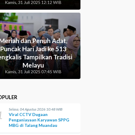
Kamis, 31 Juli 2025 12:12 WIB
Meriah dan Penuh Adat,
Puncak Hari Jadi ke 513
ngkalis Tampilkan Tradisi
Melayu
Kamis, 31 Juli 2025 07:45 WIB
OPULER
Selasa, 04 Agustus 2026 10:48 WIB
1
Viral CCTV Dugaan
Penganiayaan Karyawan SPPG
MBG di Talang Muandau