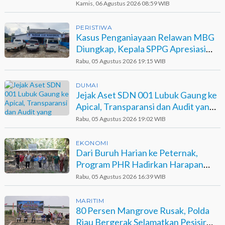
dan Harapan
Kamis, 06 Agustus 2026 08:59 WIB
PERISTIWA
Kasus Penganiayaan Relawan MBG
Diungkap, Kepala SPPG Apresiasi
Kinerja Polisi
Rabu, 05 Agustus 2026 19:15 WIB
DUMAI
Jejak Aset SDN 001 Lubuk Gaung ke
Apical, Transparansi dan Audit yang
Belum Terjawab
Rabu, 05 Agustus 2026 19:02 WIB
EKONOMI
Dari Buruh Harian ke Peternak,
Program PHR Hadirkan Harapan
Baru bagi Suku Sakai
Rabu, 05 Agustus 2026 16:39 WIB
MARITIM
80 Persen Mangrove Rusak, Polda
Riau Bergerak Selamatkan Pesisir