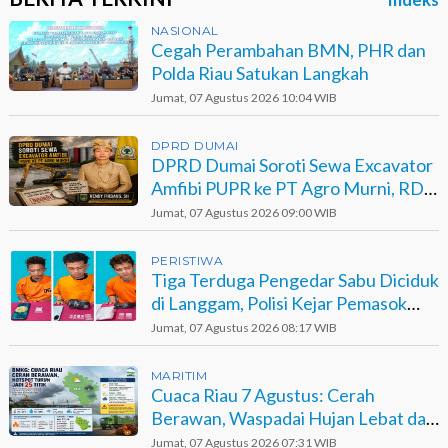
NASIONAL
Cegah Perambahan BMN, PHR dan
Polda Riau Satukan Langkah
Jumat, 07 Agustus 2026 10:04 WIB
DPRD DUMAI
DPRD Dumai Soroti Sewa Excavator
Amfibi PUPR ke PT Agro Murni, RDP
Jadi Opsi
Jumat, 07 Agustus 2026 09:00 WIB
PERISTIWA
Tiga Terduga Pengedar Sabu Diciduk
di Langgam, Polisi Kejar Pemasok
Berinisial GA
Jumat, 07 Agustus 2026 08:17 WIB
MARITIM
Cuaca Riau 7 Agustus: Cerah
Berawan, Waspadai Hujan Lebat dan
Petir
Jumat, 07 Agustus 2026 07:31 WIB