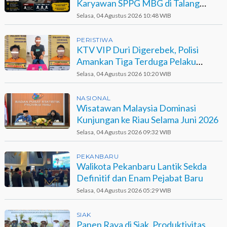
Karyawan SPPG MBG di Talang
Muandau
Selasa, 04 Agustus 2026 10:48 WIB
PERISTIWA
KTV VIP Duri Digerebek, Polisi
Amankan Tiga Terduga Pelaku
Narkotika
Selasa, 04 Agustus 2026 10:20 WIB
NASIONAL
Wisatawan Malaysia Dominasi
Kunjungan ke Riau Selama Juni 2026
Selasa, 04 Agustus 2026 09:32 WIB
PEKANBARU
Walikota Pekanbaru Lantik Sekda
Definitif dan Enam Pejabat Baru
Selasa, 04 Agustus 2026 05:29 WIB
SIAK
Panen Raya di Siak, Produktivitas