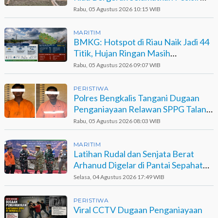
Sinaboi
Rabu, 05 Agustus 2026 10:15 WIB
MARITIM
BMKG: Hotspot di Riau Naik Jadi 44
Titik, Hujan Ringan Masih
Berpotensi Terjadi
Rabu, 05 Agustus 2026 09:07 WIB
PERISTIWA
Polres Bengkalis Tangani Dugaan
Penganiayaan Relawan SPPG Talang
Muandau
Rabu, 05 Agustus 2026 08:03 WIB
MARITIM
Latihan Rudal dan Senjata Berat
Arhanud Digelar di Pantai Sepahat
Bengkalis
Selasa, 04 Agustus 2026 17:49 WIB
PERISTIWA
Viral CCTV Dugaan Penganiayaan