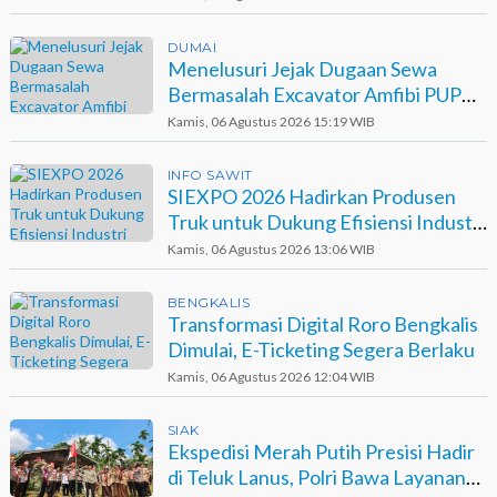
DUMAI
Menelusuri Jejak Dugaan Sewa
Bermasalah Excavator Amfibi PUPR
Dumai di Agro Murni
Kamis, 06 Agustus 2026 15:19 WIB
INFO SAWIT
SIEXPO 2026 Hadirkan Produsen
Truk untuk Dukung Efisiensi Industri
Sawit
Kamis, 06 Agustus 2026 13:06 WIB
BENGKALIS
Transformasi Digital Roro Bengkalis
Dimulai, E-Ticketing Segera Berlaku
Kamis, 06 Agustus 2026 12:04 WIB
SIAK
Ekspedisi Merah Putih Presisi Hadir
di Teluk Lanus, Polri Bawa Layanan