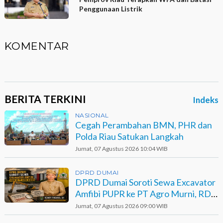
Penggunaan Listrik
KOMENTAR
BERITA TERKINI
Indeks
NASIONAL
Cegah Perambahan BMN, PHR dan
Polda Riau Satukan Langkah
Jumat, 07 Agustus 2026 10:04 WIB
DPRD DUMAI
DPRD Dumai Soroti Sewa Excavator
Amfibi PUPR ke PT Agro Murni, RDP
Jadi Opsi
Jumat, 07 Agustus 2026 09:00 WIB