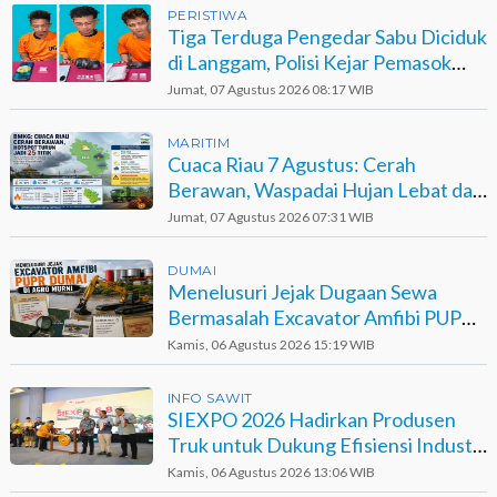
PERISTIWA
Tiga Terduga Pengedar Sabu Diciduk
di Langgam, Polisi Kejar Pemasok
Berinisial GA
Jumat, 07 Agustus 2026 08:17 WIB
MARITIM
Cuaca Riau 7 Agustus: Cerah
Berawan, Waspadai Hujan Lebat dan
Petir
Jumat, 07 Agustus 2026 07:31 WIB
DUMAI
Menelusuri Jejak Dugaan Sewa
Bermasalah Excavator Amfibi PUPR
Dumai di Agro Murni
Kamis, 06 Agustus 2026 15:19 WIB
INFO SAWIT
SIEXPO 2026 Hadirkan Produsen
Truk untuk Dukung Efisiensi Industri
Sawit
Kamis, 06 Agustus 2026 13:06 WIB