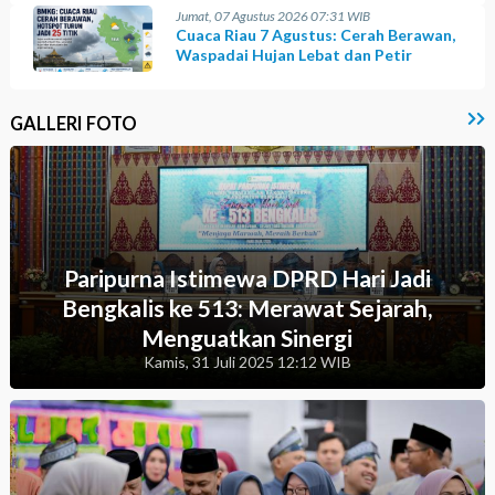
Jumat, 07 Agustus 2026 07:31 WIB
Cuaca Riau 7 Agustus: Cerah Berawan,
Waspadai Hujan Lebat dan Petir
GALLERI FOTO
Paripurna Istimewa DPRD Hari Jadi
Bengkalis ke 513: Merawat Sejarah,
Menguatkan Sinergi
Kamis, 31 Juli 2025 12:12 WIB