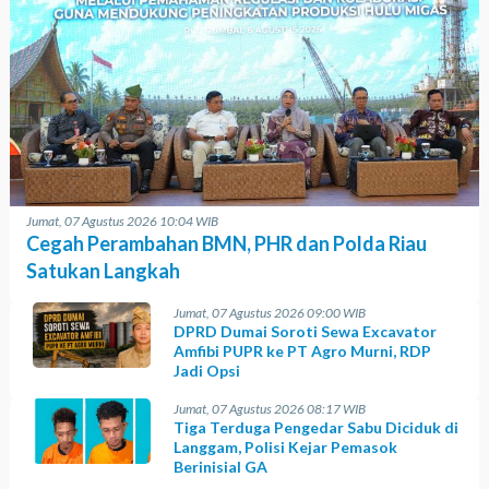
Jumat, 07 Agustus 2026 10:04 WIB
Cegah Perambahan BMN, PHR dan Polda Riau
Satukan Langkah
Jumat, 07 Agustus 2026 09:00 WIB
DPRD Dumai Soroti Sewa Excavator
Amfibi PUPR ke PT Agro Murni, RDP
Jadi Opsi
Jumat, 07 Agustus 2026 08:17 WIB
Tiga Terduga Pengedar Sabu Diciduk di
Langgam, Polisi Kejar Pemasok
Berinisial GA