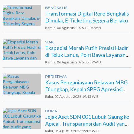
BENGKALIS
Transformasi Digital Roro Bengkalis
Dimulai, E-Ticketing Segera Berlaku
Kamis, 06 Agustus 2026 12:04 WIB
SIAK
Ekspedisi Merah Putih Presisi Hadir
di Teluk Lanus, Polri Bawa Layanan
dan Harapan
Kamis, 06 Agustus 2026 08:59 WIB
PERISTIWA
Kasus Penganiayaan Relawan MBG
Diungkap, Kepala SPPG Apresiasi
Kinerja Polisi
Rabu, 05 Agustus 2026 19:15 WIB
DUMAI
Jejak Aset SDN 001 Lubuk Gaung ke
Apical, Transparansi dan Audit yang
Belum Terjawab
Rabu, 05 Agustus 2026 19:02 WIB