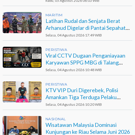
Rabu, 05 Agustus 2026 08:03 WIB
MARITIM
Latihan Rudal dan Senjata Berat
Arhanud Digelar di Pantai Sepahat
Bengkalis
Selasa, 04 Agustus 2026 17:49 WIB
PERISTIWA
Viral CCTV Dugaan Penganiayaan
Karyawan SPPG MBG di Talang
Muandau
Selasa, 04 Agustus 2026 10:48 WIB
PERISTIWA
KTV VIP Duri Digerebek, Polisi
Amankan Tiga Terduga Pelaku
Narkotika
Selasa, 04 Agustus 2026 10:20 WIB
NASIONAL
Wisatawan Malaysia Dominasi
Kunjungan ke Riau Selama Juni 2026