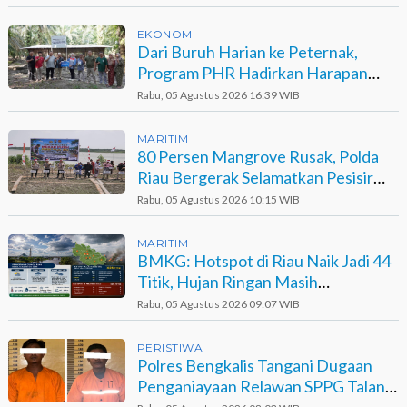
EKONOMI
Dari Buruh Harian ke Peternak,
Program PHR Hadirkan Harapan
Baru bagi Suku Sakai
Rabu, 05 Agustus 2026 16:39 WIB
MARITIM
80 Persen Mangrove Rusak, Polda
Riau Bergerak Selamatkan Pesisir
Sinaboi
Rabu, 05 Agustus 2026 10:15 WIB
MARITIM
BMKG: Hotspot di Riau Naik Jadi 44
Titik, Hujan Ringan Masih
Berpotensi Terjadi
Rabu, 05 Agustus 2026 09:07 WIB
PERISTIWA
Polres Bengkalis Tangani Dugaan
Penganiayaan Relawan SPPG Talang
Muandau