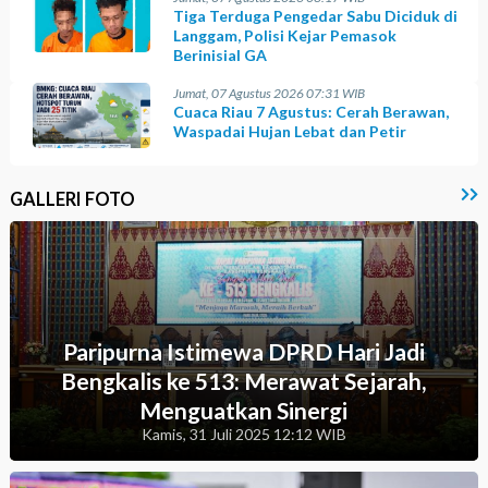
Tiga Terduga Pengedar Sabu Diciduk di
Langgam, Polisi Kejar Pemasok
Berinisial GA
Jumat, 07 Agustus 2026 07:31 WIB
Cuaca Riau 7 Agustus: Cerah Berawan,
Waspadai Hujan Lebat dan Petir
GALLERI FOTO
Paripurna Istimewa DPRD Hari Jadi
Bengkalis ke 513: Merawat Sejarah,
Menguatkan Sinergi
Kamis, 31 Juli 2025 12:12 WIB