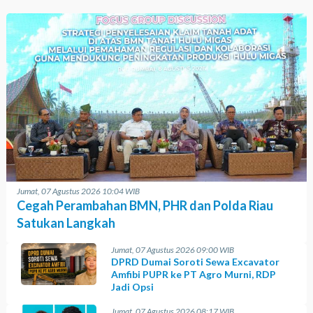
Jumat, 07 Agustus 2026 10:04 WIB
Cegah Perambahan BMN, PHR dan Polda Riau
Satukan Langkah
Jumat, 07 Agustus 2026 09:00 WIB
DPRD Dumai Soroti Sewa Excavator
Amfibi PUPR ke PT Agro Murni, RDP
Jadi Opsi
Jumat, 07 Agustus 2026 08:17 WIB