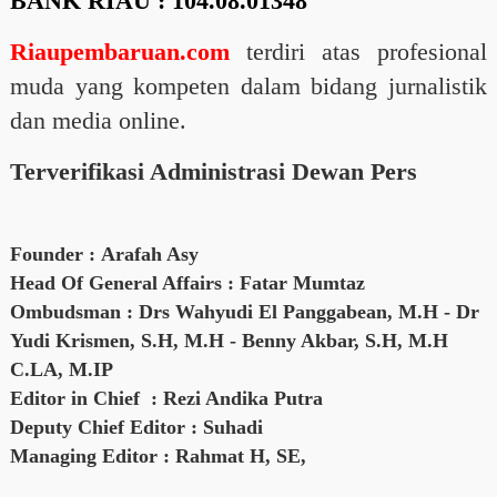
BANK RIAU : 104.08.01348
Riaupembaruan.com
terdiri atas profesional
muda yang kompeten dalam bidang jurnalistik
dan media online.
Terverifikasi Administrasi Dewan Pers
Founder :
Arafah Asy
Head Of General Affairs :
Fatar Mumtaz
Ombudsman :
Drs Wahyudi El Panggabean, M.H - Dr
Yudi Krismen, S.H, M.H - Benny Akbar, S.H, M.H
C.LA, M.IP
Editor in Chief :
Rezi Andika Putra
Deputy Chief Editor :
Suhadi
Managing Editor :
Rahmat H, SE,