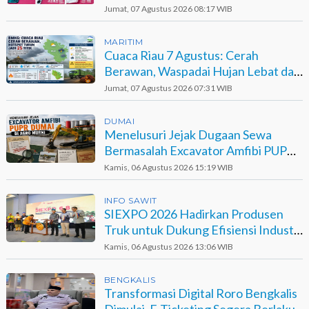
Berinisial GA
Jumat, 07 Agustus 2026 08:17 WIB
MARITIM
Cuaca Riau 7 Agustus: Cerah
Berawan, Waspadai Hujan Lebat dan
Petir
Jumat, 07 Agustus 2026 07:31 WIB
DUMAI
Menelusuri Jejak Dugaan Sewa
Bermasalah Excavator Amfibi PUPR
Dumai di Agro Murni
Kamis, 06 Agustus 2026 15:19 WIB
INFO SAWIT
SIEXPO 2026 Hadirkan Produsen
Truk untuk Dukung Efisiensi Industri
Sawit
Kamis, 06 Agustus 2026 13:06 WIB
BENGKALIS
Transformasi Digital Roro Bengkalis