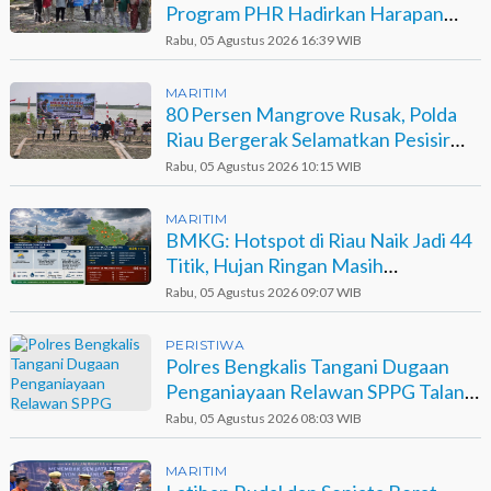
Program PHR Hadirkan Harapan
Baru bagi Suku Sakai
Rabu, 05 Agustus 2026 16:39 WIB
MARITIM
80 Persen Mangrove Rusak, Polda
Riau Bergerak Selamatkan Pesisir
Sinaboi
Rabu, 05 Agustus 2026 10:15 WIB
MARITIM
BMKG: Hotspot di Riau Naik Jadi 44
Titik, Hujan Ringan Masih
Berpotensi Terjadi
Rabu, 05 Agustus 2026 09:07 WIB
PERISTIWA
Polres Bengkalis Tangani Dugaan
Penganiayaan Relawan SPPG Talang
Muandau
Rabu, 05 Agustus 2026 08:03 WIB
MARITIM