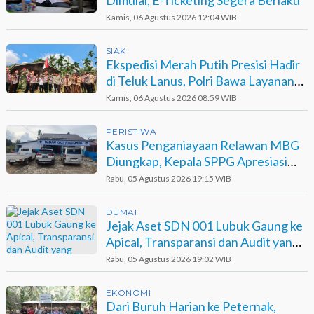
Dimulai, E-Ticketing Segera Berlaku
Kamis, 06 Agustus 2026 12:04 WIB
SIAK
Ekspedisi Merah Putih Presisi Hadir
di Teluk Lanus, Polri Bawa Layanan
dan Harapan
Kamis, 06 Agustus 2026 08:59 WIB
PERISTIWA
Kasus Penganiayaan Relawan MBG
Diungkap, Kepala SPPG Apresiasi
Kinerja Polisi
Rabu, 05 Agustus 2026 19:15 WIB
DUMAI
Jejak Aset SDN 001 Lubuk Gaung ke
Apical, Transparansi dan Audit yang
Belum Terjawab
Rabu, 05 Agustus 2026 19:02 WIB
EKONOMI
Dari Buruh Harian ke Peternak,