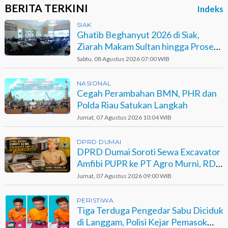
BERITA TERKINI
Indeks
SIAK
Ghatib Beghanyut 2026 di Siak,
Ziarah Makam Sultan hingga Prosesi
di Sungai
Sabtu, 08 Agustus 2026 07:00 WIB
NASIONAL
Cegah Perambahan BMN, PHR dan
Polda Riau Satukan Langkah
Jumat, 07 Agustus 2026 10:04 WIB
DPRD DUMAI
DPRD Dumai Soroti Sewa Excavator
Amfibi PUPR ke PT Agro Murni, RDP
Jadi Opsi
Jumat, 07 Agustus 2026 09:00 WIB
PERISTIWA
Tiga Terduga Pengedar Sabu Diciduk
di Langgam, Polisi Kejar Pemasok