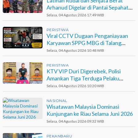
Latihan Rudal dan Senjata Berat
Arhanud Digelar di Pantai Sepahat
Bengkalis
Selasa, 04 Agustus 2026 17:49 WIB
PERISTIWA
Viral CCTV Dugaan Penganiayaan
Karyawan SPPG MBG di Talang
Muandau
Selasa, 04 Agustus 2026 10:48 WIB
PERISTIWA
KTV VIP Duri Digerebek, Polisi
Amankan Tiga Terduga Pelaku
Narkotika
Selasa, 04 Agustus 2026 10:20 WIB
NASIONAL
Wisatawan Malaysia Dominasi
Kunjungan ke Riau Selama Juni 2026
Selasa, 04 Agustus 2026 09:32 WIB
PEKANBARU