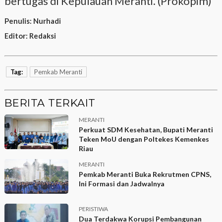
bertugas di Kepulauan Meranti. (Prokopim)
Penulis:
Nurhadi
Editor:
Redaksi
Tag:
Pemkab Meranti
BERITA TERKAIT
MERANTI
Perkuat SDM Kesehatan, Bupati Meranti
Teken MoU dengan Poltekes Kemenkes
Riau
MERANTI
Pemkab Meranti Buka Rekrutmen CPNS,
Ini Formasi dan Jadwalnya
PERISTIWA
Dua Terdakwa Korupsi Pembangunan