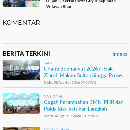
Hujan Disertai Petir Guyur Sejumlah
Wilayah Riau
KOMENTAR
BERITA TERKINI
Indeks
SIAK
Ghatib Beghanyut 2026 di Siak,
Ziarah Makam Sultan hingga Prosesi
di Sungai
Sabtu, 08 Agustus 2026 07:00 WIB
NASIONAL
Cegah Perambahan BMN, PHR dan
Polda Riau Satukan Langkah
Jumat, 07 Agustus 2026 10:04 WIB
DPRD DUMAI