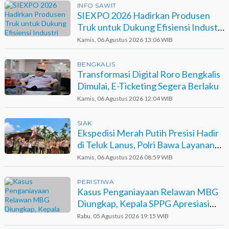
INFO SAWIT
SIEXPO 2026 Hadirkan Produsen
Truk untuk Dukung Efisiensi Industri
Sawit
Kamis, 06 Agustus 2026 13:06 WIB
BENGKALIS
Transformasi Digital Roro Bengkalis
Dimulai, E-Ticketing Segera Berlaku
Kamis, 06 Agustus 2026 12:04 WIB
SIAK
Ekspedisi Merah Putih Presisi Hadir
di Teluk Lanus, Polri Bawa Layanan
dan Harapan
Kamis, 06 Agustus 2026 08:59 WIB
PERISTIWA
Kasus Penganiayaan Relawan MBG
Diungkap, Kepala SPPG Apresiasi
Kinerja Polisi
Rabu, 05 Agustus 2026 19:15 WIB