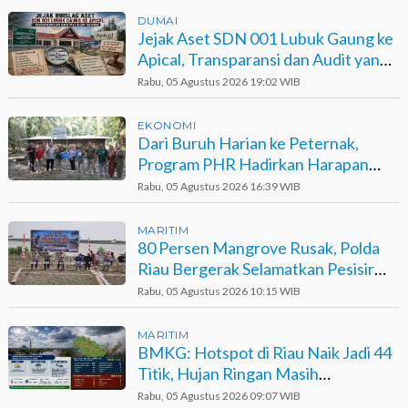
DUMAI
Jejak Aset SDN 001 Lubuk Gaung ke
Apical, Transparansi dan Audit yang
Belum Terjawab
Rabu, 05 Agustus 2026 19:02 WIB
EKONOMI
Dari Buruh Harian ke Peternak,
Program PHR Hadirkan Harapan
Baru bagi Suku Sakai
Rabu, 05 Agustus 2026 16:39 WIB
MARITIM
80 Persen Mangrove Rusak, Polda
Riau Bergerak Selamatkan Pesisir
Sinaboi
Rabu, 05 Agustus 2026 10:15 WIB
MARITIM
BMKG: Hotspot di Riau Naik Jadi 44
Titik, Hujan Ringan Masih
Berpotensi Terjadi
Rabu, 05 Agustus 2026 09:07 WIB