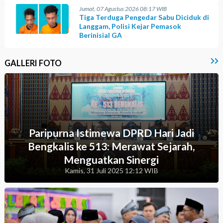
Jumat, 07 Agustus 2026 08:17 WIB
Tiga Terduga Pengedar Sabu Diciduk di
Langgam, Polisi Kejar Pemasok
Berinisial GA
GALLERI FOTO
Paripurna Istimewa DPRD Hari Jadi
Bengkalis ke 513: Merawat Sejarah,
Menguatkan Sinergi
Kamis, 31 Juli 2025 12:12 WIB