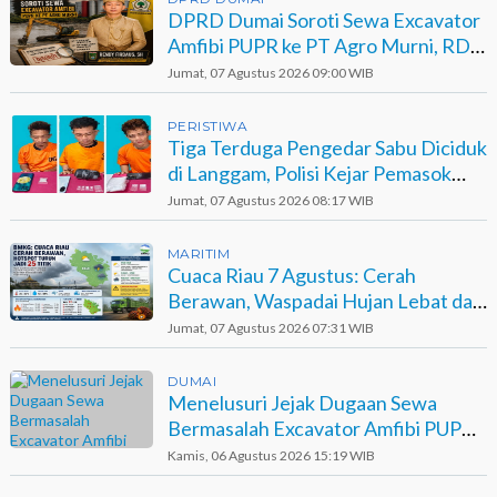
DPRD Dumai Soroti Sewa Excavator
Amfibi PUPR ke PT Agro Murni, RDP
Jadi Opsi
Jumat, 07 Agustus 2026 09:00 WIB
PERISTIWA
Tiga Terduga Pengedar Sabu Diciduk
di Langgam, Polisi Kejar Pemasok
Berinisial GA
Jumat, 07 Agustus 2026 08:17 WIB
MARITIM
Cuaca Riau 7 Agustus: Cerah
Berawan, Waspadai Hujan Lebat dan
Petir
Jumat, 07 Agustus 2026 07:31 WIB
DUMAI
Menelusuri Jejak Dugaan Sewa
Bermasalah Excavator Amfibi PUPR
Dumai di Agro Murni
Kamis, 06 Agustus 2026 15:19 WIB