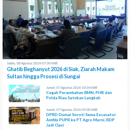
Sabtu, 08 Agustus 2026 07:00 WIB
Ghatib Beghanyut 2026 di Siak, Ziarah Makam
Sultan hingga Prosesi di Sungai
Jumat, 07 Agustus 2026 10:04 WIB
Cegah Perambahan BMN, PHR dan
Polda Riau Satukan Langkah
Jumat, 07 Agustus 2026 09:00 WIB
DPRD Dumai Soroti Sewa Excavator
Amfibi PUPR ke PT Agro Murni, RDP
Jadi Opsi