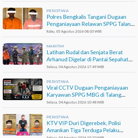
PERISTIWA
Polres Bengkalis Tangani Dugaan
Penganiayaan Relawan SPPG Talang
Muandau
Rabu, 05 Agustus 2026 08:03 WIB
MARITIM
Latihan Rudal dan Senjata Berat
Arhanud Digelar di Pantai Sepahat
Bengkalis
Selasa, 04 Agustus 2026 17:49 WIB
PERISTIWA
Viral CCTV Dugaan Penganiayaan
Karyawan SPPG MBG di Talang
Muandau
Selasa, 04 Agustus 2026 10:48 WIB
PERISTIWA
KTV VIP Duri Digerebek, Polisi
Amankan Tiga Terduga Pelaku
Narkotika
Selasa, 04 Agustus 2026 10:20 WIB