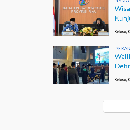
NASIO
Wisa
Kunj
Selasa,
PEKA
Wali
Defi
Selasa,