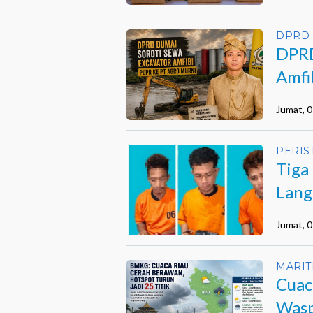
DPRD
DPRD
Amfi
Opsi
Jumat, 
PERIS
Tiga
Lang
GA
Jumat, 
MARIT
Cuac
Wasp