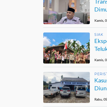
Tran
Dimu
Kamis, 
SIAK
Eksp
Telu
Hara
Kamis, 
PERIS
Kasu
Diun
Kiner
Rabu, 0