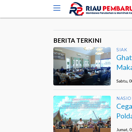
crossorigin="anonymous">
BERITA TERKINI
SIAK
Ghat
Maka
Sabtu, 
NASIO
Cega
Pold
Jumat, 