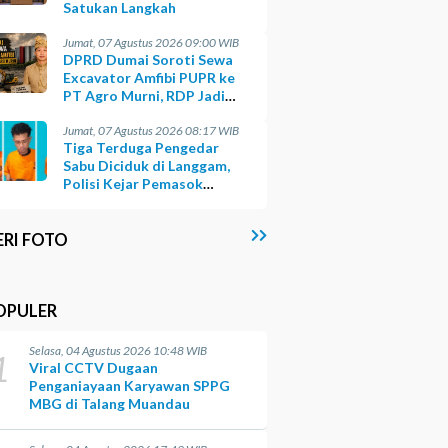
Satukan Langkah
Jumat, 07 Agustus 2026 09:00 WIB
DPRD Dumai Soroti Sewa
Excavator Amfibi PUPR ke
PT Agro Murni, RDP Jadi
Opsi
Jumat, 07 Agustus 2026 08:17 WIB
Tiga Terduga Pengedar
Sabu Diciduk di Langgam,
Polisi Kejar Pemasok
Berinisial GA
ERI FOTO
OPULER
Selasa, 04 Agustus 2026 10:48 WIB
1
Viral CCTV Dugaan
Penganiayaan Karyawan SPPG
MBG di Talang Muandau