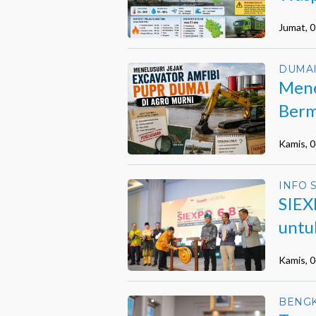
Jumat, 
DUMA
Mene
Berm
Duma
Kamis, 
INFO 
SIEX
untu
Kamis, 
BENGK