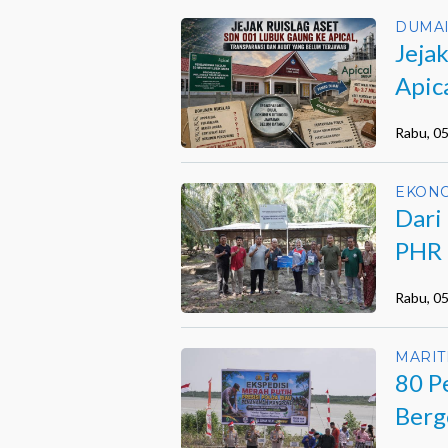
DUMA
Jeja
Apic
Belu
Rabu, 0
EKON
Dari
PHR 
Saka
Rabu, 0
MARIT
80 P
Berg