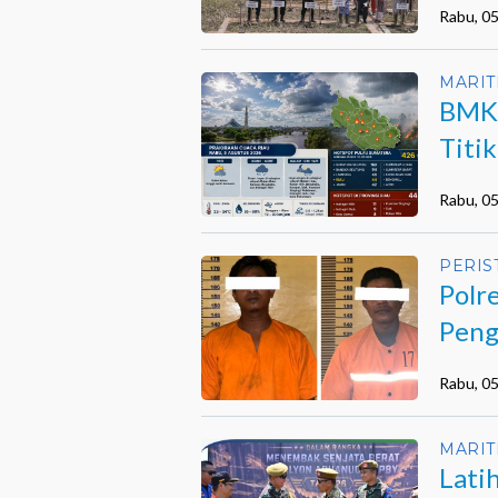
Rabu, 0
MARIT
BMKG
Titi
Terja
Rabu, 0
PERIS
Polr
Peng
Mua
Rabu, 0
MARIT
Lati