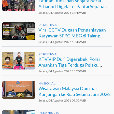
Latihan Rudal dan Senjata Berat
Arhanud Digelar di Pantai Sepahat
Bengkalis
Selasa, 04 Agustus 2026 17:49 WIB
PERISTIWA
Viral CCTV Dugaan Penganiayaan
Karyawan SPPG MBG di Talang
Muandau
Selasa, 04 Agustus 2026 10:48 WIB
PERISTIWA
KTV VIP Duri Digerebek, Polisi
Amankan Tiga Terduga Pelaku
Narkotika
Selasa, 04 Agustus 2026 10:20 WIB
NASIONAL
Wisatawan Malaysia Dominasi
Kunjungan ke Riau Selama Juni 2026
Selasa, 04 Agustus 2026 09:32 WIB
PEKANBARU