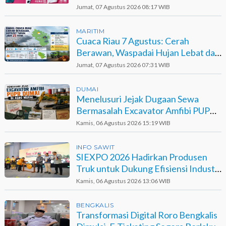
Berinisial GA
Jumat, 07 Agustus 2026 08:17 WIB
MARITIM
Cuaca Riau 7 Agustus: Cerah
Berawan, Waspadai Hujan Lebat dan
Petir
Jumat, 07 Agustus 2026 07:31 WIB
DUMAI
Menelusuri Jejak Dugaan Sewa
Bermasalah Excavator Amfibi PUPR
Dumai di Agro Murni
Kamis, 06 Agustus 2026 15:19 WIB
INFO SAWIT
SIEXPO 2026 Hadirkan Produsen
Truk untuk Dukung Efisiensi Industri
Sawit
Kamis, 06 Agustus 2026 13:06 WIB
BENGKALIS
Transformasi Digital Roro Bengkalis