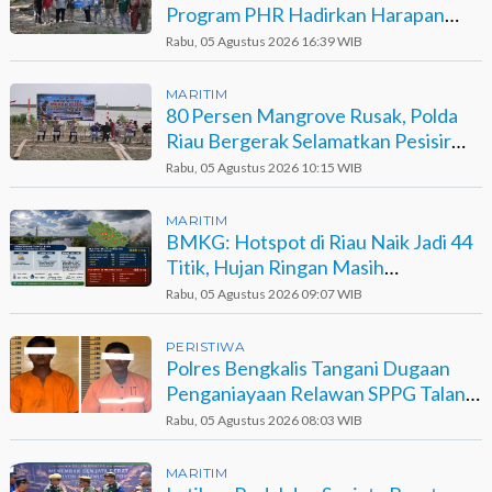
Program PHR Hadirkan Harapan
Baru bagi Suku Sakai
Rabu, 05 Agustus 2026 16:39 WIB
MARITIM
80 Persen Mangrove Rusak, Polda
Riau Bergerak Selamatkan Pesisir
Sinaboi
Rabu, 05 Agustus 2026 10:15 WIB
MARITIM
BMKG: Hotspot di Riau Naik Jadi 44
Titik, Hujan Ringan Masih
Berpotensi Terjadi
Rabu, 05 Agustus 2026 09:07 WIB
PERISTIWA
Polres Bengkalis Tangani Dugaan
Penganiayaan Relawan SPPG Talang
Muandau
Rabu, 05 Agustus 2026 08:03 WIB
MARITIM