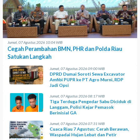
Jumat, 07 Agustus 2026 10:04 WIB
Cegah Perambahan BMN, PHR dan Polda Riau
Satukan Langkah
Jumat, 07 Agustus 2026 09:00 WIB
DPRD Dumai Soroti Sewa Excavator
Amfibi PUPR ke PT Agro Murni, RDP
Jadi Opsi
Jumat, 07 Agustus 2026 08:17 WIB
Tiga Terduga Pengedar Sabu Diciduk di
Langgam, Polisi Kejar Pemasok
Berinisial GA
Jumat, 07 Agustus 2026 07:31 WIB
Cuaca Riau 7 Agustus: Cerah Berawan,
Waspadai Hujan Lebat dan Petir