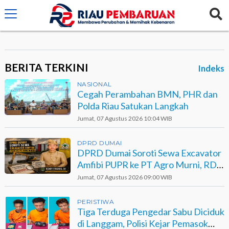
crossorigin="anonymous">
BERITA TERKINI
Indeks
NASIONAL
Cegah Perambahan BMN, PHR dan
Polda Riau Satukan Langkah
Jumat, 07 Agustus 2026 10:04 WIB
DPRD DUMAI
DPRD Dumai Soroti Sewa Excavator
Amfibi PUPR ke PT Agro Murni, RDP
Jadi Opsi
Jumat, 07 Agustus 2026 09:00 WIB
PERISTIWA
Tiga Terduga Pengedar Sabu Diciduk
di Langgam, Polisi Kejar Pemasok