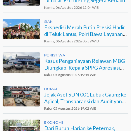
Dimulai, E-Ticketing Segera Berlaku
Kamis, 06 Agustus 2026 12:04 WIB
SIAK
Ekspedisi Merah Putih Presisi Hadir
di Teluk Lanus, Polri Bawa Layanan
dan Harapan
Kamis, 06 Agustus 2026 08:59 WIB
PERISTIWA
Kasus Penganiayaan Relawan MBG
Diungkap, Kepala SPPG Apresiasi
Kinerja Polisi
Rabu, 05 Agustus 2026 19:15 WIB
DUMAI
Jejak Aset SDN 001 Lubuk Gaung ke
Apical, Transparansi dan Audit yang
Belum Terjawab
Rabu, 05 Agustus 2026 19:02 WIB
EKONOMI
Dari Buruh Harian ke Peternak,