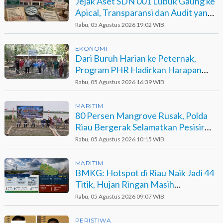
Jejak Aset SDN 001 Lubuk Gaung ke
Apical, Transparansi dan Audit yang
Belum Terjawab
Rabu, 05 Agustus 2026 19:02 WIB
EKONOMI
Dari Buruh Harian ke Peternak,
Program PHR Hadirkan Harapan
Baru bagi Suku Sakai
Rabu, 05 Agustus 2026 16:39 WIB
MARITIM
80 Persen Mangrove Rusak, Polda
Riau Bergerak Selamatkan Pesisir
Sinaboi
Rabu, 05 Agustus 2026 10:15 WIB
MARITIM
BMKG: Hotspot di Riau Naik Jadi 44
Titik, Hujan Ringan Masih
Berpotensi Terjadi
Rabu, 05 Agustus 2026 09:07 WIB
PERISTIWA