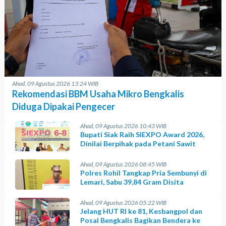
Ahad, 09 Agustus 2026 13:24 WIB
Rekomendasi BBM Usaha Mikro Bengkalis
Diduga Dipakai Pengecer
Ahad, 09 Agustus 2026 10:43 WIB
Bupati Siak Raih SIEXPO Award 2026,
Dinilai Berpihak pada Petani Sawit
Ahad, 09 Agustus 2026 08:45 WIB
Polres Rohil Tangkap Pria Sembunyi di
Lemari, Sabu 39,84 Gram Disita
Ahad, 09 Agustus 2026 05:22 WIB
Jelang HUT RI ke 81, Kesbangpol dan
Posal Bengkalis Bagikan Bendera ke