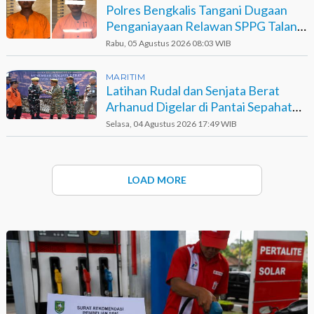
Polres Bengkalis Tangani Dugaan
Penganiayaan Relawan SPPG Talang
Muandau
Rabu, 05 Agustus 2026 08:03 WIB
MARITIM
Latihan Rudal dan Senjata Berat
Arhanud Digelar di Pantai Sepahat
Bengkalis
Selasa, 04 Agustus 2026 17:49 WIB
LOAD MORE