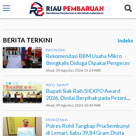
crossorigin="anonymous">
BERITA TERKINI
Indeks
EKONOMI
Rekomendasi BBM Usaha Mikro
Bengkalis Diduga Dipakai Pengecer
Ahad, 09 Agustus 2026 13:24 WIB
INFO SAWIT
Bupati Siak Raih SIEXPO Award
2026, Dinilai Berpihak pada Petani
Sawit
Ahad, 09 Agustus 2026 10:43 WIB
PERISTIWA
Polres Rohil Tangkap Pria Sembunyi
di Lemari, Sabu 39,84 Gram Disita