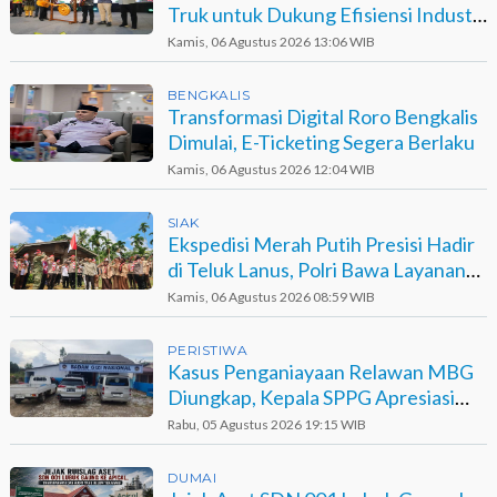
Truk untuk Dukung Efisiensi Industri
Sawit
Kamis, 06 Agustus 2026 13:06 WIB
BENGKALIS
Transformasi Digital Roro Bengkalis
Dimulai, E-Ticketing Segera Berlaku
Kamis, 06 Agustus 2026 12:04 WIB
SIAK
Ekspedisi Merah Putih Presisi Hadir
di Teluk Lanus, Polri Bawa Layanan
dan Harapan
Kamis, 06 Agustus 2026 08:59 WIB
PERISTIWA
Kasus Penganiayaan Relawan MBG
Diungkap, Kepala SPPG Apresiasi
Kinerja Polisi
Rabu, 05 Agustus 2026 19:15 WIB
DUMAI