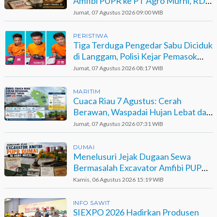
Amfibi PUPR ke PT Agro Murni, RDP
Jadi Opsi
Jumat, 07 Agustus 2026 09:00 WIB
PERISTIWA
Tiga Terduga Pengedar Sabu Diciduk
di Langgam, Polisi Kejar Pemasok
Berinisial GA
Jumat, 07 Agustus 2026 08:17 WIB
MARITIM
Cuaca Riau 7 Agustus: Cerah
Berawan, Waspadai Hujan Lebat dan
Petir
Jumat, 07 Agustus 2026 07:31 WIB
DUMAI
Menelusuri Jejak Dugaan Sewa
Bermasalah Excavator Amfibi PUPR
Dumai di Agro Murni
Kamis, 06 Agustus 2026 15:19 WIB
INFO SAWIT
SIEXPO 2026 Hadirkan Produsen