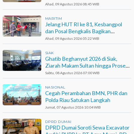
Ahad, 09 Agustus 2026 08:45 WIB
MARITIM
Jelang HUT RI ke 81, Kesbangpol
dan Posal Bengkalis Bagikan
Bendera ke Warga Pesisir
Ahad, 09 Agustus 2026 05:22 WIB
SIAK
Ghatib Beghanyut 2026 di Siak,
Ziarah Makam Sultan hingga Prosesi
di Sungai
Sabtu, 08 Agustus 2026 07:00 WIB
NASIONAL
Cegah Perambahan BMN, PHR dan
Polda Riau Satukan Langkah
Jumat, 07 Agustus 2026 10:04 WIB
DPRD DUMAI
DPRD Dumai Soroti Sewa Excavator