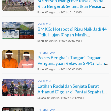
80 Persen Mangrove Rusak, Polda
Riau Bergerak Selamatkan Pesisir
Sinaboi
Rabu, 05 Agustus 2026 10:15 WIB
MARITIM
BMKG: Hotspot di Riau Naik Jadi 44
Titik, Hujan Ringan Masih
Berpotensi Terjadi
Rabu, 05 Agustus 2026 09:07 WIB
PERISTIWA
Polres Bengkalis Tangani Dugaan
Penganiayaan Relawan SPPG Talang
Muandau
Rabu, 05 Agustus 2026 08:03 WIB
MARITIM
Latihan Rudal dan Senjata Berat
Arhanud Digelar di Pantai Sepahat
Bengkalis
Selasa, 04 Agustus 2026 17:49 WIB
PERISTIWA