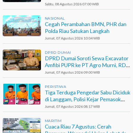
di Sungai
Sabtu, 08 Agustus 2026 07:00 WIB
NASIONAL
Cegah Perambahan BMN, PHR dan
Polda Riau Satukan Langkah
Jumat, 07 Agustus 2026 10:04 WIB
DPRD DUMAI
DPRD Dumai Soroti Sewa Excavator
Amfibi PUPR ke PT Agro Murni, RDP
Jadi Opsi
Jumat, 07 Agustus 2026 09:00 WIB
PERISTIWA
Tiga Terduga Pengedar Sabu Diciduk
di Langgam, Polisi Kejar Pemasok
Berinisial GA
Jumat, 07 Agustus 2026 08:17 WIB
MARITIM
Cuaca Riau 7 Agustus: Cerah