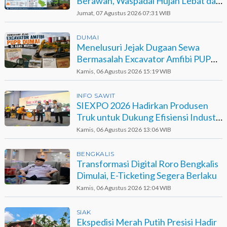
Berawan, Waspadai Hujan Lebat dan
Petir
Jumat, 07 Agustus 2026 07:31 WIB
DUMAI
Menelusuri Jejak Dugaan Sewa
Bermasalah Excavator Amfibi PUPR
Dumai di Agro Murni
Kamis, 06 Agustus 2026 15:19 WIB
INFO SAWIT
SIEXPO 2026 Hadirkan Produsen
Truk untuk Dukung Efisiensi Industri
Sawit
Kamis, 06 Agustus 2026 13:06 WIB
BENGKALIS
Transformasi Digital Roro Bengkalis
Dimulai, E-Ticketing Segera Berlaku
Kamis, 06 Agustus 2026 12:04 WIB
SIAK
Ekspedisi Merah Putih Presisi Hadir