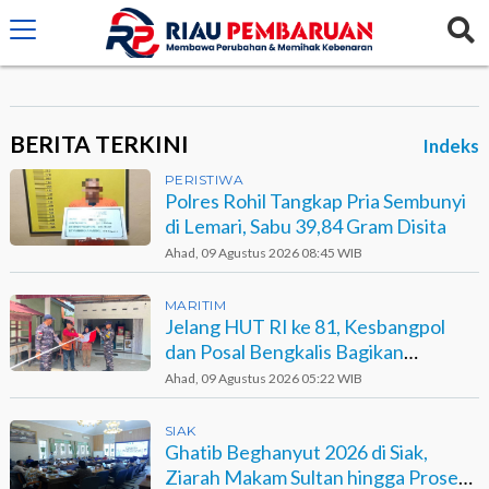
crossorigin="anonymous">
BERITA TERKINI
Indeks
PERISTIWA
Polres Rohil Tangkap Pria Sembunyi
di Lemari, Sabu 39,84 Gram Disita
Ahad, 09 Agustus 2026 08:45 WIB
MARITIM
Jelang HUT RI ke 81, Kesbangpol
dan Posal Bengkalis Bagikan
Bendera ke Warga Pesisir
Ahad, 09 Agustus 2026 05:22 WIB
SIAK
Ghatib Beghanyut 2026 di Siak,
Ziarah Makam Sultan hingga Prosesi