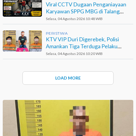
Viral CCTV Dugaan Penganiayaan
Karyawan SPPG MBG di Talang
Muandau
Selasa, 04 Agustus 2026 10:48 WIB
PERISTIWA
KTV VIP Duri Digerebek, Polisi
Amankan Tiga Terduga Pelaku
Narkotika
Selasa, 04 Agustus 2026 10:20 WIB
LOAD MORE