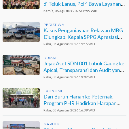
di Teluk Lanus, Polri Bawa Layanan
dan Harapan
Kamis, 06 Agustus 2026 08:59 WIB
PERISTIWA
Kasus Penganiayaan Relawan MBG
Diungkap, Kepala SPPG Apresiasi
Kinerja Polisi
Rabu, 05 Agustus 2026 19:15 WIB
DUMAI
Jejak Aset SDN 001 Lubuk Gaung ke
Apical, Transparansi dan Audit yang
Belum Terjawab
Rabu, 05 Agustus 2026 19:02 WIB
EKONOMI
Dari Buruh Harian ke Peternak,
Program PHR Hadirkan Harapan
Baru bagi Suku Sakai
Rabu, 05 Agustus 2026 16:39 WIB
MARITIM