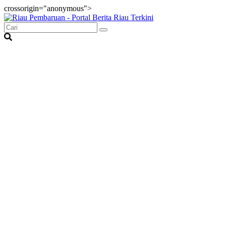
crossorigin="anonymous">