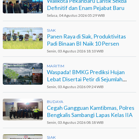
Walikota Pekanbaru Lantik Sekda
Definitif dan Enam Pejabat Baru
Selasa, 04 Agustus 2026 05:29 WIB
SIAK
Panen Raya di Siak, Produktivitas
Padi Binaan BI Naik 10 Persen
Senin, 03 Agustus 2026 18:10 WIB
MARITIM
Waspada! BMKG Prediksi Hujan
Lebat Disertai Petir di Sejumlah
Wilayah Riau
Senin, 03 Agustus 2026 09:24 WIB
BUDAYA
Cegah Gangguan Kamtibmas, Polres
Bengkalis Sambangi Lapas Kelas IIA
Senin, 03 Agustus 2026 08:18 WIB
SIAK