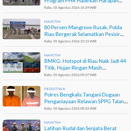
Program PHR Hadirkan Harapan
Baru bagi Suku Sakai
Rabu, 05 Agustus 2026 16:39 WIB
MARITIM
80 Persen Mangrove Rusak, Polda
Riau Bergerak Selamatkan Pesisir
Sinaboi
Rabu, 05 Agustus 2026 10:15 WIB
MARITIM
BMKG: Hotspot di Riau Naik Jadi 44
Titik, Hujan Ringan Masih
Berpotensi Terjadi
Rabu, 05 Agustus 2026 09:07 WIB
PERISTIWA
Polres Bengkalis Tangani Dugaan
Penganiayaan Relawan SPPG Talang
Muandau
Rabu, 05 Agustus 2026 08:03 WIB
MARITIM
Latihan Rudal dan Senjata Berat