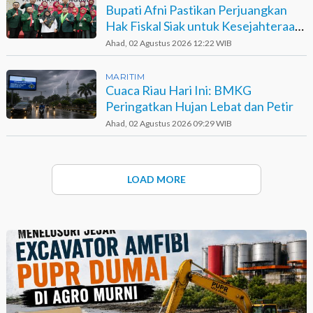
Bupati Afni Pastikan Perjuangkan
Hak Fiskal Siak untuk Kesejahteraan
Dokter dan Tenaga Medis
Ahad, 02 Agustus 2026 12:22 WIB
MARITIM
Cuaca Riau Hari Ini: BMKG
Peringatkan Hujan Lebat dan Petir
Ahad, 02 Agustus 2026 09:29 WIB
LOAD MORE