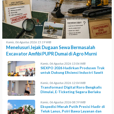
Kamis, 06 Agustus 2026 15:19 WIB
Menelusuri Jejak Dugaan Sewa Bermasalah
Excavator Amfibi PUPR Dumai di Agro Murni
Kamis, 06 Agustus 2026 13:06 WIB
SIEXPO 2026 Hadirkan Produsen Truk
untuk Dukung Efisiensi Industri Sawit
Kamis, 06 Agustus 2026 12:04 WIB
Transformasi Digital Roro Bengkalis
Dimulai, E-Ticketing Segera Berlaku
Kamis, 06 Agustus 2026 08:59 WIB
Ekspedisi Merah Putih Presisi Hadir di
Teluk Lanus, Polri Bawa Layanan dan