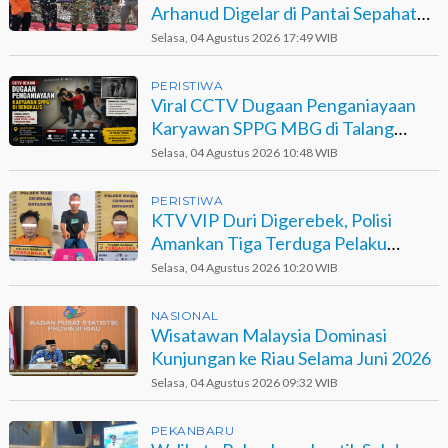
Arhanud Digelar di Pantai Sepahat
Bengkalis
Selasa, 04 Agustus 2026 17:49 WIB
PERISTIWA
Viral CCTV Dugaan Penganiayaan
Karyawan SPPG MBG di Talang
Muandau
Selasa, 04 Agustus 2026 10:48 WIB
PERISTIWA
KTV VIP Duri Digerebek, Polisi
Amankan Tiga Terduga Pelaku
Narkotika
Selasa, 04 Agustus 2026 10:20 WIB
NASIONAL
Wisatawan Malaysia Dominasi
Kunjungan ke Riau Selama Juni 2026
Selasa, 04 Agustus 2026 09:32 WIB
PEKANBARU