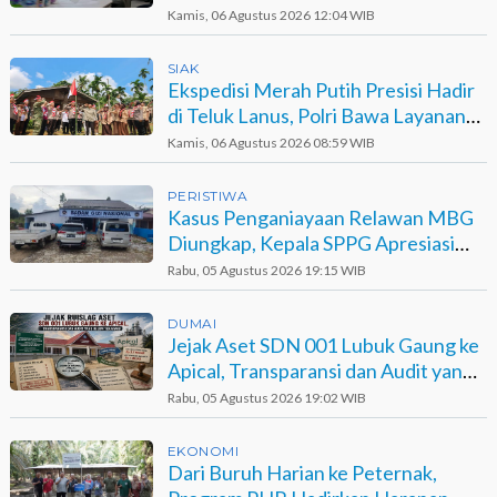
Kamis, 06 Agustus 2026 12:04 WIB
SIAK
Ekspedisi Merah Putih Presisi Hadir
di Teluk Lanus, Polri Bawa Layanan
dan Harapan
Kamis, 06 Agustus 2026 08:59 WIB
PERISTIWA
Kasus Penganiayaan Relawan MBG
Diungkap, Kepala SPPG Apresiasi
Kinerja Polisi
Rabu, 05 Agustus 2026 19:15 WIB
DUMAI
Jejak Aset SDN 001 Lubuk Gaung ke
Apical, Transparansi dan Audit yang
Belum Terjawab
Rabu, 05 Agustus 2026 19:02 WIB
EKONOMI
Dari Buruh Harian ke Peternak,