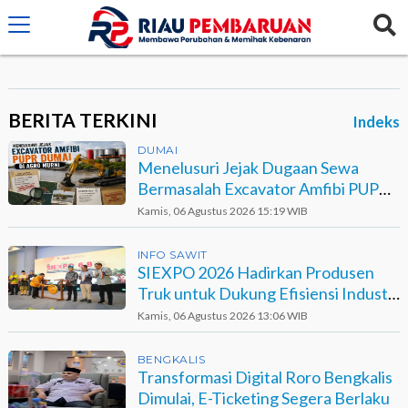
crossorigin="anonymous">
BERITA TERKINI
Indeks
DUMAI
Menelusuri Jejak Dugaan Sewa
Bermasalah Excavator Amfibi PUPR
Dumai di Agro Murni
Kamis, 06 Agustus 2026 15:19 WIB
INFO SAWIT
SIEXPO 2026 Hadirkan Produsen
Truk untuk Dukung Efisiensi Industri
Sawit
Kamis, 06 Agustus 2026 13:06 WIB
BENGKALIS
Transformasi Digital Roro Bengkalis
Dimulai, E-Ticketing Segera Berlaku