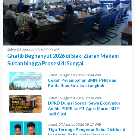
Sabtu, 08 Agustus 2026 07:00 WIB
Ghatib Beghanyut 2026 di Siak, Ziarah Makam
Sultan hingga Prosesi di Sungai
Jumat, 07 Agustus 2026 10:04 WIB
Cegah Perambahan BMN, PHR dan
Polda Riau Satukan Langkah
Jumat, 07 Agustus 2026 09:00 WIB
DPRD Dumai Soroti Sewa Excavator
Amfibi PUPR ke PT Agro Murni, RDP
Jadi Opsi
Jumat, 07 Agustus 2026 08:17 WIB
Tiga Terduga Pengedar Sabu Diciduk di
Langgam, Polisi Kejar Pemasok