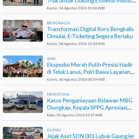
Truk untuk Dukung Efisiensi Industri
Sawit
Kamis, 06 Agustus 2026 13:06 WIB
BENGKALIS
Transformasi Digital Roro Bengkalis
Dimulai, E-Ticketing Segera Berlaku
Kamis, 06 Agustus 2026 12:04 WIB
SIAK
Ekspedisi Merah Putih Presisi Hadir
di Teluk Lanus, Polri Bawa Layanan
dan Harapan
Kamis, 06 Agustus 2026 08:59 WIB
PERISTIWA
Kasus Penganiayaan Relawan MBG
Diungkap, Kepala SPPG Apresiasi
Kinerja Polisi
Rabu, 05 Agustus 2026 19:15 WIB
DUMAI
Jejak Aset SDN 001 Lubuk Gaung ke