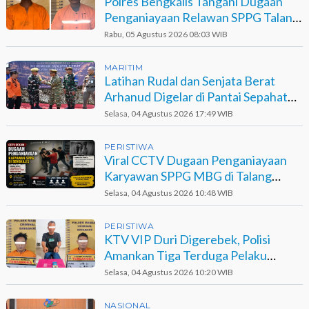
Polres Bengkalis Tangani Dugaan
Penganiayaan Relawan SPPG Talang
Muandau
Rabu, 05 Agustus 2026 08:03 WIB
MARITIM
Latihan Rudal dan Senjata Berat
Arhanud Digelar di Pantai Sepahat
Bengkalis
Selasa, 04 Agustus 2026 17:49 WIB
PERISTIWA
Viral CCTV Dugaan Penganiayaan
Karyawan SPPG MBG di Talang
Muandau
Selasa, 04 Agustus 2026 10:48 WIB
PERISTIWA
KTV VIP Duri Digerebek, Polisi
Amankan Tiga Terduga Pelaku
Narkotika
Selasa, 04 Agustus 2026 10:20 WIB
NASIONAL