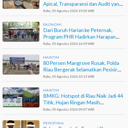
Apical, Transparansi dan Audit yang
Belum Terjawab
Rabu, 05 Agustus 2026 19:02 WIB
EKONOMI
Dari Buruh Harian ke Peternak,
Program PHR Hadirkan Harapan
Baru bagi Suku Sakai
Rabu, 05 Agustus 2026 16:39 WIB
MARITIM
80 Persen Mangrove Rusak, Polda
Riau Bergerak Selamatkan Pesisir
Sinaboi
Rabu, 05 Agustus 2026 10:15 WIB
MARITIM
BMKG: Hotspot di Riau Naik Jadi 44
Titik, Hujan Ringan Masih
Berpotensi Terjadi
Rabu, 05 Agustus 2026 09:07 WIB
PERISTIWA