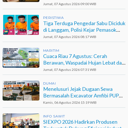
Jadi Opsi
Jumat, 07 Agustus 2026 09:00 WIB
PERISTIWA
Tiga Terduga Pengedar Sabu Diciduk
di Langgam, Polisi Kejar Pemasok
Berinisial GA
Jumat, 07 Agustus 2026 08:17 WIB
MARITIM
Cuaca Riau 7 Agustus: Cerah
Berawan, Waspadai Hujan Lebat dan
Petir
Jumat, 07 Agustus 2026 07:31 WIB
DUMAI
Menelusuri Jejak Dugaan Sewa
Bermasalah Excavator Amfibi PUPR
Dumai di Agro Murni
Kamis, 06 Agustus 2026 15:19 WIB
INFO SAWIT
SIEXPO 2026 Hadirkan Produsen