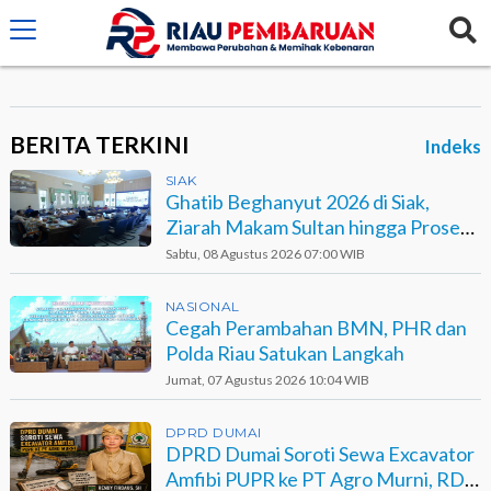
crossorigin="anonymous">
BERITA TERKINI
Indeks
SIAK
Ghatib Beghanyut 2026 di Siak,
Ziarah Makam Sultan hingga Prosesi
di Sungai
Sabtu, 08 Agustus 2026 07:00 WIB
NASIONAL
Cegah Perambahan BMN, PHR dan
Polda Riau Satukan Langkah
Jumat, 07 Agustus 2026 10:04 WIB
DPRD DUMAI
DPRD Dumai Soroti Sewa Excavator
Amfibi PUPR ke PT Agro Murni, RDP