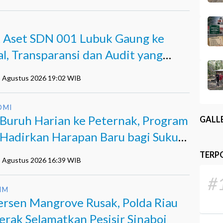
I
k Aset SDN 001 Lubuk Gaung ke
al, Transparansi dan Audit yang
m Terjawab
5 Agustus 2026 19:02 WIB
OMI
 Buruh Harian ke Peternak, Program
GALL
Hadirkan Harapan Baru bagi Suku
i
TERP
5 Agustus 2026 16:39 WIB
#
IM
ersen Mangrove Rusak, Polda Riau
erak Selamatkan Pesisir Sinaboi