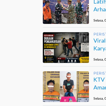
Lati
Arha
Beng
Selasa,
PERIS
Vira
Kary
Selasa,
PERIS
KTV 
Aman
Selasa,