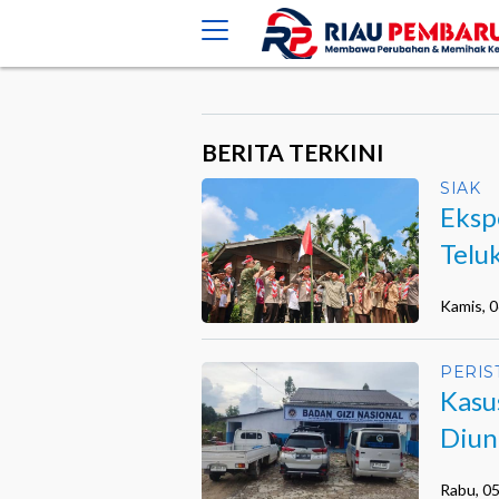
crossorigin="anonymous">
BERITA TERKINI
SIAK
Eksp
Telu
Hara
Kamis, 
PERIS
Kasu
Diun
Kiner
Rabu, 0