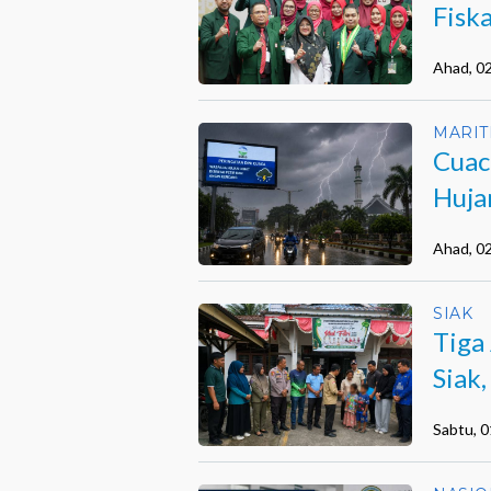
Fisk
dan 
Ahad, 0
MARIT
Cuac
Huja
Ahad, 0
SIAK
Tiga
Siak
Inte
Sabtu, 