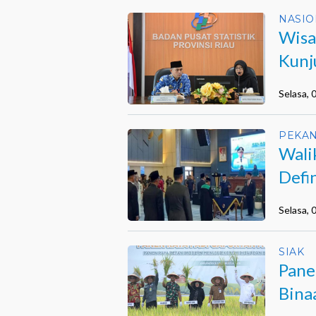
NASIO
Wisa
Kunj
Selasa,
PEKA
Wali
Defi
Selasa,
SIAK
Pane
Bina