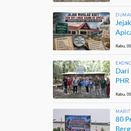
DUMA
Jeja
Apic
Belu
Rabu, 0
EKON
Dari
PHR 
Saka
Rabu, 0
MARIT
80 P
Berg