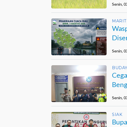
Senin, 
MARIT
Wasp
Dise
Senin, 
BUDA
Cega
Beng
Senin, 
SIAK
Bupa