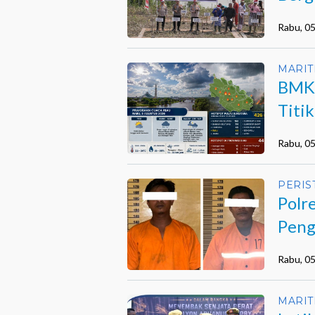
Rabu, 0
MARIT
BMKG
Titi
Terja
Rabu, 0
PERIS
Polr
Peng
Mua
Rabu, 0
MARIT