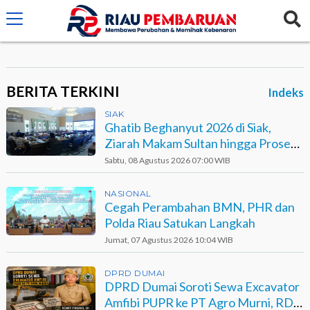
crossorigin="anonymous">
BERITA TERKINI
Indeks
SIAK
Ghatib Beghanyut 2026 di Siak,
Ziarah Makam Sultan hingga Prosesi
di Sungai
Sabtu, 08 Agustus 2026 07:00 WIB
NASIONAL
Cegah Perambahan BMN, PHR dan
Polda Riau Satukan Langkah
Jumat, 07 Agustus 2026 10:04 WIB
DPRD DUMAI
DPRD Dumai Soroti Sewa Excavator
Amfibi PUPR ke PT Agro Murni, RDP