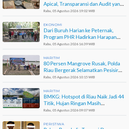
Apical, Transparansi dan Audit yang
Belum Terjawab
Rabu, 05 Agustus 2026 19:02 WIB
EKONOMI
Dari Buruh Harian ke Peternak,
Program PHR Hadirkan Harapan
Baru bagi Suku Sakai
Rabu, 05 Agustus 2026 16:39 WIB
MARITIM
80 Persen Mangrove Rusak, Polda
Riau Bergerak Selamatkan Pesisir
Sinaboi
Rabu, 05 Agustus 2026 10:15 WIB
MARITIM
BMKG: Hotspot di Riau Naik Jadi 44
Titik, Hujan Ringan Masih
Berpotensi Terjadi
Rabu, 05 Agustus 2026 09:07 WIB
PERISTIWA