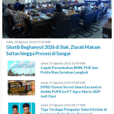
Sabtu, 08 Agustus 2026 07:00 WIB
Ghatib Beghanyut 2026 di Siak, Ziarah Makam
Sultan hingga Prosesi di Sungai
Jumat, 07 Agustus 2026 10:04 WIB
Cegah Perambahan BMN, PHR dan
Polda Riau Satukan Langkah
Jumat, 07 Agustus 2026 09:00 WIB
DPRD Dumai Soroti Sewa Excavator
Amfibi PUPR ke PT Agro Murni, RDP
Jadi Opsi
Jumat, 07 Agustus 2026 08:17 WIB
Tiga Terduga Pengedar Sabu Diciduk di
Langgam, Polisi Kejar Pemasok