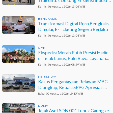
Truk untuk Dukung Efisiensi Industri
Sawit
Kamis, 06 Agustus 2026 13:06 WIB
BENGKALIS
Transformasi Digital Roro Bengkalis
Dimulai, E-Ticketing Segera Berlaku
Kamis, 06 Agustus 2026 12:04 WIB
SIAK
Ekspedisi Merah Putih Presisi Hadir
di Teluk Lanus, Polri Bawa Layanan
dan Harapan
Kamis, 06 Agustus 2026 08:59 WIB
PERISTIWA
Kasus Penganiayaan Relawan MBG
Diungkap, Kepala SPPG Apresiasi
Kinerja Polisi
Rabu, 05 Agustus 2026 19:15 WIB
DUMAI
Jejak Aset SDN 001 Lubuk Gaung ke