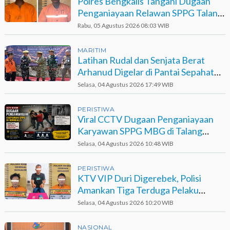
Polres Bengkalis Tangani Dugaan
Penganiayaan Relawan SPPG Talang
Muandau
Rabu, 05 Agustus 2026 08:03 WIB
MARITIM
Latihan Rudal dan Senjata Berat
Arhanud Digelar di Pantai Sepahat
Bengkalis
Selasa, 04 Agustus 2026 17:49 WIB
PERISTIWA
Viral CCTV Dugaan Penganiayaan
Karyawan SPPG MBG di Talang
Muandau
Selasa, 04 Agustus 2026 10:48 WIB
PERISTIWA
KTV VIP Duri Digerebek, Polisi
Amankan Tiga Terduga Pelaku
Narkotika
Selasa, 04 Agustus 2026 10:20 WIB
NASIONAL