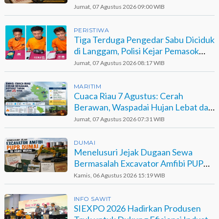
Jadi Opsi
Jumat, 07 Agustus 2026 09:00 WIB
PERISTIWA
Tiga Terduga Pengedar Sabu Diciduk
di Langgam, Polisi Kejar Pemasok
Berinisial GA
Jumat, 07 Agustus 2026 08:17 WIB
MARITIM
Cuaca Riau 7 Agustus: Cerah
Berawan, Waspadai Hujan Lebat dan
Petir
Jumat, 07 Agustus 2026 07:31 WIB
DUMAI
Menelusuri Jejak Dugaan Sewa
Bermasalah Excavator Amfibi PUPR
Dumai di Agro Murni
Kamis, 06 Agustus 2026 15:19 WIB
INFO SAWIT
SIEXPO 2026 Hadirkan Produsen