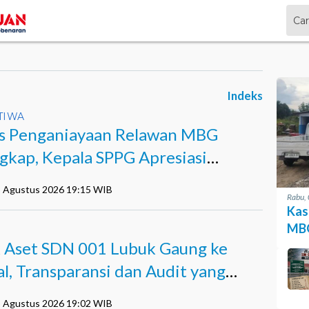
Indeks
TIWA
s Penganiayaan Relawan MBG
gkap, Kepala SPPG Apresiasi
ja Polisi
5 Agustus 2026 19:15 WIB
Rabu,
Kas
MBG
I
k Aset SDN 001 Lubuk Gaung ke
Apre
al, Transparansi dan Audit yang
m Terjawab
5 Agustus 2026 19:02 WIB