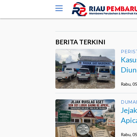
crossorigin="anonymous">
BERITA TERKINI
PERIS
Kasu
Diun
Kiner
Rabu, 0
DUMA
Jeja
Apic
Belu
Rabu, 0