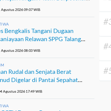
di
5 Agustus 2026 09:07 WIB
#
TIWA
es Bengkalis Tangani Dugaan
aniayaan Relawan SPPG Talang
#
ndau
5 Agustus 2026 08:03 WIB
IM
#
han Rudal dan Senjata Berat
nud Digelar di Pantai Sepahat
kalis
 04 Agustus 2026 17:49 WIB
TIWA