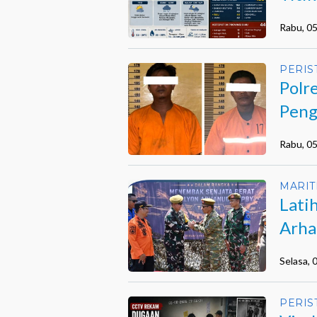
Terja
Rabu, 0
PERIS
Polr
Peng
Mua
Rabu, 0
MARIT
Lati
Arha
Beng
Selasa,
PERIS