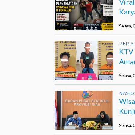
Vira
Kary
Selasa,
PERIS
KTV 
Aman
Selasa,
NASIO
Wisa
Kunj
Selasa,