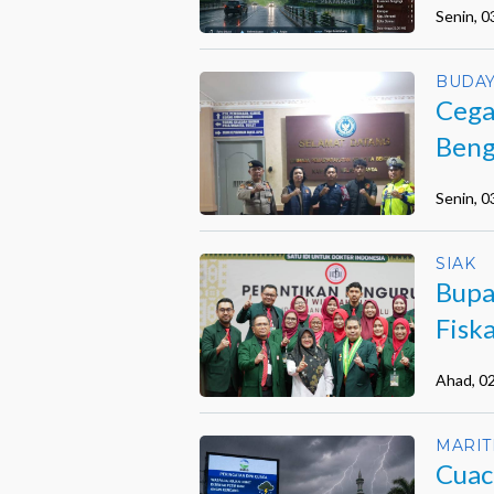
Senin, 
BUDA
Cega
Beng
Senin, 
SIAK
Bupa
Fisk
dan 
Ahad, 0
MARIT
Cuac