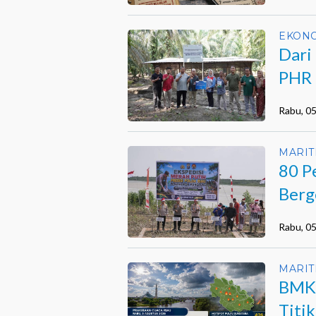
EKON
Dari
PHR 
Saka
Rabu, 0
MARIT
80 P
Berg
Rabu, 0
MARIT
BMKG
Titi