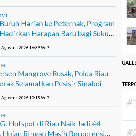
OMI
 Buruh Harian ke Peternak, Program
Hadirkan Harapan Baru bagi Suku
i
5 Agustus 2026 16:39 WIB
GALL
IM
ersen Mangrove Rusak, Polda Riau
erak Selamatkan Pesisir Sinaboi
TERP
5 Agustus 2026 10:15 WIB
#
IM
: Hotspot di Riau Naik Jadi 44
#
k, Hujan Ringan Masih Berpotensi