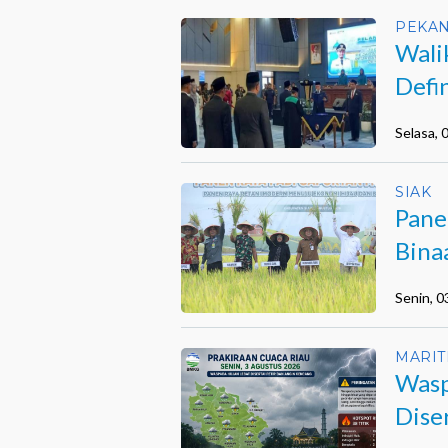
PEKA
Wali
Defi
Selasa,
SIAK
Pane
Bina
Senin, 
MARIT
Wasp
Dise