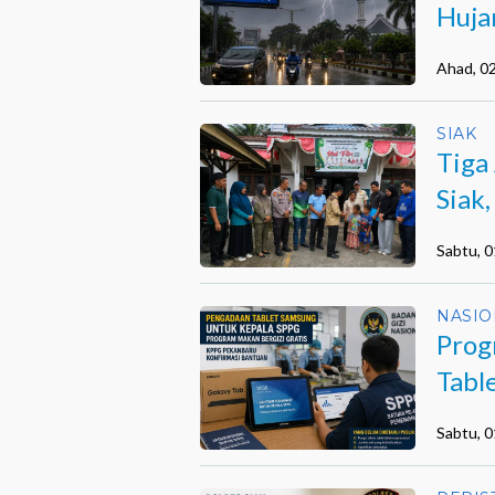
Huja
Ahad, 0
SIAK
Tiga
Siak
Inte
Sabtu, 
NASIO
Prog
Tabl
Sabtu, 