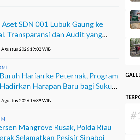
I
k Aset SDN 001 Lubuk Gaung ke
al, Transparansi dan Audit yang
m Terjawab
5 Agustus 2026 19:02 WIB
OMI
 Buruh Harian ke Peternak, Program
GALL
Hadirkan Harapan Baru bagi Suku
i
TERP
5 Agustus 2026 16:39 WIB
#
IM
ersen Mangrove Rusak, Polda Riau
erak Selamatkan Pesisir Sinaboi