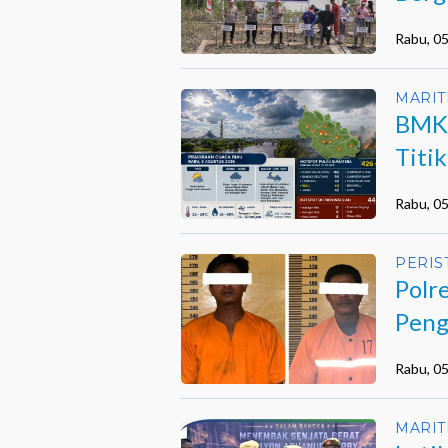
Rabu, 0
MARIT
BMKG
Titi
Terja
Rabu, 0
PERIS
Polr
Peng
Mua
Rabu, 0
MARIT