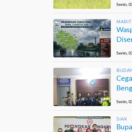
Senin, 
MARIT
Wasp
Dise
Senin, 
BUDA
Cega
Beng
Senin, 
SIAK
Bupa