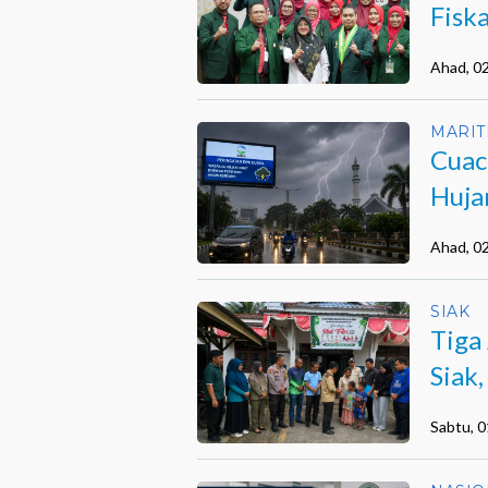
Fisk
dan 
Ahad, 0
MARIT
Cuac
Huja
Ahad, 0
SIAK
Tiga
Siak
Inte
Sabtu, 