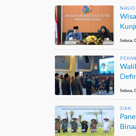
NASIO
Wisa
Kunj
Selasa,
PEKA
Wali
Defi
Selasa,
SIAK
Pane
Bina