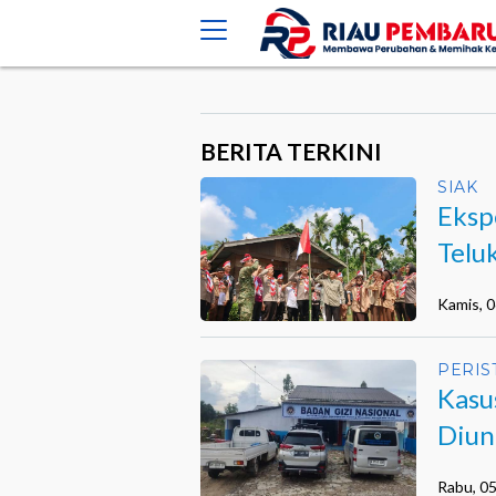
crossorigin="anonymous">
BERITA TERKINI
SIAK
Eksp
Telu
Hara
Kamis, 
PERIS
Kasu
Diun
Kiner
Rabu, 0