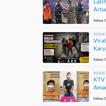
Lati
Arha
Beng
Selasa,
PERIS
Vira
Kary
Selasa,
PERIS
KTV 
Aman
Selasa,