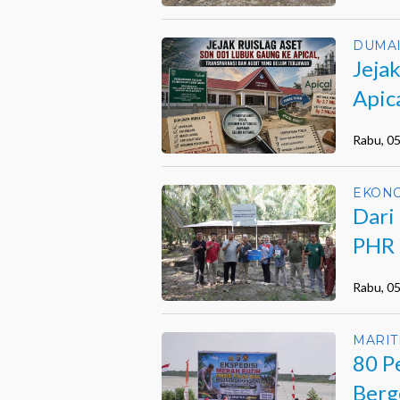
DUMA
Jeja
Apic
Belu
Rabu, 0
EKON
Dari
PHR 
Saka
Rabu, 0
MARIT
80 P
Berg