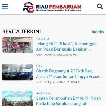
crossorigin="anonymous">
BERITA TERKINI
Indeks
MARITIM
Jelang HUT RI ke 81, Kesbangpol
dan Posal Bengkalis Bagikan
Bendera ke Warga Pesisir
Ahad, 09 Agustus 2026 05:22 WIB
SIAK
Ghatib Beghanyut 2026 di Siak,
Ziarah Makam Sultan hingga Prosesi
di Sungai
Sabtu, 08 Agustus 2026 07:00 WIB
NASIONAL
Cegah Perambahan BMN, PHR dan
Polda Riau Satukan Langkah