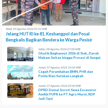
Ahad, 09 Agustus 2026 05:22 WIB
Jelang HUT RI ke 81, Kesbangpol dan Posal
Bengkalis Bagikan Bendera ke Warga Pesisir
Sabtu, 08 Agustus 2026 07:00 WIB
Ghatib Beghanyut 2026 di Siak, Ziarah
Makam Sultan hingga Prosesi di Sungai
Jumat, 07 Agustus 2026 10:04 WIB
Cegah Perambahan BMN, PHR dan
Polda Riau Satukan Langkah
Jumat, 07 Agustus 2026 09:00 WIB
DPRD Dumai Soroti Sewa Excavator
Amfibi PUPR ke PT Agro Murni, RDP
Jadi Opsi