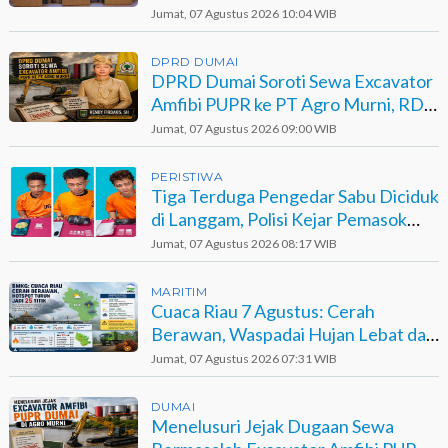
Jumat, 07 Agustus 2026 10:04 WIB
DPRD DUMAI
DPRD Dumai Soroti Sewa Excavator
Amfibi PUPR ke PT Agro Murni, RDP
Jadi Opsi
Jumat, 07 Agustus 2026 09:00 WIB
PERISTIWA
Tiga Terduga Pengedar Sabu Diciduk
di Langgam, Polisi Kejar Pemasok
Berinisial GA
Jumat, 07 Agustus 2026 08:17 WIB
MARITIM
Cuaca Riau 7 Agustus: Cerah
Berawan, Waspadai Hujan Lebat dan
Petir
Jumat, 07 Agustus 2026 07:31 WIB
DUMAI
Menelusuri Jejak Dugaan Sewa