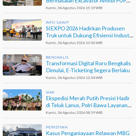
Bermasalah Excavator Amfibi PUPR
Dumai di Agro Murni
Kamis, 06 Agustus 2026 15:19 WIB
INFO SAWIT
SIEXPO 2026 Hadirkan Produsen
Truk untuk Dukung Efisiensi Industri
Sawit
Kamis, 06 Agustus 2026 13:06 WIB
BENGKALIS
Transformasi Digital Roro Bengkalis
Dimulai, E-Ticketing Segera Berlaku
Kamis, 06 Agustus 2026 12:04 WIB
SIAK
Ekspedisi Merah Putih Presisi Hadir
di Teluk Lanus, Polri Bawa Layanan
dan Harapan
Kamis, 06 Agustus 2026 08:59 WIB
PERISTIWA
Kasus Penganiayaan Relawan MBG