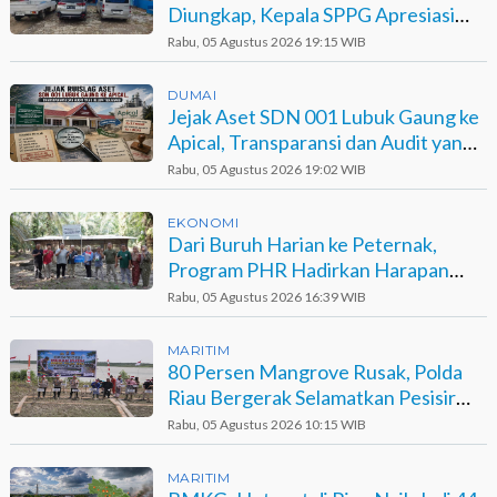
Diungkap, Kepala SPPG Apresiasi
Kinerja Polisi
Rabu, 05 Agustus 2026 19:15 WIB
DUMAI
Jejak Aset SDN 001 Lubuk Gaung ke
Apical, Transparansi dan Audit yang
Belum Terjawab
Rabu, 05 Agustus 2026 19:02 WIB
EKONOMI
Dari Buruh Harian ke Peternak,
Program PHR Hadirkan Harapan
Baru bagi Suku Sakai
Rabu, 05 Agustus 2026 16:39 WIB
MARITIM
80 Persen Mangrove Rusak, Polda
Riau Bergerak Selamatkan Pesisir
Sinaboi
Rabu, 05 Agustus 2026 10:15 WIB
MARITIM