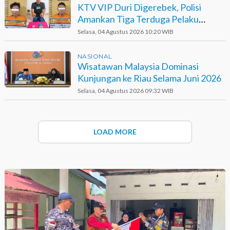
KTV VIP Duri Digerebek, Polisi
Amankan Tiga Terduga Pelaku
Narkotika
Selasa, 04 Agustus 2026 10:20 WIB
NASIONAL
Wisatawan Malaysia Dominasi
Kunjungan ke Riau Selama Juni 2026
Selasa, 04 Agustus 2026 09:32 WIB
LOAD MORE