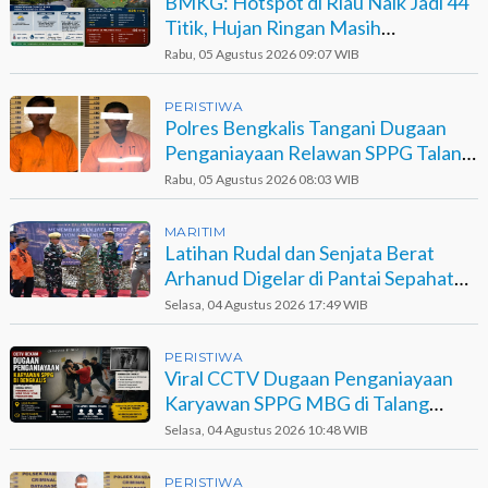
BMKG: Hotspot di Riau Naik Jadi 44
Titik, Hujan Ringan Masih
Berpotensi Terjadi
Rabu, 05 Agustus 2026 09:07 WIB
PERISTIWA
Polres Bengkalis Tangani Dugaan
Penganiayaan Relawan SPPG Talang
Muandau
Rabu, 05 Agustus 2026 08:03 WIB
MARITIM
Latihan Rudal dan Senjata Berat
Arhanud Digelar di Pantai Sepahat
Bengkalis
Selasa, 04 Agustus 2026 17:49 WIB
PERISTIWA
Viral CCTV Dugaan Penganiayaan
Karyawan SPPG MBG di Talang
Muandau
Selasa, 04 Agustus 2026 10:48 WIB
PERISTIWA