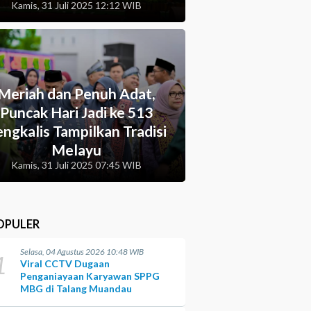
Kamis, 31 Juli 2025 12:12 WIB
Meriah dan Penuh Adat,
Puncak Hari Jadi ke 513
ngkalis Tampilkan Tradisi
Melayu
Kamis, 31 Juli 2025 07:45 WIB
OPULER
Selasa, 04 Agustus 2026 10:48 WIB
1
Viral CCTV Dugaan
Penganiayaan Karyawan SPPG
MBG di Talang Muandau