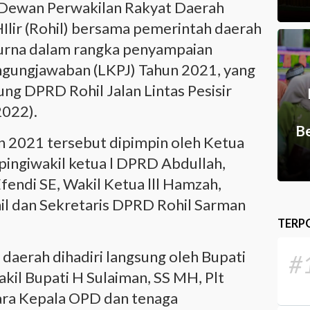
Dewan Perwakilan Rakyat Daerah
lir (Rohil) bersama pemerintah daerah
urna dalam rangka penyampaian
gungjawaban (LKPJ) Tahun 2021, yang
ung DPRD Rohil Jalan Lintas Pesisir
2022).
Be
n 2021 tersebut dipimpin oleh Ketua
ingiwakil ketua l DPRD Abdullah,
Efendi SE, Wakil Ketua lll Hamzah,
il dan Sekretaris DPRD Rohil Sarman
TERP
daerah dihadiri langsung oleh Bupati
#
Wakil Bupati H Sulaiman, SS MH, Plt
para Kepala OPD dan tenaga