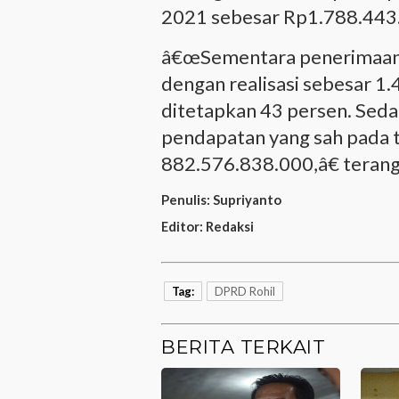
2021 sebesar Rp1.788.443
â€œSementara penerimaan
dengan realisasi sebesar 1
ditetapkan 43 persen. Sedan
pendapatan yang sah pada 
882.576.838.000,â€ terang
Penulis:
Supriyanto
Editor:
Redaksi
Tag:
DPRD Rohil
BERITA TERKAIT