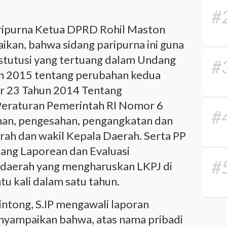
#
ripurna Ketua DPRD Rohil Maston
kan, bahwa sidang paripurna ini guna
tutusi yang tertuang dalam Undang
#
n 2015 tentang perubahan kedua
 23 Tahun 2014 Tentang
Peraturan Pemerintah RI Nomor 6
#
han, pengesahan, pengangkatan dan
ah dan wakil Kepala Daerah. Serta PP
ang Laporean dan Evaluasi
#
daerah yang mengharuskan LKPJ di
u kali dalam satu tahun.
Sintong, S.IP mengawali laporan
yampaikan bahwa, atas nama pribadi