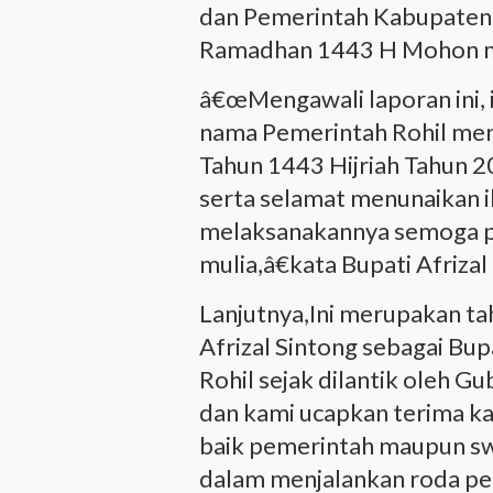
dan Pemerintah Kabupaten
Ramadhan 1443 H Mohon maa
â€œMengawali laporan ini, i
nama Pemerintah Rohil m
Tahun 1443 Hijriah Tahun 2
serta selamat menunaikan i
melaksanakannya semoga pu
mulia,â€kata Bupati Afriza
Lanjutnya,Ini merupakan t
Afrizal Sintong sebagai Bup
Rohil sejak dilantik oleh G
dan kami ucapkan terima k
baik pemerintah maupun s
dalam menjalankan roda peme