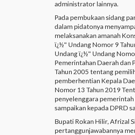
administrator lainnya.
Pada pembukaan sidang pa
dalam pidatonya menyampai
melaksanakan amanah Kons
ï¿½" Undang Nomor 9 Tahu
Undang ï¿½" Undang Nomor
Pemerintahan Daerah dan 
Tahun 2005 tentang pemili
pemberhentian Kepala Daer
Nomor 13 Tahun 2019 Tent
penyelenggara pemerintah 
sampaikan kepada DPRD sat
Bupati Rokan Hilir, Afrizal 
pertanggunjawabannya men