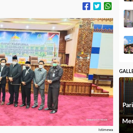
GALL
Par
Mer
Istimewa