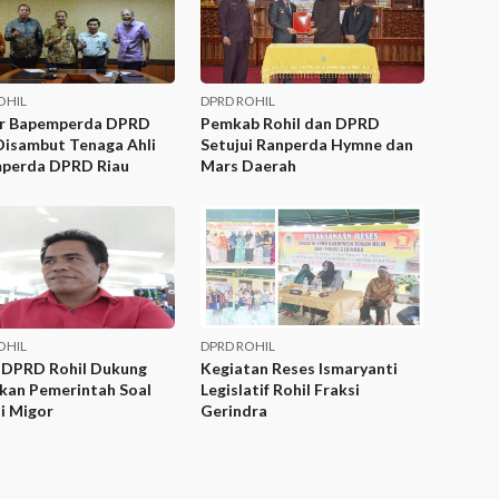
OHIL
DPRD ROHIL
r Bapemperda DPRD
Pemkab Rohil dan DPRD
Disambut Tenaga Ahli
Setujui Ranperda Hymne dan
perda DPRD Riau
Mars Daerah
OHIL
DPRD ROHIL
 DPRD Rohil Dukung
Kegiatan Reses Ismaryanti
kan Pemerintah Soal
Legislatif Rohil Fraksi
i Migor
Gerindra