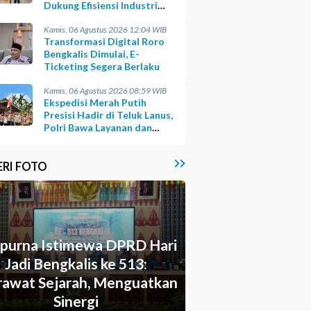
Dukung Efisiensi Industri
Sawit
Kamis, 06 Agustus 2026 12:04 WIB
Transformasi Digital Roro
Bengkalis Dimulai, E-
Ticketing Segera Berlaku
Kamis, 06 Agustus 2026 08:59 WIB
Ekspedisi Merah Putih
Presisi Hadir di Teluk Lanus,
Polri Bawa Layanan dan
Harapan
ERI FOTO
ipurna Istimewa DPRD Hari
Jadi Bengkalis ke 513:
awat Sejarah, Menguatkan
Sinergi