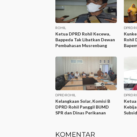
ROHIL
DPRD R
Ketua DPRD Rohil Kecewa,
Kunke
Bappeda Tak Libatkan Dewan
Rohil 
Pembahasan Musrenbang
Bapem
DPRD ROHIL
DPRD R
Kelangkaan Solar, Komisi B
Ketua
DPRD Rohil Panggil BUMD
Kebija
SPR dan Dinas Perikanan
Subsid
KOMENTAR