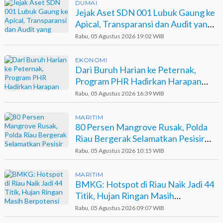
DUMAI
Jejak Aset SDN 001 Lubuk Gaung ke
Apical, Transparansi dan Audit yang
Belum Terjawab
Rabu, 05 Agustus 2026 19:02 WIB
EKONOMI
Dari Buruh Harian ke Peternak,
Program PHR Hadirkan Harapan
Baru bagi Suku Sakai
Rabu, 05 Agustus 2026 16:39 WIB
MARITIM
80 Persen Mangrove Rusak, Polda
Riau Bergerak Selamatkan Pesisir
Sinaboi
Rabu, 05 Agustus 2026 10:15 WIB
MARITIM
BMKG: Hotspot di Riau Naik Jadi 44
Titik, Hujan Ringan Masih
Berpotensi Terjadi
Rabu, 05 Agustus 2026 09:07 WIB