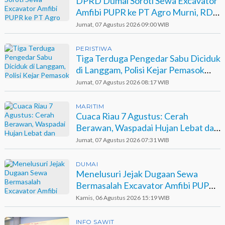
DPRD Dumai Soroti Sewa Excavator
Amfibi PUPR ke PT Agro Murni, RDP
Jadi Opsi
Jumat, 07 Agustus 2026 09:00 WIB
PERISTIWA
Tiga Terduga Pengedar Sabu Diciduk
di Langgam, Polisi Kejar Pemasok
Berinisial GA
Jumat, 07 Agustus 2026 08:17 WIB
MARITIM
Cuaca Riau 7 Agustus: Cerah
Berawan, Waspadai Hujan Lebat dan
Petir
Jumat, 07 Agustus 2026 07:31 WIB
DUMAI
Menelusuri Jejak Dugaan Sewa
Bermasalah Excavator Amfibi PUPR
Dumai di Agro Murni
Kamis, 06 Agustus 2026 15:19 WIB
INFO SAWIT