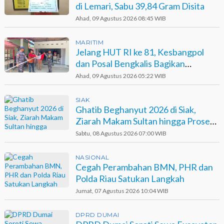
di Lemari, Sabu 39,84 Gram Disita
Ahad, 09 Agustus 2026 08:45 WIB
MARITIM
Jelang HUT RI ke 81, Kesbangpol
dan Posal Bengkalis Bagikan
Bendera ke Warga Pesisir
Ahad, 09 Agustus 2026 05:22 WIB
SIAK
Ghatib Beghanyut 2026 di Siak,
Ziarah Makam Sultan hingga Prosesi
di Sungai
Sabtu, 08 Agustus 2026 07:00 WIB
NASIONAL
Cegah Perambahan BMN, PHR dan
Polda Riau Satukan Langkah
Jumat, 07 Agustus 2026 10:04 WIB
DPRD DUMAI