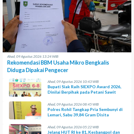
Ahad, 09 Agustus 2026 13:24 WIB
Rekomendasi BBM Usaha Mikro Bengkalis
Diduga Dipakai Pengecer
Ahad, 09 Agustus 2026 10:43 WIB
Bupati Siak Raih SIEXPO Award 2026,
Dinilai Berpihak pada Petani Sawit
Ahad, 09 Agustus 2026 08:45 WIB
Polres Rohil Tangkap Pria Sembunyi di
Lemari, Sabu 39,84 Gram Disita
Ahad, 09 Agustus 2026 05:22 WIB
Jelang HUT RI ke 81, Kesbangpol dan