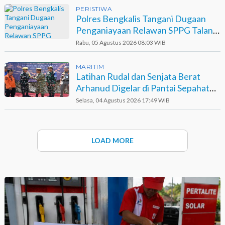
PERISTIWA
Polres Bengkalis Tangani Dugaan
Penganiayaan Relawan SPPG Talang
Muandau
Rabu, 05 Agustus 2026 08:03 WIB
MARITIM
Latihan Rudal dan Senjata Berat
Arhanud Digelar di Pantai Sepahat
Bengkalis
Selasa, 04 Agustus 2026 17:49 WIB
LOAD MORE