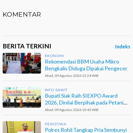
KOMENTAR
BERITA TERKINI
Indeks
EKONOMI
Rekomendasi BBM Usaha Mikro
Bengkalis Diduga Dipakai Pengecer
Ahad, 09 Agustus 2026 13:24 WIB
INFO SAWIT
Bupati Siak Raih SIEXPO Award
2026, Dinilai Berpihak pada Petani
Sawit
Ahad, 09 Agustus 2026 10:43 WIB
PERISTIWA
Polres Rohil Tangkap Pria Sembunyi