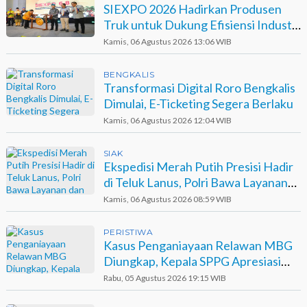
SIEXPO 2026 Hadirkan Produsen
Truk untuk Dukung Efisiensi Industri
Sawit
Kamis, 06 Agustus 2026 13:06 WIB
BENGKALIS
Transformasi Digital Roro Bengkalis
Dimulai, E-Ticketing Segera Berlaku
Kamis, 06 Agustus 2026 12:04 WIB
SIAK
Ekspedisi Merah Putih Presisi Hadir
di Teluk Lanus, Polri Bawa Layanan
dan Harapan
Kamis, 06 Agustus 2026 08:59 WIB
PERISTIWA
Kasus Penganiayaan Relawan MBG
Diungkap, Kepala SPPG Apresiasi
Kinerja Polisi
Rabu, 05 Agustus 2026 19:15 WIB