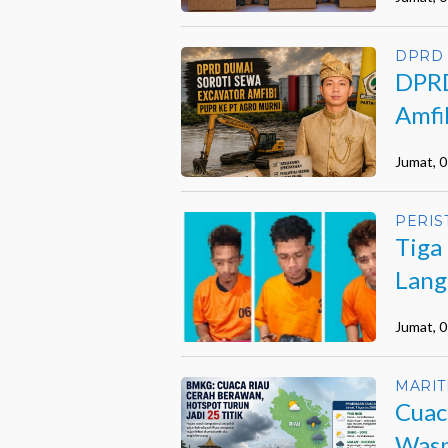
DPRD
DPRD
Amfi
Opsi
Jumat, 
PERIS
Tiga
Lang
GA
Jumat, 
MARIT
Cuac
Wasp