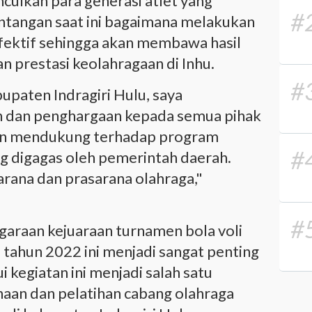
ulkan para generasi atlet yang
#
ntangan saat ini bagaimana melakukan
fektif sehingga akan membawa hasil
an prestasi keolahragaan di Inhu.
#
paten Indragiri Hulu, saya
h dan penghargaan kepada semua pihak
dan mendukung terhadap program
#
 digagas oleh pemerintah daerah.
arana dan prasarana olahraga,"
#
araan kejuaraan turnamen bola voli
I tahun 2022 ini menjadi sangat penting
i kegiatan ini menjadi salah satu
naan dan pelatihan cabang olahraga