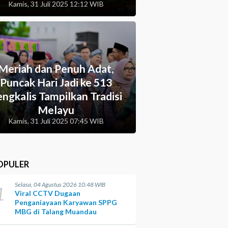
Kamis, 31 Juli 2025 12:12 WIB
Meriah dan Penuh Adat,
Puncak Hari Jadi ke 513
ngkalis Tampilkan Tradisi
Melayu
Kamis, 31 Juli 2025 07:45 WIB
OPULER
Selasa, 04 Agustus 2026 10:48 WIB
1
Viral CCTV Dugaan
Penganiayaan Karyawan SPPG
MBG di Talang Muandau