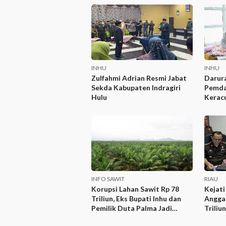
INHU
INHU
Zulfahmi Adrian Resmi Jabat
Darura
Sekda Kabupaten Indragiri
Pemda
Hulu
Kerac
INFO SAWIT
RIAU
Korupsi Lahan Sawit Rp 78
Kejati
Triliun, Eks Bupati Inhu dan
Anggar
Pemilik Duta Palma Jadi
Triliun
Tersangka