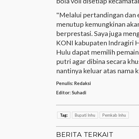
bola voli disetiap kecamata
"Melalui pertandingan dan e
menutup kemungkinan akan l
berprestasi. Saya juga men
KONI kabupaten Indragiri H
Hulu dapat memilih pemain-
putri agar dibina secara kh
nantinya keluar atas nama k
Penulis:
Redaksi
Editor:
Suhadi
Tag:
Bupati Inhu
Pemkab Inhu
BERITA TERKAIT