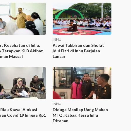
INHU
t Kesehatan di Inhu,
Pawai Takbiran dan Sholat
 Tetapkan KLB Akibat
Idul Fitri di Inhu Berjalan
unan Massal
Lancar
INHU
 Riau Kawal Alokasi
Diduga Menilap Uang Makan
an Covid 19 hingga Rp1
MTQ, Kabag Kesra Inhu
Ditahan