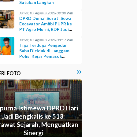
Satukan Langkah
Jumat, 07 Agustus 2026 09:00 WIB
DPRD Dumai Soroti Sewa
Excavator Amfibi PUPR ke
PT Agro Murni, RDP Jadi
Opsi
Jumat, 07 Agustus 2026 08:17 WIB
Tiga Terduga Pengedar
Sabu Diciduk di Langgam,
Polisi Kejar Pemasok
Berinisial GA
ERI FOTO
ipurna Istimewa DPRD Hari
Jadi Bengkalis ke 513:
awat Sejarah, Menguatkan
Sinergi