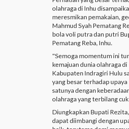
olahraga di Inhu disampaika
meresmikan pemakaian, ged
Mahmud Syah Pematang Re
bola voli putra dan putri Bu
Pematang Reba, Inhu.
"Semoga momentum ini turu
kemajuan dunia olahraga di
Kabupaten Indragiri Hulu s
yang besar terhadap upaya 
satunya dengan keberadaan 
olahraga yang terbilang cu
Diungkapkan Bupati Rezita,
dapat diimbangi dengan up