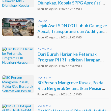
Diungkap, Kepala SPPG Apresiasi
Kinerja Polisi
Rabu, 05 Agustus 2026 19:15 WIB
DUMAI
Jejak Aset SDN 001 Lubuk Gaung ke
Apical, Transparansi dan Audit yang
Belum Terjawab
Rabu, 05 Agustus 2026 19:02 WIB
EKONOMI
Dari Buruh Harian ke Peternak,
Program PHR Hadirkan Harapan
Baru bagi Suku Sakai
Rabu, 05 Agustus 2026 16:39 WIB
MARITIM
80 Persen Mangrove Rusak, Polda
Riau Bergerak Selamatkan Pesisir
Sinaboi
Rabu, 05 Agustus 2026 10:15 WIB
MARITIM