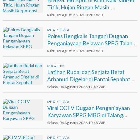
BMKG: Hotspot di Riau Naik Jadi 44
Titik, Hujan Ringan Masih
Berpotensi Terjadi
Rabu, 05 Agustus 2026 09:07 WIB
PERISTIWA
Polres Bengkalis Tangani Dugaan
Penganiayaan Relawan SPPG Talang
Muandau
Rabu, 05 Agustus 2026 08:03 WIB
MARITIM
Latihan Rudal dan Senjata Berat
Arhanud Digelar di Pantai Sepahat
Bengkalis
Selasa, 04 Agustus 2026 17:49 WIB
PERISTIWA
Viral CCTV Dugaan Penganiayaan
Karyawan SPPG MBG di Talang
Muandau
Selasa, 04 Agustus 2026 10:48 WIB
PERISTIWA