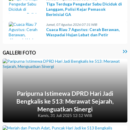
Tiga Terduga Pengedar Sabu Diciduk di
Langgam, Polisi Kejar Pemasok
Berinisial GA
Jumat, 07 Agustus 2026 07:31 WIB
Cuaca Riau 7 Agustus: Cerah Berawan,
Waspadai Hujan Lebat dan Petir
GALLERI FOTO
Paripurna Istimewa DPRD Hari Jadi
Bengkalis ke 513: Merawat Sejarah,
Menguatkan Sinergi
Kamis, 31 Juli 2025 12:12 WIB