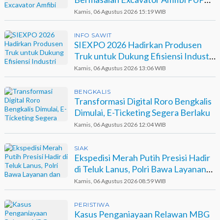
Dumai di Agro Murni
Kamis, 06 Agustus 2026 15:19 WIB
INFO SAWIT
SIEXPO 2026 Hadirkan Produsen
Truk untuk Dukung Efisiensi Industri
Sawit
Kamis, 06 Agustus 2026 13:06 WIB
BENGKALIS
Transformasi Digital Roro Bengkalis
Dimulai, E-Ticketing Segera Berlaku
Kamis, 06 Agustus 2026 12:04 WIB
SIAK
Ekspedisi Merah Putih Presisi Hadir
di Teluk Lanus, Polri Bawa Layanan
dan Harapan
Kamis, 06 Agustus 2026 08:59 WIB
PERISTIWA
Kasus Penganiayaan Relawan MBG