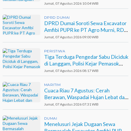
Jumat, 07 Agustus 2026 10:04 WIB
DPRD DUMAI
DPRD Dumai Soroti Sewa Excavator
Amfibi PUPR ke PT Agro Murni, RDP
Jadi Opsi
Jumat, 07 Agustus 2026 09:00 WIB
PERISTIWA
Tiga Terduga Pengedar Sabu Diciduk
di Langgam, Polisi Kejar Pemasok
Berinisial GA
Jumat, 07 Agustus 2026 08:17 WIB
MARITIM
Cuaca Riau 7 Agustus: Cerah
Berawan, Waspadai Hujan Lebat dan
Petir
Jumat, 07 Agustus 2026 07:31 WIB
DUMAI
Menelusuri Jejak Dugaan Sewa
Bermasalah Excavator Amfibi PUPR