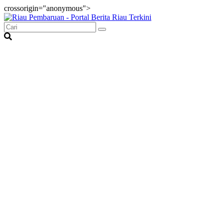
crossorigin="anonymous">