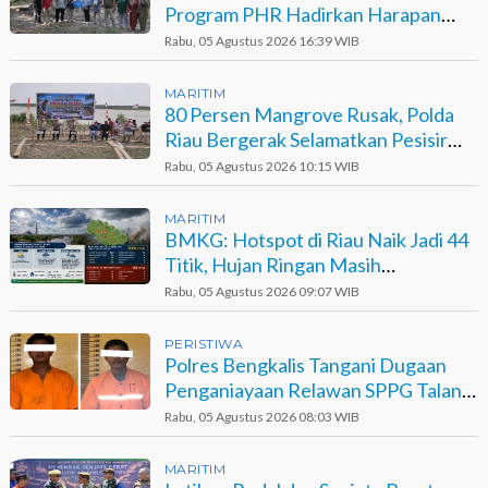
Program PHR Hadirkan Harapan
Baru bagi Suku Sakai
Rabu, 05 Agustus 2026 16:39 WIB
MARITIM
80 Persen Mangrove Rusak, Polda
Riau Bergerak Selamatkan Pesisir
Sinaboi
Rabu, 05 Agustus 2026 10:15 WIB
MARITIM
BMKG: Hotspot di Riau Naik Jadi 44
Titik, Hujan Ringan Masih
Berpotensi Terjadi
Rabu, 05 Agustus 2026 09:07 WIB
PERISTIWA
Polres Bengkalis Tangani Dugaan
Penganiayaan Relawan SPPG Talang
Muandau
Rabu, 05 Agustus 2026 08:03 WIB
MARITIM