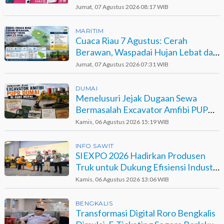
Berinisial GA
Jumat, 07 Agustus 2026 08:17 WIB
MARITIM
Cuaca Riau 7 Agustus: Cerah
Berawan, Waspadai Hujan Lebat dan
Petir
Jumat, 07 Agustus 2026 07:31 WIB
DUMAI
Menelusuri Jejak Dugaan Sewa
Bermasalah Excavator Amfibi PUPR
Dumai di Agro Murni
Kamis, 06 Agustus 2026 15:19 WIB
INFO SAWIT
SIEXPO 2026 Hadirkan Produsen
Truk untuk Dukung Efisiensi Industri
Sawit
Kamis, 06 Agustus 2026 13:06 WIB
BENGKALIS
Transformasi Digital Roro Bengkalis