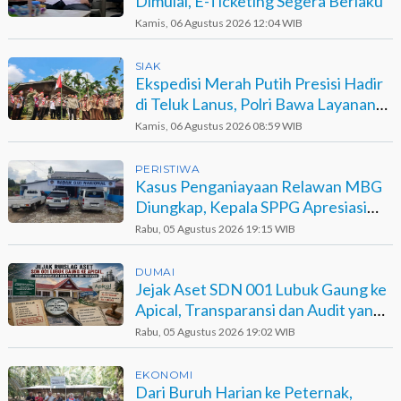
Dimulai, E-Ticketing Segera Berlaku
Kamis, 06 Agustus 2026 12:04 WIB
SIAK
Ekspedisi Merah Putih Presisi Hadir
di Teluk Lanus, Polri Bawa Layanan
dan Harapan
Kamis, 06 Agustus 2026 08:59 WIB
PERISTIWA
Kasus Penganiayaan Relawan MBG
Diungkap, Kepala SPPG Apresiasi
Kinerja Polisi
Rabu, 05 Agustus 2026 19:15 WIB
DUMAI
Jejak Aset SDN 001 Lubuk Gaung ke
Apical, Transparansi dan Audit yang
Belum Terjawab
Rabu, 05 Agustus 2026 19:02 WIB
EKONOMI
Dari Buruh Harian ke Peternak,