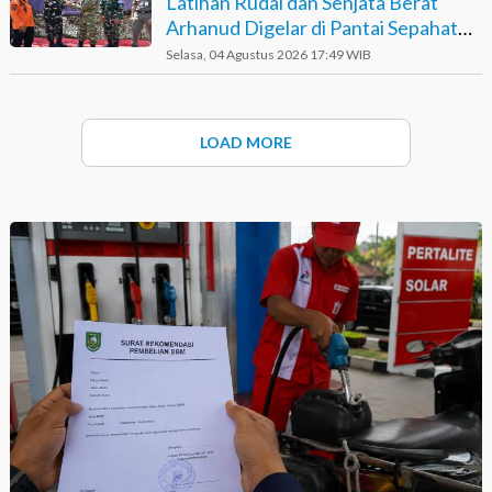
Latihan Rudal dan Senjata Berat
Arhanud Digelar di Pantai Sepahat
Bengkalis
Selasa, 04 Agustus 2026 17:49 WIB
LOAD MORE