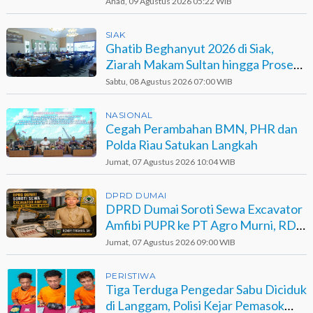
Bendera ke Warga Pesisir
Ahad, 09 Agustus 2026 05:22 WIB
SIAK
Ghatib Beghanyut 2026 di Siak,
Ziarah Makam Sultan hingga Prosesi
di Sungai
Sabtu, 08 Agustus 2026 07:00 WIB
NASIONAL
Cegah Perambahan BMN, PHR dan
Polda Riau Satukan Langkah
Jumat, 07 Agustus 2026 10:04 WIB
DPRD DUMAI
DPRD Dumai Soroti Sewa Excavator
Amfibi PUPR ke PT Agro Murni, RDP
Jadi Opsi
Jumat, 07 Agustus 2026 09:00 WIB
PERISTIWA
Tiga Terduga Pengedar Sabu Diciduk
di Langgam, Polisi Kejar Pemasok