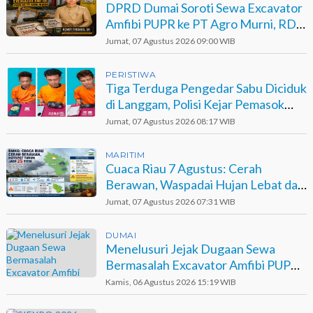
DPRD Dumai Soroti Sewa Excavator
Amfibi PUPR ke PT Agro Murni, RDP
Jadi Opsi
Jumat, 07 Agustus 2026 09:00 WIB
PERISTIWA
Tiga Terduga Pengedar Sabu Diciduk
di Langgam, Polisi Kejar Pemasok
Berinisial GA
Jumat, 07 Agustus 2026 08:17 WIB
MARITIM
Cuaca Riau 7 Agustus: Cerah
Berawan, Waspadai Hujan Lebat dan
Petir
Jumat, 07 Agustus 2026 07:31 WIB
DUMAI
Menelusuri Jejak Dugaan Sewa
Bermasalah Excavator Amfibi PUPR
Dumai di Agro Murni
Kamis, 06 Agustus 2026 15:19 WIB