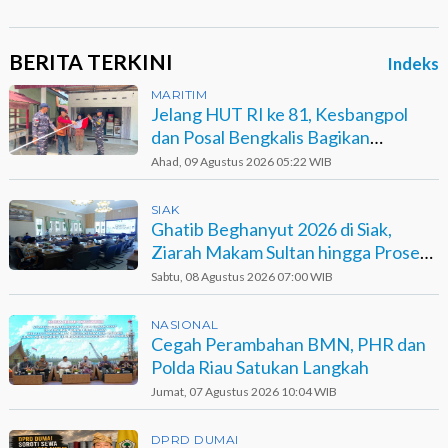
BERITA TERKINI
Indeks
MARITIM
Jelang HUT RI ke 81, Kesbangpol
dan Posal Bengkalis Bagikan
Bendera ke Warga Pesisir
Ahad, 09 Agustus 2026 05:22 WIB
SIAK
Ghatib Beghanyut 2026 di Siak,
Ziarah Makam Sultan hingga Prosesi
di Sungai
Sabtu, 08 Agustus 2026 07:00 WIB
NASIONAL
Cegah Perambahan BMN, PHR dan
Polda Riau Satukan Langkah
Jumat, 07 Agustus 2026 10:04 WIB
DPRD DUMAI