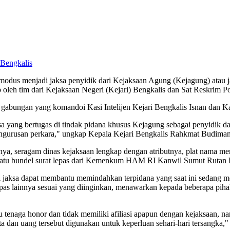
dus menjadi jaksa penyidik dari Kejaksaan Agung (Kejagung) atau ja
leh tim dari Kejaksaan Negeri (Kejari) Bengkalis dan Sat Reskrim Pol
s gabungan yang komandoi Kasi Intelijen Kejari Bengkalis Isnan dan 
 yang bertugas di tindak pidana khusus Kejagung sebagai penyidik da
urusan perkara," ungkap Kepala Kejari Bengkalis Rahkmat Budiman, S
ranya, seragam dinas kejaksaan lengkap dengan atributnya, plat nama m
a satu bundel surat lepas dari Kemenkum HAM RI Kanwil Sumut Rutan 
jaksa dapat membantu memindahkan terpidana yang saat ini sedang me
pas lainnya sesuai yang diinginkan, menawarkan kepada beberapa piha
tenaga honor dan tidak memiliki afiliasi apapun dengan kejaksaan, n
a dan uang tersebut digunakan untuk keperluan sehari-hari tersangka,