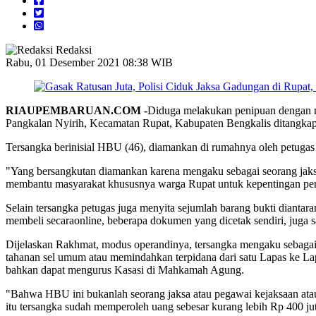
Redaksi
Rabu, 01 Desember 2021 08:38 WIB
RIAUPEMBARUAN.COM -
Diduga melakukan penipuan dengan mo
Pangkalan Nyirih, Kecamatan Rupat, Kabupaten Bengkalis ditangkap o
Tersangka berinisial HBU (46), diamankan di rumahnya oleh petuga
"Yang bersangkutan diamankan karena mengaku sebagai seorang jaksa
membantu masyarakat khususnya warga Rupat untuk kepentingan peng
Selain tersangka petugas juga menyita sejumlah barang bukti dianta
membeli secaraonline, beberapa dokumen yang dicetak sendiri, jug
Dijelaskan Rakhmat, modus operandinya, tersangka mengaku sebagai 
tahanan sel umum atau memindahkan terpidana dari satu Lapas ke La
bahkan dapat mengurus Kasasi di Mahkamah Agung.
"Bahwa HBU ini bukanlah seorang jaksa atau pegawai kejaksaan atau 
itu tersangka sudah memperoleh uang sebesar kurang lebih Rp 400 jut