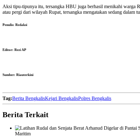
Aksi tipu-tipunya itu, tersangka HBU juga berhasil menikahi warga Ru
atau pergi dari wilayah Rupat, tersangka mengatakan sedang dalam tu
Penulis:
Redaksi
Editor:
Rezi AP
Sumber:
Riauterkini
Tag:
Berita Bengkalis
Kejari Bengkalis
Polres Bengkalis
Berita Terkait
Maritim