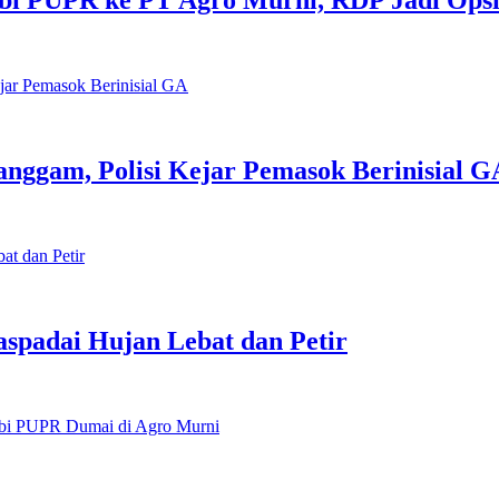
bi PUPR ke PT Agro Murni, RDP Jadi Ops
anggam, Polisi Kejar Pemasok Berinisial G
spadai Hujan Lebat dan Petir