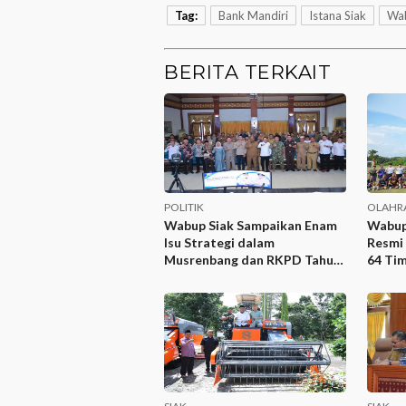
Tag:
Bank Mandiri
Istana Siak
Wa
BERITA TERKAIT
POLITIK
OLAHR
Wabup Siak Sampaikan Enam
Wabup
Isu Strategi dalam
Resmi 
Musrenbang dan RKPD Tahun
64 Tim
2027