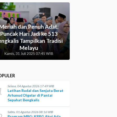
Meriah dan Penuh Adat,
Puncak Hari Jadi ke 513
ngkalis Tampilkan Tradisi
Melayu
Kamis, 31 Juli 2025 07:45 WIB
OPULER
Selasa, 04 Agustus 2026 17:49 WIB
1
Latihan Rudal dan Senjata Berat
Arhanud Digelar di Pantai
Sepahat Bengkalis
Sabtu, 01 Agustus 2026 08:16 WIB
2
Program MBG: KPPG Akui Ada