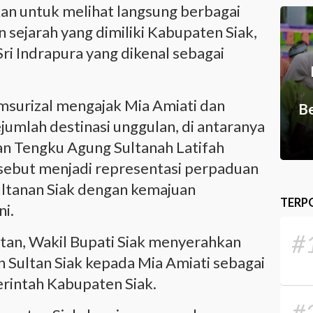
an untuk melihat langsung berbagai
 sejarah yang dimiliki Kabupaten Siak,
ri Indrapura yang dikenal sebagai
msurizal mengajak Mia Amiati dan
Be
umlah destinasi unggulan, di antaranya
tan Tengku Agung Sultanah Latifah
rsebut menjadi representasi perpaduan
ultanan Siak dengan kemajuan
TERP
i.
#
an, Wakil Bupati Siak menyerahkan
 Sultan Siak kepada Mia Amiati sebagai
rintah Kabupaten Siak.
#