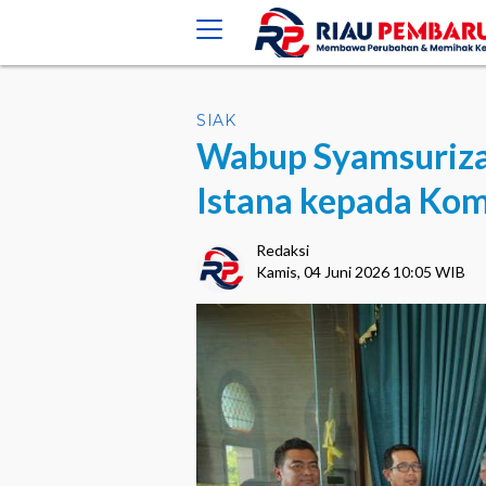
crossorigin="anonymous">
SIAK
Wabup Syamsuriza
Istana kepada Kom
Redaksi
Kamis, 04 Juni 2026 10:05 WIB