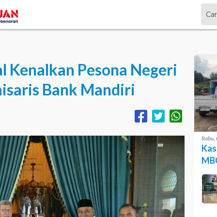
l Kenalkan Pesona Negeri
isaris Bank Mandiri
Rabu,
Kas
MBG
Apre