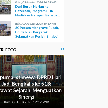
Rabu, 05 Agustus 2026 16:39 WIB
Dari Buruh Harian ke
Peternak, Program PHR
Hadirkan Harapan Baru bagi
Suku Sakai
Rabu, 05 Agustus 2026 10:15 WIB
80 Persen Mangrove Rusak,
Polda Riau Bergerak
Selamatkan Pesisir Sinaboi
ERI FOTO
ipurna Istimewa DPRD Hari
Jadi Bengkalis ke 513:
awat Sejarah, Menguatkan
Sinergi
Kamis, 31 Juli 2025 12:12 WIB