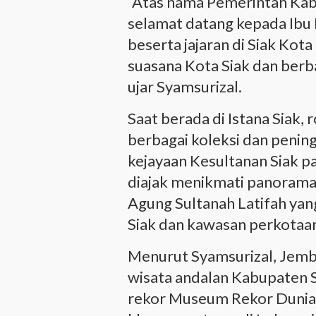
“Atas nama Pemerintah Ka
selamat datang kepada Ibu
beserta jajaran di Siak Kot
suasana Kota Siak dan berbag
ujar Syamsurizal.
Saat berada di Istana Siak
berbagai koleksi dan pening
kejayaan Kesultanan Siak p
diajak menikmati panorama 
Agung Sultanah Latifah y
Siak dan kawasan perkotaan
Menurut Syamsurizal, Jemb
wisata andalan Kabupaten 
rekor Museum Rekor Dunia 