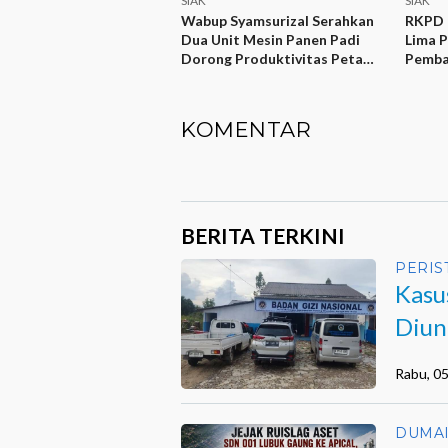
SIAK
SIAK
Wabup Syamsurizal Serahkan
RKPD 
Dua Unit Mesin Panen Padi
Lima P
Dorong Produktivitas Petani
Pemba
Siak
KOMENTAR
BERITA TERKINI
PERIS
Kasu
Diun
Kiner
Rabu, 0
DUMA