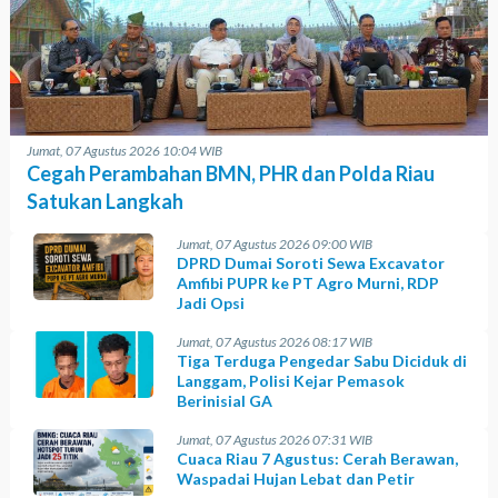
Jumat, 07 Agustus 2026 10:04 WIB
Cegah Perambahan BMN, PHR dan Polda Riau
Satukan Langkah
Jumat, 07 Agustus 2026 09:00 WIB
DPRD Dumai Soroti Sewa Excavator
Amfibi PUPR ke PT Agro Murni, RDP
Jadi Opsi
Jumat, 07 Agustus 2026 08:17 WIB
Tiga Terduga Pengedar Sabu Diciduk di
Langgam, Polisi Kejar Pemasok
Berinisial GA
Jumat, 07 Agustus 2026 07:31 WIB
Cuaca Riau 7 Agustus: Cerah Berawan,
Waspadai Hujan Lebat dan Petir