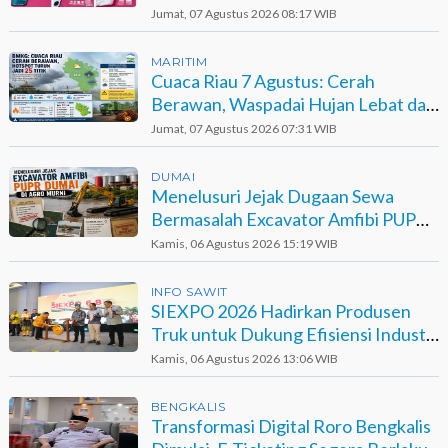
Berinisial GA
Jumat, 07 Agustus 2026 08:17 WIB
MARITIM
Cuaca Riau 7 Agustus: Cerah
Berawan, Waspadai Hujan Lebat dan
Petir
Jumat, 07 Agustus 2026 07:31 WIB
DUMAI
Menelusuri Jejak Dugaan Sewa
Bermasalah Excavator Amfibi PUPR
Dumai di Agro Murni
Kamis, 06 Agustus 2026 15:19 WIB
INFO SAWIT
SIEXPO 2026 Hadirkan Produsen
Truk untuk Dukung Efisiensi Industri
Sawit
Kamis, 06 Agustus 2026 13:06 WIB
BENGKALIS
Transformasi Digital Roro Bengkalis