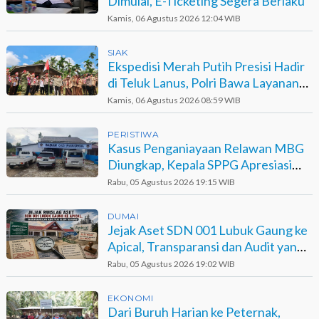
Dimulai, E-Ticketing Segera Berlaku
Kamis, 06 Agustus 2026 12:04 WIB
SIAK
Ekspedisi Merah Putih Presisi Hadir
di Teluk Lanus, Polri Bawa Layanan
dan Harapan
Kamis, 06 Agustus 2026 08:59 WIB
PERISTIWA
Kasus Penganiayaan Relawan MBG
Diungkap, Kepala SPPG Apresiasi
Kinerja Polisi
Rabu, 05 Agustus 2026 19:15 WIB
DUMAI
Jejak Aset SDN 001 Lubuk Gaung ke
Apical, Transparansi dan Audit yang
Belum Terjawab
Rabu, 05 Agustus 2026 19:02 WIB
EKONOMI
Dari Buruh Harian ke Peternak,