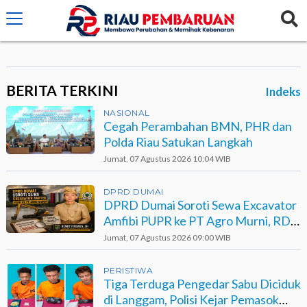
crossorigin="anonymous">
BERITA TERKINI
Indeks
NASIONAL
Cegah Perambahan BMN, PHR dan
Polda Riau Satukan Langkah
Jumat, 07 Agustus 2026 10:04 WIB
DPRD DUMAI
DPRD Dumai Soroti Sewa Excavator
Amfibi PUPR ke PT Agro Murni, RDP
Jadi Opsi
Jumat, 07 Agustus 2026 09:00 WIB
PERISTIWA
Tiga Terduga Pengedar Sabu Diciduk
di Langgam, Polisi Kejar Pemasok