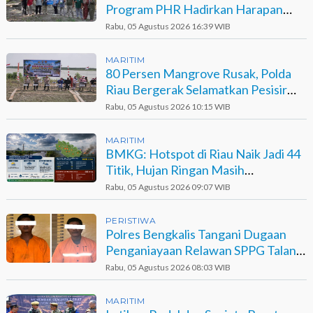
Program PHR Hadirkan Harapan
Baru bagi Suku Sakai
Rabu, 05 Agustus 2026 16:39 WIB
MARITIM
80 Persen Mangrove Rusak, Polda
Riau Bergerak Selamatkan Pesisir
Sinaboi
Rabu, 05 Agustus 2026 10:15 WIB
MARITIM
BMKG: Hotspot di Riau Naik Jadi 44
Titik, Hujan Ringan Masih
Berpotensi Terjadi
Rabu, 05 Agustus 2026 09:07 WIB
PERISTIWA
Polres Bengkalis Tangani Dugaan
Penganiayaan Relawan SPPG Talang
Muandau
Rabu, 05 Agustus 2026 08:03 WIB
MARITIM