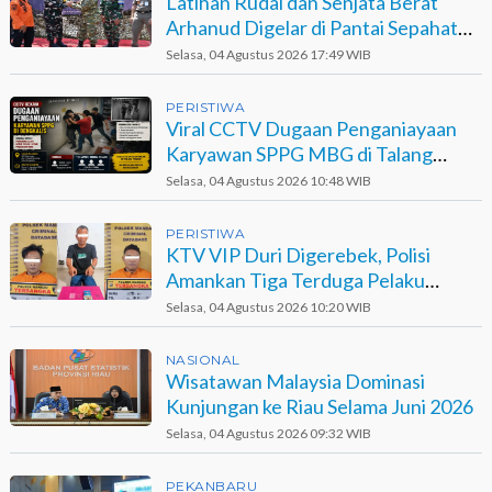
Latihan Rudal dan Senjata Berat
Arhanud Digelar di Pantai Sepahat
Bengkalis
Selasa, 04 Agustus 2026 17:49 WIB
PERISTIWA
Viral CCTV Dugaan Penganiayaan
Karyawan SPPG MBG di Talang
Muandau
Selasa, 04 Agustus 2026 10:48 WIB
PERISTIWA
KTV VIP Duri Digerebek, Polisi
Amankan Tiga Terduga Pelaku
Narkotika
Selasa, 04 Agustus 2026 10:20 WIB
NASIONAL
Wisatawan Malaysia Dominasi
Kunjungan ke Riau Selama Juni 2026
Selasa, 04 Agustus 2026 09:32 WIB
PEKANBARU