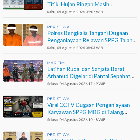
Titik, Hujan Ringan Masih
Berpotensi Terjadi
Rabu, 05 Agustus 2026 09:07 WIB
PERISTIWA
Polres Bengkalis Tangani Dugaan
Penganiayaan Relawan SPPG Talang
Muandau
Rabu, 05 Agustus 2026 08:03 WIB
MARITIM
Latihan Rudal dan Senjata Berat
Arhanud Digelar di Pantai Sepahat
Bengkalis
Selasa, 04 Agustus 2026 17:49 WIB
PERISTIWA
Viral CCTV Dugaan Penganiayaan
Karyawan SPPG MBG di Talang
Muandau
Selasa, 04 Agustus 2026 10:48 WIB
PERISTIWA