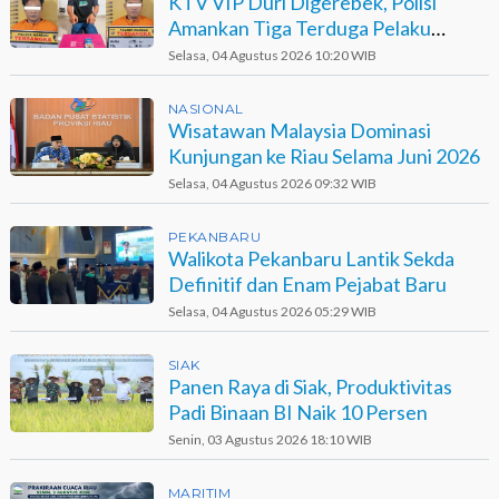
KTV VIP Duri Digerebek, Polisi
Amankan Tiga Terduga Pelaku
Narkotika
Selasa, 04 Agustus 2026 10:20 WIB
NASIONAL
Wisatawan Malaysia Dominasi
Kunjungan ke Riau Selama Juni 2026
Selasa, 04 Agustus 2026 09:32 WIB
PEKANBARU
Walikota Pekanbaru Lantik Sekda
Definitif dan Enam Pejabat Baru
Selasa, 04 Agustus 2026 05:29 WIB
SIAK
Panen Raya di Siak, Produktivitas
Padi Binaan BI Naik 10 Persen
Senin, 03 Agustus 2026 18:10 WIB
MARITIM