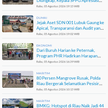
Diungkap, Kepala SPPG Apresiasi
Kinerja Polisi
Rabu, 05 Agustus 2026 19:15 WIB
DUMAI
Jejak Aset SDN 001 Lubuk Gaung ke
Apical, Transparansi dan Audit yang
Belum Terjawab
Rabu, 05 Agustus 2026 19:02 WIB
EKONOMI
Dari Buruh Harian ke Peternak,
Program PHR Hadirkan Harapan
Baru bagi Suku Sakai
Rabu, 05 Agustus 2026 16:39 WIB
MARITIM
80 Persen Mangrove Rusak, Polda
Riau Bergerak Selamatkan Pesisir
Sinaboi
Rabu, 05 Agustus 2026 10:15 WIB
MARITIM
BMKG: Hotspot di Riau Naik Jadi 44