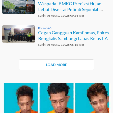
Waspada! BMKG Prediksi Hujan
Lebat Disertai Petir di Sejumlah
Wilayah Riau
Senin, 03 Agustus 2026 09:24 WIB
BUDAYA
Cegah Gangguan Kamtibmas, Polres
Bengkalis Sambangi Lapas Kelas IIA
Senin, 03 Agustus 2026 08:18 WIB
LOAD MORE