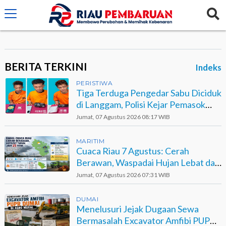
crossorigin="anonymous">
BERITA TERKINI
Indeks
PERISTIWA
Tiga Terduga Pengedar Sabu Diciduk
di Langgam, Polisi Kejar Pemasok
Berinisial GA
Jumat, 07 Agustus 2026 08:17 WIB
MARITIM
Cuaca Riau 7 Agustus: Cerah
Berawan, Waspadai Hujan Lebat dan
Petir
Jumat, 07 Agustus 2026 07:31 WIB
DUMAI
Menelusuri Jejak Dugaan Sewa
Bermasalah Excavator Amfibi PUPR