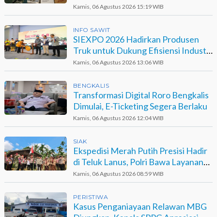
Dumai di Agro Murni
Kamis, 06 Agustus 2026 15:19 WIB
INFO SAWIT
SIEXPO 2026 Hadirkan Produsen
Truk untuk Dukung Efisiensi Industri
Sawit
Kamis, 06 Agustus 2026 13:06 WIB
BENGKALIS
Transformasi Digital Roro Bengkalis
Dimulai, E-Ticketing Segera Berlaku
Kamis, 06 Agustus 2026 12:04 WIB
SIAK
Ekspedisi Merah Putih Presisi Hadir
di Teluk Lanus, Polri Bawa Layanan
dan Harapan
Kamis, 06 Agustus 2026 08:59 WIB
PERISTIWA
Kasus Penganiayaan Relawan MBG