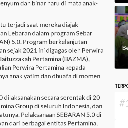
senyum dan binar haru di mata anak-
 terjadi saat mereka diajak
ian Lebaran dalam program Sebar
N) 5.0. Program berkelanjutan
Be
an sejak 2021 ini digagas oleh Perwira
Baituzzakah Pertamina (BAZMA),
ulian Perwira Pertamina kepada
snya anak yatim dan dhuafa di momen
TERP
0 dilaksanakan secara serentak di 20
#
mina Group di seluruh Indonesia, dan
satunya. Pelaksanaan SEBARAN 5.0 di
n dari berbagai entitas Pertamina,