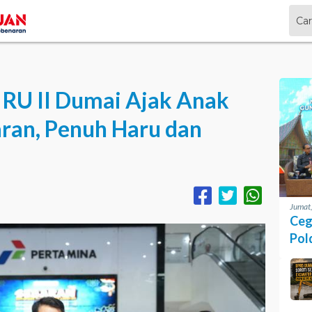
RU II Dumai Ajak Anak
aran, Penuh Haru dan
Jumat
Ceg
Pol