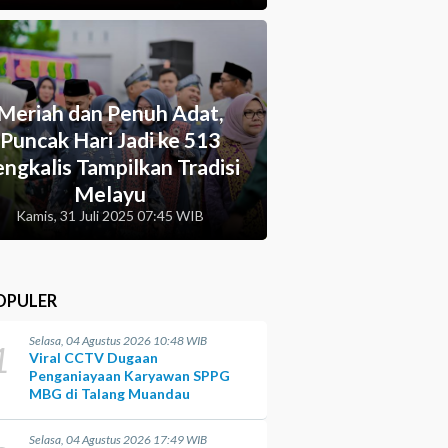
Meriah dan Penuh Adat,
Puncak Hari Jadi ke 513
ngkalis Tampilkan Tradisi
Melayu
Kamis, 31 Juli 2025 07:45 WIB
OPULER
Selasa, 04 Agustus 2026 10:48 WIB
1
Viral CCTV Dugaan
Penganiayaan Karyawan SPPG
MBG di Talang Muandau
Selasa, 04 Agustus 2026 17:49 WIB