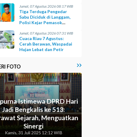
Opsi
Jumat, 07 Agustus 2026 08:17 WIB
Tiga Terduga Pengedar
Sabu Diciduk di Langgam,
Polisi Kejar Pemasok
Berinisial GA
Jumat, 07 Agustus 2026 07:31 WIB
Cuaca Riau 7 Agustus:
Cerah Berawan, Waspadai
Hujan Lebat dan Petir
ERI FOTO
ipurna Istimewa DPRD Hari
Jadi Bengkalis ke 513:
awat Sejarah, Menguatkan
Sinergi
Kamis, 31 Juli 2025 12:12 WIB