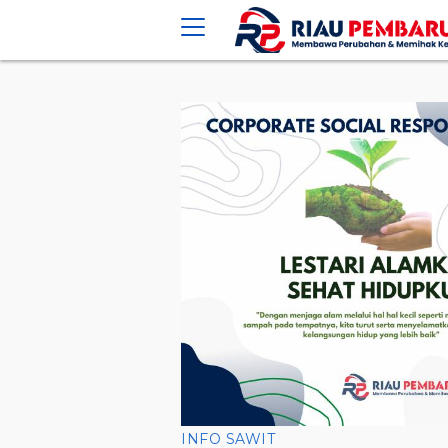
crossorigin="anonymous">
INFO SAWIT