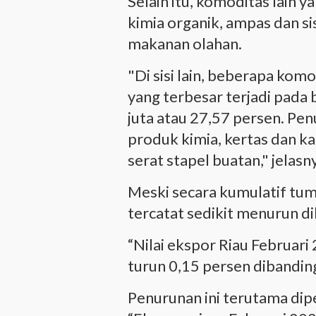
Selain itu, komoditas lain 
kimia organik, ampas dan si
makanan olahan.
"Di sisi lain, beberapa ko
yang terbesar terjadi pada
juta atau 27,57 persen. Pen
produk kimia, kertas dan ka
serat stapel buatan," jelasn
Meski secara kumulatif tum
tercatat sedikit menurun 
“Nilai ekspor Riau Februar
turun 0,15 persen dibanding
Penurunan ini terutama dip