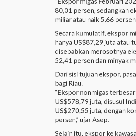
“Ekspor migas Februari 20
80,01 persen, sedangkan 
miliar atau naik 5,66 perse
Secara kumulatif, ekspor m
hanya US$87,29 juta atau t
disebabkan merosotnya eks
52,41 persen dan minyak m
Dari sisi tujuan ekspor, pa
bagi Riau.
“Ekspor nonmigas terbesar
US$578,79 juta, disusul Ind
US$270,55 juta, dengan kon
persen,” ujar Asep.
Selain itu, ekspor ke kawa