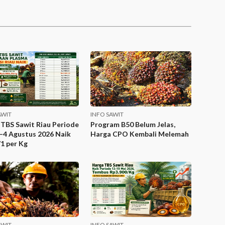
AWIT
INFO SAWIT
TBS Sawit Riau Periode
Program B50 Belum Jelas,
i–4 Agustus 2026 Naik
Harga CPO Kembali Melemah
1 per Kg
AWIT
INFO SAWIT