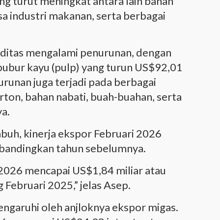
yang turut meningkat antara lain bahan
sa industri makanan, serta berbagai
moditas mengalami penurunan, dengan
 bubur kayu (pulp) yang turun US$92,01
urunan juga terjadi pada berbagai
rton, bahan nabati, buah-buahan, serta
ya.
buh, kinerja ekspor Februari 2026
dibandingkan tahun sebelumnya.
i 2026 mencapai US$1,84 miliar atau
 Februari 2025,” jelas Asep.
engaruhi oleh anjloknya ekspor migas.