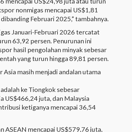
26 mencapai US$24,98 juta atau turun
ekspor nonmigas mencapai US$1,81
n dibanding Februari 2025,” tambahnya.
igas Januari-Februari 2026 tercatat
urun 63,92 persen. Penurunan ini
por hasil pengolahan minyak sebesar
entah yang turun hingga 89,81 persen.
sar Asia masih menjadi andalan utama
 adalah ke Tiongkok sebesar
ia US$466,24 juta, dan Malaysia
tribusi ketiganya mencapai 36,54
san ASEAN mencapai US$579,76 juta,