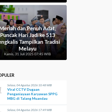
Meriah dan Penuh Adat,
Puncak Hari Jadi ke 513
ngkalis Tampilkan Tradisi
Melayu
Kamis, 31 Juli 2025 07:45 WIB
OPULER
Selasa, 04 Agustus 2026 10:48 WIB
1
Viral CCTV Dugaan
Penganiayaan Karyawan SPPG
MBG di Talang Muandau
Selasa, 04 Agustus 2026 17:49 WIB