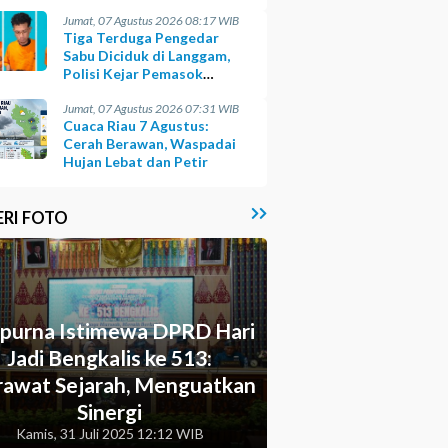
Opsi
Jumat, 07 Agustus 2026 08:17 WIB
Tiga Terduga Pengedar
Sabu Diciduk di Langgam,
Polisi Kejar Pemasok
Berinisial GA
Jumat, 07 Agustus 2026 07:31 WIB
Cuaca Riau 7 Agustus:
Cerah Berawan, Waspadai
Hujan Lebat dan Petir
ERI FOTO
ipurna Istimewa DPRD Hari
Jadi Bengkalis ke 513:
awat Sejarah, Menguatkan
Sinergi
Kamis, 31 Juli 2025 12:12 WIB