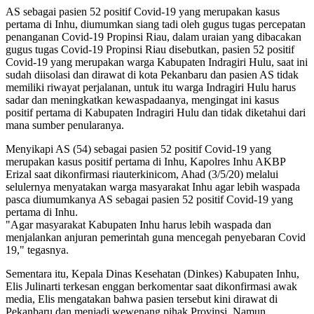
AS sebagai pasien 52 positif Covid-19 yang merupakan kasus
pertama di Inhu, diumumkan siang tadi oleh gugus tugas percepatan
penanganan Covid-19 Propinsi Riau, dalam uraian yang dibacakan
gugus tugas Covid-19 Propinsi Riau disebutkan, pasien 52 positif
Covid-19 yang merupakan warga Kabupaten Indragiri Hulu, saat ini
sudah diisolasi dan dirawat di kota Pekanbaru dan pasien AS tidak
memiliki riwayat perjalanan, untuk itu warga Indragiri Hulu harus
sadar dan meningkatkan kewaspadaanya, mengingat ini kasus
positif pertama di Kabupaten Indragiri Hulu dan tidak diketahui dari
mana sumber penularanya.
Menyikapi AS (54) sebagai pasien 52 positif Covid-19 yang
merupakan kasus positif pertama di Inhu, Kapolres Inhu AKBP
Erizal saat dikonfirmasi riauterkinicom, Ahad (3/5/20) melalui
selulernya menyatakan warga masyarakat Inhu agar lebih waspada
pasca diumumkanya AS sebagai pasien 52 positif Covid-19 yang
pertama di Inhu.
"Agar masyarakat Kabupaten Inhu harus lebih waspada dan
menjalankan anjuran pemerintah guna mencegah penyebaran Covid
19," tegasnya.
Sementara itu, Kepala Dinas Kesehatan (Dinkes) Kabupaten Inhu,
Elis Julinarti terkesan enggan berkomentar saat dikonfirmasi awak
media, Elis mengatakan bahwa pasien tersebut kini dirawat di
Pekanbaru dan menjadi wewenang pihak Provinsi. Namun