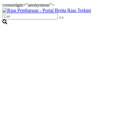
crossorigin="anonymous">