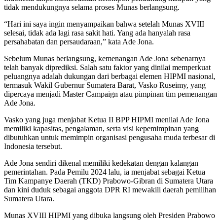
tidak mendukungnya selama proses Munas berlangsung.
“Hari ini saya ingin menyampaikan bahwa setelah Munas XVIII
selesai, tidak ada lagi rasa sakit hati. Yang ada hanyalah rasa
persahabatan dan persaudaraan,” kata Ade Jona.
Sebelum Munas berlangsung, kemenangan Ade Jona sebenarnya
telah banyak diprediksi. Salah satu faktor yang dinilai memperkuat
peluangnya adalah dukungan dari berbagai elemen HIPMI nasional,
termasuk Wakil Gubernur Sumatera Barat, Vasko Ruseimy, yang
dipercaya menjadi Master Campaign atau pimpinan tim pemenangan
Ade Jona.
Vasko yang juga menjabat Ketua II BPP HIPMI menilai Ade Jona
memiliki kapasitas, pengalaman, serta visi kepemimpinan yang
dibutuhkan untuk memimpin organisasi pengusaha muda terbesar di
Indonesia tersebut.
Ade Jona sendiri dikenal memiliki kedekatan dengan kalangan
pemerintahan. Pada Pemilu 2024 lalu, ia menjabat sebagai Ketua
Tim Kampanye Daerah (TKD) Prabowo-Gibran di Sumatera Utara
dan kini duduk sebagai anggota DPR RI mewakili daerah pemilihan
Sumatera Utara.
Munas XVIII HIPMI yang dibuka langsung oleh Presiden Prabowo