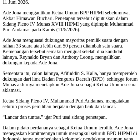
11 Juni 2026.
Ade Jona menggantikan Ketua Umum BPP HIPMI sebelumnya,
Akbar Himawan Buchari. Penetapan tersebut diputuskan dalam
Sidang Pleno IV Munas XVIII HIPMI yang dipimpin Muhammad
Puri Andamas pada Kamis (11/6/2026).
Ade Jona menguasai dukungan mayoritas pemilik suara dengan
raihan 33 suara atau lebih dari 50 persen ditambah satu suara.
Kemenangan tersebut semakin menguat setelah dua kandidat
lainnya, Reynaldo Bryan dan Anthony Leong, mengalihkan
dukungan kepada Ade Jona.
Sementara itu, calon lainnya, Afifuddin S. Kalla, hanya memperoleh
dukungan dari lima Badan Pengurus Daerah (BPD), sehingga forum
Munas akhirnya menetapkan Ade Jona sebagai Ketua Umum secara
aklamasi.
Ketua Sidang Pleno IV, Muhammad Puri Andamas, mengatakan
seluruh proses pemilihan berjalan dengan baik dan lancar.
“Lancar dan tuntas,” ujar Puri usai sidang penetapan.
Dalam pidato perdananya sebagai Ketua Umum terpilih, Ade Jona
menegaskan komitmennya untuk merangkul seluruh BPD HIPMI di
Indonesia tanpa membedakan kelompok pendukung maupun yang