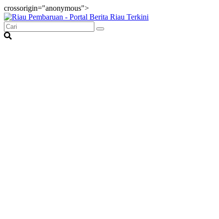
crossorigin="anonymous">