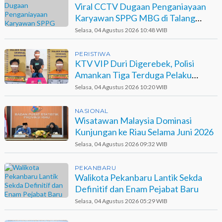
Viral CCTV Dugaan Penganiayaan
Karyawan SPPG MBG di Talang
Muandau
Selasa, 04 Agustus 2026 10:48 WIB
PERISTIWA
KTV VIP Duri Digerebek, Polisi
Amankan Tiga Terduga Pelaku
Narkotika
Selasa, 04 Agustus 2026 10:20 WIB
NASIONAL
Wisatawan Malaysia Dominasi
Kunjungan ke Riau Selama Juni 2026
Selasa, 04 Agustus 2026 09:32 WIB
PEKANBARU
Walikota Pekanbaru Lantik Sekda
Definitif dan Enam Pejabat Baru
Selasa, 04 Agustus 2026 05:29 WIB