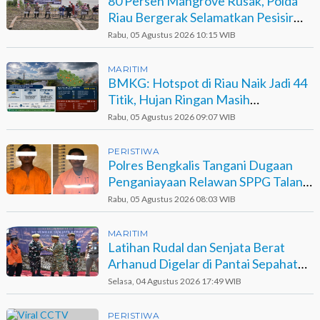
80 Persen Mangrove Rusak, Polda
Riau Bergerak Selamatkan Pesisir
Sinaboi
Rabu, 05 Agustus 2026 10:15 WIB
MARITIM
BMKG: Hotspot di Riau Naik Jadi 44
Titik, Hujan Ringan Masih
Berpotensi Terjadi
Rabu, 05 Agustus 2026 09:07 WIB
PERISTIWA
Polres Bengkalis Tangani Dugaan
Penganiayaan Relawan SPPG Talang
Muandau
Rabu, 05 Agustus 2026 08:03 WIB
MARITIM
Latihan Rudal dan Senjata Berat
Arhanud Digelar di Pantai Sepahat
Bengkalis
Selasa, 04 Agustus 2026 17:49 WIB
PERISTIWA