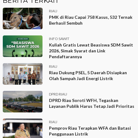
BERITA TERKAIT
RIAU
PMK di Riau Capai 758 Kasus, 532 Ternak
Berhasil Sembuh
INFO SAWIT
Kuliah Gratis Lewat Beasiswa SDM Sawit
2026, Simak Syarat dan Link
Pendaftarannya
RIAU
Riau Dukung PSEL, 5 Daerah Disiapkan
Olah Sampah Jadi Energi Listrik
DPRD RIAU
DPRD Riau Soroti WFH, Tegaskan
Layanan Publik Harus Tetap Jadi Prioritas
RIAU
Pemprov Riau Terapkan WFA dan Batasi
Penggunaan Listrik