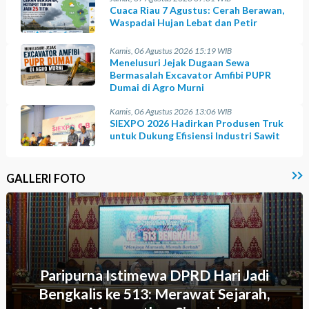
Cuaca Riau 7 Agustus: Cerah Berawan,
Waspadai Hujan Lebat dan Petir
Kamis, 06 Agustus 2026 15:19 WIB
Menelusuri Jejak Dugaan Sewa
Bermasalah Excavator Amfibi PUPR
Dumai di Agro Murni
Kamis, 06 Agustus 2026 13:06 WIB
SIEXPO 2026 Hadirkan Produsen Truk
untuk Dukung Efisiensi Industri Sawit
GALLERI FOTO
Paripurna Istimewa DPRD Hari Jadi
Bengkalis ke 513: Merawat Sejarah,