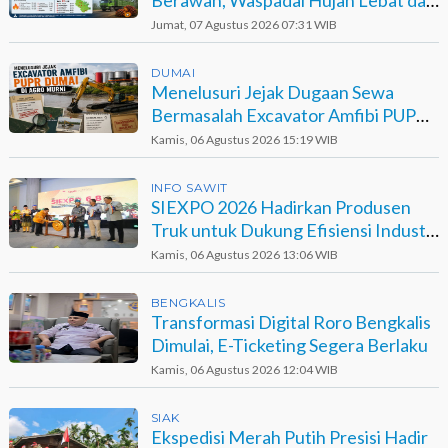
Petir
Jumat, 07 Agustus 2026 07:31 WIB
DUMAI
Menelusuri Jejak Dugaan Sewa
Bermasalah Excavator Amfibi PUPR
Dumai di Agro Murni
Kamis, 06 Agustus 2026 15:19 WIB
INFO SAWIT
SIEXPO 2026 Hadirkan Produsen
Truk untuk Dukung Efisiensi Industri
Sawit
Kamis, 06 Agustus 2026 13:06 WIB
BENGKALIS
Transformasi Digital Roro Bengkalis
Dimulai, E-Ticketing Segera Berlaku
Kamis, 06 Agustus 2026 12:04 WIB
SIAK
Ekspedisi Merah Putih Presisi Hadir