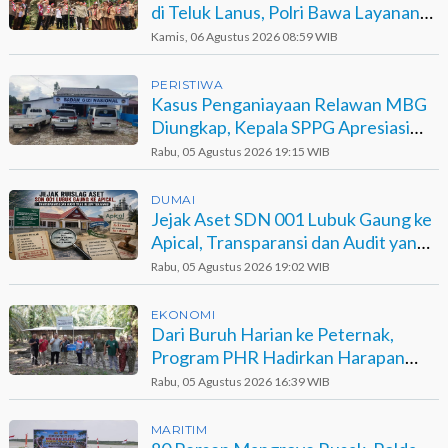
di Teluk Lanus, Polri Bawa Layanan
dan Harapan
Kamis, 06 Agustus 2026 08:59 WIB
PERISTIWA
Kasus Penganiayaan Relawan MBG
Diungkap, Kepala SPPG Apresiasi
Kinerja Polisi
Rabu, 05 Agustus 2026 19:15 WIB
DUMAI
Jejak Aset SDN 001 Lubuk Gaung ke
Apical, Transparansi dan Audit yang
Belum Terjawab
Rabu, 05 Agustus 2026 19:02 WIB
EKONOMI
Dari Buruh Harian ke Peternak,
Program PHR Hadirkan Harapan
Baru bagi Suku Sakai
Rabu, 05 Agustus 2026 16:39 WIB
MARITIM