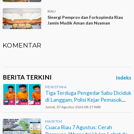
RIAU
Sinergi Pemprov dan Forkopimda Riau
Jamin Mudik Aman dan Nyaman
KOMENTAR
BERITA TERKINI
Indeks
PERISTIWA
Tiga Terduga Pengedar Sabu Diciduk
di Langgam, Polisi Kejar Pemasok
Berinisial GA
Jumat, 07 Agustus 2026 08:17 WIB
MARITIM
Cuaca Riau 7 Agustus: Cerah
Berawan, Waspadai Hujan Lebat dan