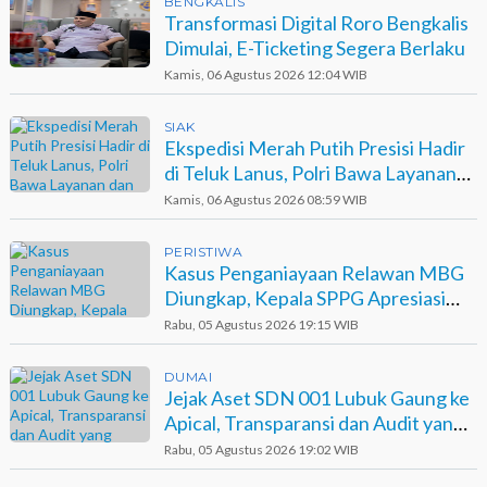
BENGKALIS
Transformasi Digital Roro Bengkalis
Dimulai, E-Ticketing Segera Berlaku
Kamis, 06 Agustus 2026 12:04 WIB
SIAK
Ekspedisi Merah Putih Presisi Hadir
di Teluk Lanus, Polri Bawa Layanan
dan Harapan
Kamis, 06 Agustus 2026 08:59 WIB
PERISTIWA
Kasus Penganiayaan Relawan MBG
Diungkap, Kepala SPPG Apresiasi
Kinerja Polisi
Rabu, 05 Agustus 2026 19:15 WIB
DUMAI
Jejak Aset SDN 001 Lubuk Gaung ke
Apical, Transparansi dan Audit yang
Belum Terjawab
Rabu, 05 Agustus 2026 19:02 WIB