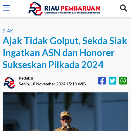
crossorigin="anonymous">
SIAK
Ajak Tidak Golput, Sekda Siak
Ingatkan ASN dan Honorer
Sukseskan Pilkada 2024
Redaksi
Senin, 18 November 2024 15:10 WIB