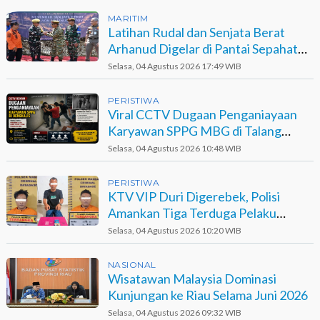
MARITIM
Latihan Rudal dan Senjata Berat
Arhanud Digelar di Pantai Sepahat
Bengkalis
Selasa, 04 Agustus 2026 17:49 WIB
PERISTIWA
Viral CCTV Dugaan Penganiayaan
Karyawan SPPG MBG di Talang
Muandau
Selasa, 04 Agustus 2026 10:48 WIB
PERISTIWA
KTV VIP Duri Digerebek, Polisi
Amankan Tiga Terduga Pelaku
Narkotika
Selasa, 04 Agustus 2026 10:20 WIB
NASIONAL
Wisatawan Malaysia Dominasi
Kunjungan ke Riau Selama Juni 2026
Selasa, 04 Agustus 2026 09:32 WIB