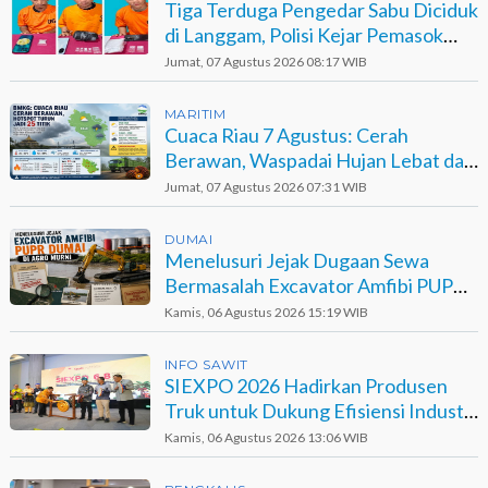
Tiga Terduga Pengedar Sabu Diciduk
di Langgam, Polisi Kejar Pemasok
Berinisial GA
Jumat, 07 Agustus 2026 08:17 WIB
MARITIM
Cuaca Riau 7 Agustus: Cerah
Berawan, Waspadai Hujan Lebat dan
Petir
Jumat, 07 Agustus 2026 07:31 WIB
DUMAI
Menelusuri Jejak Dugaan Sewa
Bermasalah Excavator Amfibi PUPR
Dumai di Agro Murni
Kamis, 06 Agustus 2026 15:19 WIB
INFO SAWIT
SIEXPO 2026 Hadirkan Produsen
Truk untuk Dukung Efisiensi Industri
Sawit
Kamis, 06 Agustus 2026 13:06 WIB