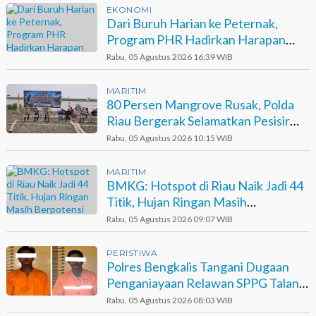
EKONOMI
Dari Buruh Harian ke Peternak,
Program PHR Hadirkan Harapan
Baru bagi Suku Sakai
Rabu, 05 Agustus 2026 16:39 WIB
MARITIM
80 Persen Mangrove Rusak, Polda
Riau Bergerak Selamatkan Pesisir
Sinaboi
Rabu, 05 Agustus 2026 10:15 WIB
MARITIM
BMKG: Hotspot di Riau Naik Jadi 44
Titik, Hujan Ringan Masih
Berpotensi Terjadi
Rabu, 05 Agustus 2026 09:07 WIB
PERISTIWA
Polres Bengkalis Tangani Dugaan
Penganiayaan Relawan SPPG Talang
Muandau
Rabu, 05 Agustus 2026 08:03 WIB