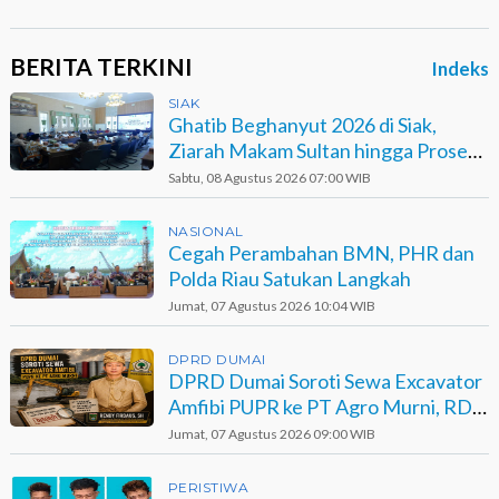
BERITA TERKINI
Indeks
SIAK
Ghatib Beghanyut 2026 di Siak,
Ziarah Makam Sultan hingga Prosesi
di Sungai
Sabtu, 08 Agustus 2026 07:00 WIB
NASIONAL
Cegah Perambahan BMN, PHR dan
Polda Riau Satukan Langkah
Jumat, 07 Agustus 2026 10:04 WIB
DPRD DUMAI
DPRD Dumai Soroti Sewa Excavator
Amfibi PUPR ke PT Agro Murni, RDP
Jadi Opsi
Jumat, 07 Agustus 2026 09:00 WIB
PERISTIWA