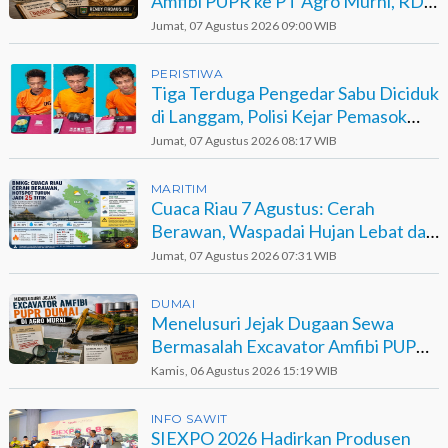
Amfibi PUPR ke PT Agro Murni, RDP
Jadi Opsi
Jumat, 07 Agustus 2026 09:00 WIB
PERISTIWA
Tiga Terduga Pengedar Sabu Diciduk
di Langgam, Polisi Kejar Pemasok
Berinisial GA
Jumat, 07 Agustus 2026 08:17 WIB
MARITIM
Cuaca Riau 7 Agustus: Cerah
Berawan, Waspadai Hujan Lebat dan
Petir
Jumat, 07 Agustus 2026 07:31 WIB
DUMAI
Menelusuri Jejak Dugaan Sewa
Bermasalah Excavator Amfibi PUPR
Dumai di Agro Murni
Kamis, 06 Agustus 2026 15:19 WIB
INFO SAWIT
SIEXPO 2026 Hadirkan Produsen