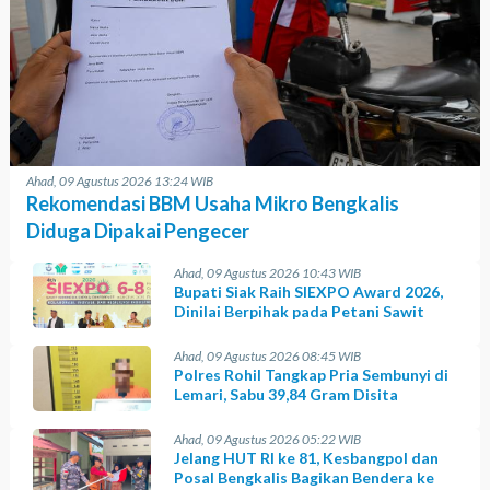
Ahad, 09 Agustus 2026 13:24 WIB
Rekomendasi BBM Usaha Mikro Bengkalis
Diduga Dipakai Pengecer
Ahad, 09 Agustus 2026 10:43 WIB
Bupati Siak Raih SIEXPO Award 2026,
Dinilai Berpihak pada Petani Sawit
Ahad, 09 Agustus 2026 08:45 WIB
Polres Rohil Tangkap Pria Sembunyi di
Lemari, Sabu 39,84 Gram Disita
Ahad, 09 Agustus 2026 05:22 WIB
Jelang HUT RI ke 81, Kesbangpol dan
Posal Bengkalis Bagikan Bendera ke