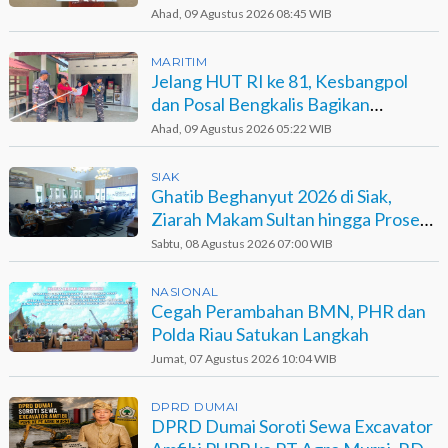
Ahad, 09 Agustus 2026 08:45 WIB
MARITIM
Jelang HUT RI ke 81, Kesbangpol
dan Posal Bengkalis Bagikan
Bendera ke Warga Pesisir
Ahad, 09 Agustus 2026 05:22 WIB
SIAK
Ghatib Beghanyut 2026 di Siak,
Ziarah Makam Sultan hingga Prosesi
di Sungai
Sabtu, 08 Agustus 2026 07:00 WIB
NASIONAL
Cegah Perambahan BMN, PHR dan
Polda Riau Satukan Langkah
Jumat, 07 Agustus 2026 10:04 WIB
DPRD DUMAI
DPRD Dumai Soroti Sewa Excavator