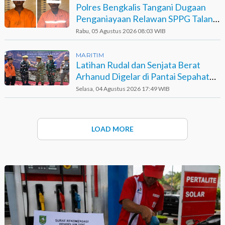
Polres Bengkalis Tangani Dugaan
Penganiayaan Relawan SPPG Talang
Muandau
Rabu, 05 Agustus 2026 08:03 WIB
MARITIM
Latihan Rudal dan Senjata Berat
Arhanud Digelar di Pantai Sepahat
Bengkalis
Selasa, 04 Agustus 2026 17:49 WIB
LOAD MORE