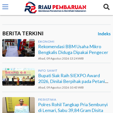
crossorigin="anonymous">
BERITA TERKINI
Indeks
EKONOMI
Rekomendasi BBM Usaha Mikro
Bengkalis Diduga Dipakai Pengecer
Ahad, 09 Agustus 2026 13:24 WIB
INFO SAWIT
Bupati Siak Raih SIEXPO Award
2026, Dinilai Berpihak pada Petani
Sawit
Ahad, 09 Agustus 2026 10:43 WIB
PERISTIWA
Polres Rohil Tangkap Pria Sembunyi
di Lemari, Sabu 39,84 Gram Disita