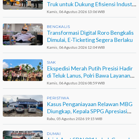
Truk untuk Dukung Efisiensi Industri
Sawit
Kamis, 06 Agustus 2026 13:06 WIB
BENGKALIS
Transformasi Digital Roro Bengkalis
Dimulai, E-Ticketing Segera Berlaku
Kamis, 06 Agustus 2026 12:04 WIB
SIAK
Ekspedisi Merah Putih Presisi Hadir
di Teluk Lanus, Polri Bawa Layanan
dan Harapan
Kamis, 06 Agustus 2026 08:59 WIB
PERISTIWA
Kasus Penganiayaan Relawan MBG
Diungkap, Kepala SPPG Apresiasi
Kinerja Polisi
Rabu, 05 Agustus 2026 19:15 WIB
DUMAI