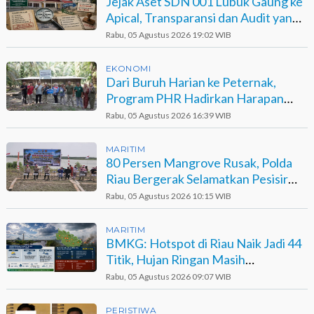
Jejak Aset SDN 001 Lubuk Gaung ke
Apical, Transparansi dan Audit yang
Belum Terjawab
Rabu, 05 Agustus 2026 19:02 WIB
EKONOMI
Dari Buruh Harian ke Peternak,
Program PHR Hadirkan Harapan
Baru bagi Suku Sakai
Rabu, 05 Agustus 2026 16:39 WIB
MARITIM
80 Persen Mangrove Rusak, Polda
Riau Bergerak Selamatkan Pesisir
Sinaboi
Rabu, 05 Agustus 2026 10:15 WIB
MARITIM
BMKG: Hotspot di Riau Naik Jadi 44
Titik, Hujan Ringan Masih
Berpotensi Terjadi
Rabu, 05 Agustus 2026 09:07 WIB
PERISTIWA