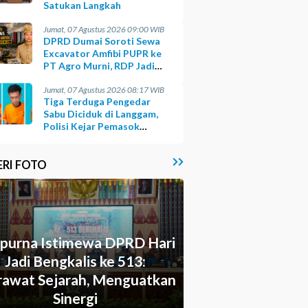
Satukan Langkah
Jumat, 07 Agustus 2026 09:00 WIB
DPRD Dumai Soroti Sewa
Excavator Amfibi PUPR ke
PT Agro Murni, RDP Jadi
Opsi
Jumat, 07 Agustus 2026 08:17 WIB
Tiga Terduga Pengedar
Sabu Diciduk di Langgam,
Polisi Kejar Pemasok
Berinisial GA
ERI FOTO
ipurna Istimewa DPRD Hari
Jadi Bengkalis ke 513:
awat Sejarah, Menguatkan
Sinergi