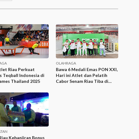
AGA
OLAHRAGA
let Riau Perkuat
Bawa 6 Medali Emas PON XXI,
 Teqball Indonesia di
Hari ini Atlet dan Pelatih
ames Thailand 2025
Cabor Senam Riau Tiba di
Pekanbaru
ATAN
Riau Kebanjiran Bonus