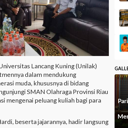
Universitas Lancang Kuning (Unilak)
GALL
itmennya dalam mendukung
rasi muda, khususnya di bidang
mengunjungi SMAN Olahraga Provinsi Riau
si mengenai peluang kuliah bagi para
Par
Mer
Hardi, beserta jajarannya, hadir langsung