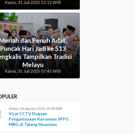
Kamis, 31 Juli 2025 12:12 WIB
Meriah dan Penuh Adat,
Puncak Hari Jadi ke 513
ngkalis Tampilkan Tradisi
Melayu
Kamis, 31 Juli 2025 07:45 WIB
OPULER
Selasa, 04 Agustus 2026 10:48 WIB
1
Viral CCTV Dugaan
Penganiayaan Karyawan SPPG
MBG di Talang Muandau