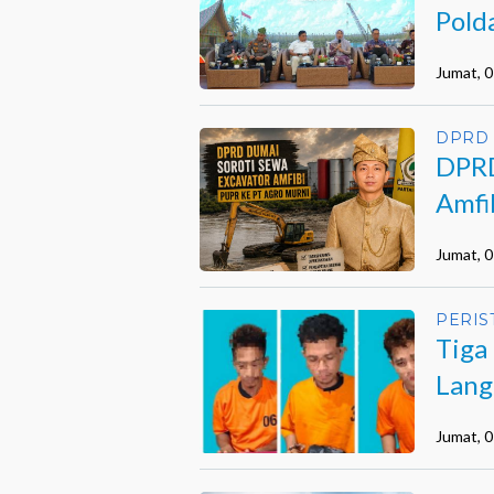
Pold
Jumat, 
DPRD
DPRD
Amfi
Opsi
Jumat, 
PERIS
Tiga
Lang
GA
Jumat, 