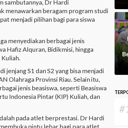
am sambutannya, Dr Hardi
ak menawarkan beragam program studi
pat menjadi pilihan bagi para siswa
juga menyediakan berbagai jenis
wa Hafiz Alquran, Bidikmisi, hingga
Be
 Kuliah.
 di jenjang S1 dan S2 yang bisa menjadi
N Olahraga Provinsi Riau. Selain itu,
bagai jenis beasiswa, seperti Beasiswa
TERP
rtu Indonesia Pintar (KIP) Kuliah, dan
#
adalah pada atlet berprestasi. Dr Hardi
embuka pintu lebar bagi para atlet